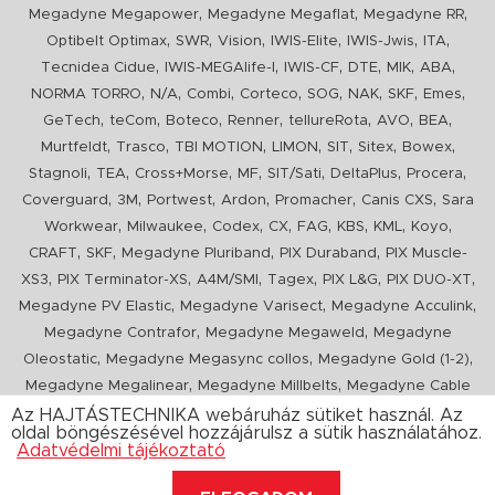
,
,
,
Megadyne Megapower
Megadyne Megaflat
Megadyne RR
,
,
,
,
,
,
Optibelt Optimax
SWR
Vision
IWIS-Elite
IWIS-Jwis
ITA
,
,
,
,
,
,
Tecnidea Cidue
IWIS-MEGAlife-I
IWIS-CF
DTE
MIK
ABA
,
,
,
,
,
,
,
,
NORMA TORRO
N/A
Combi
Corteco
SOG
NAK
SKF
Emes
,
,
,
,
,
,
,
GeTech
teCom
Boteco
Renner
tellureRota
AVO
BEA
,
,
,
,
,
,
,
Murtfeldt
Trasco
TBI MOTION
LIMON
SIT
Sitex
Bowex
,
,
,
,
,
,
,
Stagnoli
TEA
Cross+Morse
MF
SIT/Sati
DeltaPlus
Procera
,
,
,
,
,
,
Coverguard
3M
Portwest
Ardon
Promacher
Canis CXS
Sara
,
,
,
,
,
,
,
,
Workwear
Milwaukee
Codex
CX
FAG
KBS
KML
Koyo
,
,
,
,
CRAFT
SKF
Megadyne Pluriband
PIX Duraband
PIX Muscle-
,
,
,
,
,
,
XS3
PIX Terminator-XS
A4M/SMI
Tagex
PIX L&G
PIX DUO-XT
,
,
,
Megadyne PV Elastic
Megadyne Varisect
Megadyne Acculink
,
,
Megadyne Contrafor
Megadyne Megaweld
Megadyne
,
,
,
Oleostatic
Megadyne Megasync collos
Megadyne Gold (1-2)
,
,
Megadyne Megalinear
Megadyne Millbelts
Megadyne Cable
,
,
,
,
,
Pull
PIX X'Ceed
Megadyne Pull Down
Optibelt VB
Mitsuboshi
Az HAJTÁSTECHNIKA webáruház sütiket használ. Az
oldal böngészésével hozzájárulsz a sütik használatához.
,
,
,
ConCar
Megadyne Megarib
PIX HARVESTER
Urgent
Adatvédelmi tájékoztató