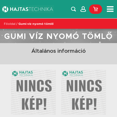
Főoldal
/
Gumi víz nyomó tömlő
GUMI VÍZ NYOMÓ TÖMLŐ
Általános információ