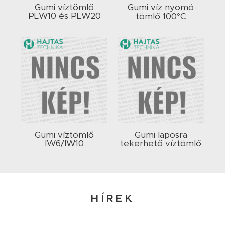
Gumi víztömlő
Gumi víz nyomó
PLW10 és PLW20
tömlő 100°C
Gumi víztömlő
Gumi laposra
IW6/IW10
tekerhető víztömlő
HÍREK