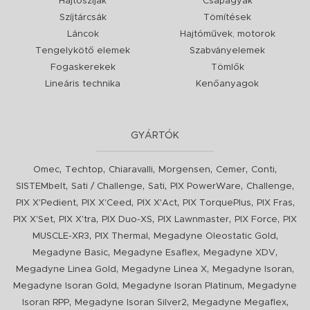
Hajtószíjak
Csapágyak
Szíjtárcsák
Tömítések
Láncok
Hajtóművek, motorok
Tengelykötő elemek
Szabványelemek
Fogaskerekek
Tömlők
Lineáris technika
Kenőanyagok
GYÁRTÓK
,
,
,
,
,
,
Omec
Techtop
Chiaravalli
Morgensen
Cemer
Conti
,
,
,
,
,
SISTEMbelt
Sati / Challenge
Sati
PIX PowerWare
Challenge
,
,
,
,
,
PIX X'Pedient
PIX X'Ceed
PIX X'Act
PIX TorquePlus
PIX Fras
,
,
,
,
,
PIX X'Set
PIX X'tra
PIX Duo-XS
PIX Lawnmaster
PIX Force
PIX
,
,
,
MUSCLE-XR3
PIX Thermal
Megadyne Oleostatic Gold
,
,
,
Megadyne Basic
Megadyne Esaflex
Megadyne XDV
,
,
,
Megadyne Linea Gold
Megadyne Linea X
Megadyne Isoran
,
,
Megadyne Isoran Gold
Megadyne Isoran Platinum
Megadyne
,
,
,
Isoran RPP
Megadyne Isoran Silver2
Megadyne Megaflex