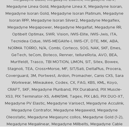
,
,
,
Megadyne Linea Gold
Megadyne Linea X
Megadyne Isoran
,
,
Megadyne Isoran Gold
Megadyne Isoran Platinum
Megadyne
,
,
,
Isoran RPP
Megadyne Isoran Silver2
Megadyne Megaflex
,
,
,
Megadyne Megapower
Megadyne Megaflat
Megadyne RR
,
,
,
,
,
,
Optibelt Optimax
SWR
Vision
IWIS-Elite
IWIS-Jwis
ITA
,
,
,
,
,
,
Tecnidea Cidue
IWIS-MEGAlife-I
IWIS-CF
DTE
MIK
ABA
,
,
,
,
,
,
,
,
NORMA TORRO
N/A
Combi
Corteco
SOG
NAK
SKF
Emes
,
,
,
,
,
,
,
GeTech
teCom
Boteco
Renner
tellureRota
AVO
BEA
,
,
,
,
,
,
,
Murtfeldt
Trasco
TBI MOTION
LIMON
SIT
Sitex
Bowex
,
,
,
,
,
,
,
Stagnoli
TEA
Cross+Morse
MF
SIT/Sati
DeltaPlus
Procera
,
,
,
,
,
,
Coverguard
3M
Portwest
Ardon
Promacher
Canis CXS
Sara
,
,
,
,
,
,
,
,
Workwear
Milwaukee
Codex
CX
FAG
KBS
KML
Koyo
,
,
,
,
CRAFT
SKF
Megadyne Pluriband
PIX Duraband
PIX Muscle-
,
,
,
,
,
,
XS3
PIX Terminator-XS
A4M/SMI
Tagex
PIX L&G
PIX DUO-XT
,
,
,
Megadyne PV Elastic
Megadyne Varisect
Megadyne Acculink
,
,
Megadyne Contrafor
Megadyne Megaweld
Megadyne
,
,
,
Oleostatic
Megadyne Megasync collos
Megadyne Gold (1-2)
,
,
Megadyne Megalinear
Megadyne Millbelts
Megadyne Cable