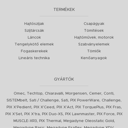
TERMÉKEK
Hajtószíjak
Csapágyak
Szíjtárcsák
Tömítések
Láncok
Hajtóművek, motorok
Tengelykötő elemek
Szabványelemek
Fogaskerekek
Tömlők
Lineáris technika
Kenőanyagok
GYÁRTÓK
,
,
,
,
,
,
Omec
Techtop
Chiaravalli
Morgensen
Cemer
Conti
,
,
,
,
,
SISTEMbelt
Sati / Challenge
Sati
PIX PowerWare
Challenge
,
,
,
,
,
PIX X'Pedient
PIX X'Ceed
PIX X'Act
PIX TorquePlus
PIX Fras
,
,
,
,
,
PIX X'Set
PIX X'tra
PIX Duo-XS
PIX Lawnmaster
PIX Force
PIX
,
,
,
MUSCLE-XR3
PIX Thermal
Megadyne Oleostatic Gold
,
,
,
Megadyne Basic
Megadyne Esaflex
Megadyne XDV