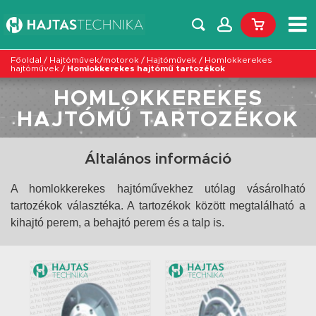
Főoldal
/
Hajtóművek/motorok
/
Hajtóművek
/
Homlokkerekes
hajtóművek
/
Homlokkerekes hajtómű tartozékok
HOMLOKKEREKES
HAJTÓMŰ TARTOZÉKOK
Általános információ
A homlokkerekes hajtóművekhez utólag vásárolható
tartozékok választéka. A tartozékok között megtalálható a
kihajtó perem, a behajtó perem és a talp is.