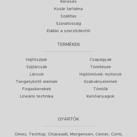
Keresés
Kosár tartalma
Szállítás
Szavatosság
Elállás a szerződéstől
TERMÉKEK
Hajtószíjak
Csapágyak
Szíjtárcsák
Tömítések
Láncok
Hajtóművek, motorok
Tengelykötő elemek
Szabványelemek
Fogaskerekek
Tömlők
Lineáris technika
Kenőanyagok
GYÁRTÓK
,
,
,
,
,
,
Omec
Techtop
Chiaravalli
Morgensen
Cemer
Conti