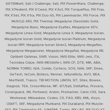
,
,
,
,
,
SISTEMbelt
Sati / Challenge
Sati
PIX PowerWare
Challenge
,
,
,
,
,
PIX X'Pedient
PIX X'Ceed
PIX X'Act
PIX TorquePlus
PIX Fras
,
,
,
,
,
PIX X'Set
PIX X'tra
PIX Duo-XS
PIX Lawnmaster
PIX Force
PIX
,
,
,
MUSCLE-XR3
PIX Thermal
Megadyne Oleostatic Gold
,
,
,
Megadyne Basic
Megadyne Esaflex
Megadyne XDV
,
,
,
Megadyne Linea Gold
Megadyne Linea X
Megadyne Isoran
,
,
Megadyne Isoran Gold
Megadyne Isoran Platinum
Megadyne
,
,
,
Isoran RPP
Megadyne Isoran Silver2
Megadyne Megaflex
,
,
,
Megadyne Megapower
Megadyne Megaflat
Megadyne RR
,
,
,
,
,
,
Optibelt Optimax
SWR
Vision
IWIS-Elite
IWIS-Jwis
ITA
,
,
,
,
,
,
Tecnidea Cidue
IWIS-MEGAlife-I
IWIS-CF
DTE
MIK
ABA
,
,
,
,
,
,
,
,
NORMA TORRO
N/A
Combi
Corteco
SOG
NAK
SKF
Emes
,
,
,
,
,
,
,
GeTech
teCom
Boteco
Renner
tellureRota
AVO
BEA
,
,
,
,
,
,
,
Murtfeldt
Trasco
TBI MOTION
LIMON
SIT
Sitex
Bowex
,
,
,
,
,
,
,
Stagnoli
TEA
Cross+Morse
MF
SIT/Sati
DeltaPlus
Procera
,
,
,
,
,
,
Coverguard
3M
Portwest
Ardon
Promacher
Canis CXS
Sara
,
,
,
,
,
,
,
,
Workwear
Milwaukee
Codex
CX
FAG
KBS
KML
Koyo
,
,
,
,
CRAFT
SKF
Megadyne Pluriband
PIX Duraband
PIX Muscle-
,
,
,
,
,
,
XS3
PIX Terminator-XS
A4M/SMI
Tagex
PIX L&G
PIX DUO-XT