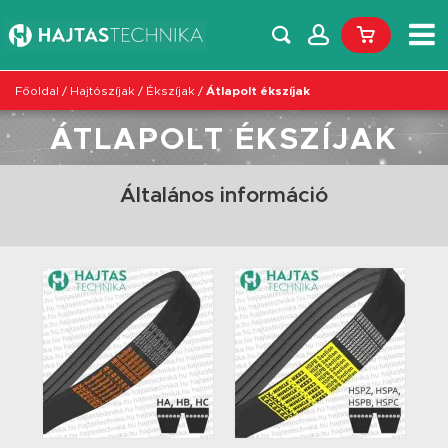
Főoldal
/
Hajtószíjak
/
Ékszíjak
/
Átlapolt ékszíjak
ÁTLAPOLT ÉKSZÍJAK
Általános információ