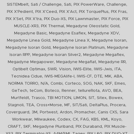
,
,
,
,
,
SISTEMbelt
Sati / Challenge
Sati
PIX PowerWare
Challenge
,
,
,
,
,
PIX X'Pedient
PIX X'Ceed
PIX X'Act
PIX TorquePlus
PIX Fras
,
,
,
,
,
PIX X'Set
PIX X'tra
PIX Duo-XS
PIX Lawnmaster
PIX Force
PIX
,
,
,
MUSCLE-XR3
PIX Thermal
Megadyne Oleostatic Gold
,
,
,
Megadyne Basic
Megadyne Esaflex
Megadyne XDV
,
,
,
Megadyne Linea Gold
Megadyne Linea X
Megadyne Isoran
,
,
Megadyne Isoran Gold
Megadyne Isoran Platinum
Megadyne
,
,
,
Isoran RPP
Megadyne Isoran Silver2
Megadyne Megaflex
,
,
,
Megadyne Megapower
Megadyne Megaflat
Megadyne RR
,
,
,
,
,
,
Optibelt Optimax
SWR
Vision
IWIS-Elite
IWIS-Jwis
ITA
,
,
,
,
,
,
Tecnidea Cidue
IWIS-MEGAlife-I
IWIS-CF
DTE
MIK
ABA
,
,
,
,
,
,
,
,
NORMA TORRO
N/A
Combi
Corteco
SOG
NAK
SKF
Emes
,
,
,
,
,
,
,
GeTech
teCom
Boteco
Renner
tellureRota
AVO
BEA
,
,
,
,
,
,
,
Murtfeldt
Trasco
TBI MOTION
LIMON
SIT
Sitex
Bowex
,
,
,
,
,
,
,
Stagnoli
TEA
Cross+Morse
MF
SIT/Sati
DeltaPlus
Procera
,
,
,
,
,
,
Coverguard
3M
Portwest
Ardon
Promacher
Canis CXS
Sara
,
,
,
,
,
,
,
,
Workwear
Milwaukee
Codex
CX
FAG
KBS
KML
Koyo
,
,
,
,
CRAFT
SKF
Megadyne Pluriband
PIX Duraband
PIX Muscle-
,
,
,
,
,
,
XS3
PIX Terminator-XS
A4M/SMI
Tagex
PIX L&G
PIX DUO-XT