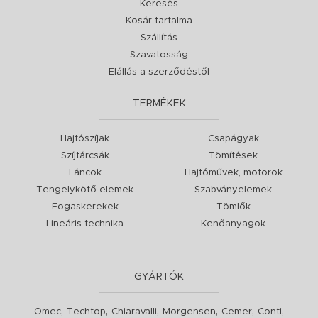
Keresés
Kosár tartalma
Szállítás
Szavatosság
Elállás a szerződéstől
TERMÉKEK
Hajtószíjak
Csapágyak
Szíjtárcsák
Tömítések
Láncok
Hajtóművek, motorok
Tengelykötő elemek
Szabványelemek
Fogaskerekek
Tömlők
Lineáris technika
Kenőanyagok
GYÁRTÓK
,
,
,
,
,
,
Omec
Techtop
Chiaravalli
Morgensen
Cemer
Conti