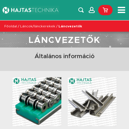
Főoldal
/
Láncok/lánckerekek
/
Láncvezetők
LÁNCVEZETŐK
Általános információ