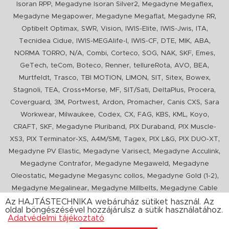
,
,
,
Isoran RPP
Megadyne Isoran Silver2
Megadyne Megaflex
,
,
,
Megadyne Megapower
Megadyne Megaflat
Megadyne RR
,
,
,
,
,
,
Optibelt Optimax
SWR
Vision
IWIS-Elite
IWIS-Jwis
ITA
,
,
,
,
,
,
Tecnidea Cidue
IWIS-MEGAlife-I
IWIS-CF
DTE
MIK
ABA
,
,
,
,
,
,
,
,
NORMA TORRO
N/A
Combi
Corteco
SOG
NAK
SKF
Emes
,
,
,
,
,
,
,
GeTech
teCom
Boteco
Renner
tellureRota
AVO
BEA
,
,
,
,
,
,
,
Murtfeldt
Trasco
TBI MOTION
LIMON
SIT
Sitex
Bowex
,
,
,
,
,
,
,
Stagnoli
TEA
Cross+Morse
MF
SIT/Sati
DeltaPlus
Procera
,
,
,
,
,
,
Coverguard
3M
Portwest
Ardon
Promacher
Canis CXS
Sara
,
,
,
,
,
,
,
,
Workwear
Milwaukee
Codex
CX
FAG
KBS
KML
Koyo
,
,
,
,
CRAFT
SKF
Megadyne Pluriband
PIX Duraband
PIX Muscle-
,
,
,
,
,
,
XS3
PIX Terminator-XS
A4M/SMI
Tagex
PIX L&G
PIX DUO-XT
,
,
,
Megadyne PV Elastic
Megadyne Varisect
Megadyne Acculink
,
,
Megadyne Contrafor
Megadyne Megaweld
Megadyne
,
,
,
Oleostatic
Megadyne Megasync collos
Megadyne Gold (1-2)
,
,
Megadyne Megalinear
Megadyne Millbelts
Megadyne Cable
,
,
,
,
,
Pull
PIX X'Ceed
Megadyne Pull Down
Optibelt VB
Mitsuboshi
Az HAJTÁSTECHNIKA webáruház sütiket használ. Az
oldal böngészésével hozzájárulsz a sütik használatához.
,
,
,
ConCar
Megadyne Megarib
PIX HARVESTER
Urgent
Adatvédelmi tájékoztató