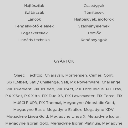
Hajtószíjak
Csapágyak
Szíjtárcsák
Tömítések
Láncok
Hajtóművek, motorok
Tengelykötő elemek
Szabványelemek
Fogaskerekek
Tömlők
Lineáris technika
Kenőanyagok
GYÁRTÓK
,
,
,
,
,
,
Omec
Techtop
Chiaravalli
Morgensen
Cemer
Conti
,
,
,
,
,
SISTEMbelt
Sati / Challenge
Sati
PIX PowerWare
Challenge
,
,
,
,
,
PIX X'Pedient
PIX X'Ceed
PIX X'Act
PIX TorquePlus
PIX Fras
,
,
,
,
,
PIX X'Set
PIX X'tra
PIX Duo-XS
PIX Lawnmaster
PIX Force
PIX
,
,
,
MUSCLE-XR3
PIX Thermal
Megadyne Oleostatic Gold
,
,
,
Megadyne Basic
Megadyne Esaflex
Megadyne XDV
,
,
,
Megadyne Linea Gold
Megadyne Linea X
Megadyne Isoran
,
,
Megadyne Isoran Gold
Megadyne Isoran Platinum
Megadyne