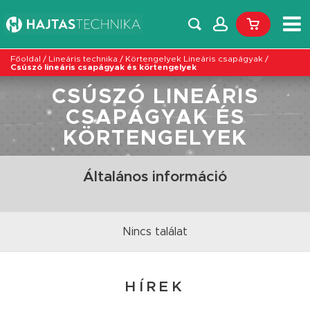
Főoldal
/
Lineáris technika
/
Körtengelyek Lineáris csapágyak
/
Csúszó lineáris csapágyak és körtengelyek
CSÚSZÓ LINEÁRIS
CSAPÁGYAK ÉS
KÖRTENGELYEK
Általános információ
Nincs találat
HÍREK