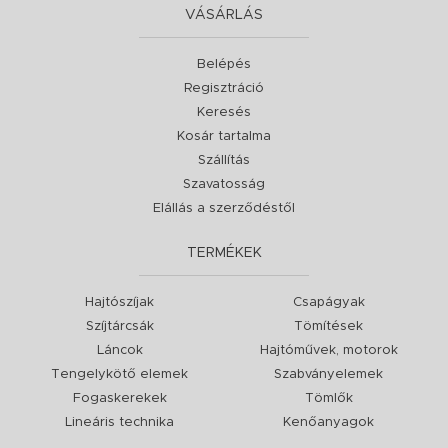
VÁSÁRLÁS
Belépés
Regisztráció
Keresés
Kosár tartalma
Szállítás
Szavatosság
Elállás a szerződéstől
TERMÉKEK
Hajtószíjak
Csapágyak
Szíjtárcsák
Tömítések
Láncok
Hajtóművek, motorok
Tengelykötő elemek
Szabványelemek
Fogaskerekek
Tömlők
Lineáris technika
Kenőanyagok