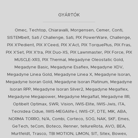
GYÁRTÓK
,
,
,
,
,
,
Omec
Techtop
Chiaravalli
Morgensen
Cemer
Conti
,
,
,
,
,
SISTEMbelt
Sati / Challenge
Sati
PIX PowerWare
Challenge
,
,
,
,
,
PIX X'Pedient
PIX X'Ceed
PIX X'Act
PIX TorquePlus
PIX Fras
,
,
,
,
,
PIX X'Set
PIX X'tra
PIX Duo-XS
PIX Lawnmaster
PIX Force
PIX
,
,
,
MUSCLE-XR3
PIX Thermal
Megadyne Oleostatic Gold
,
,
,
Megadyne Basic
Megadyne Esaflex
Megadyne XDV
,
,
,
Megadyne Linea Gold
Megadyne Linea X
Megadyne Isoran
,
,
Megadyne Isoran Gold
Megadyne Isoran Platinum
Megadyne
,
,
,
Isoran RPP
Megadyne Isoran Silver2
Megadyne Megaflex
,
,
,
Megadyne Megapower
Megadyne Megaflat
Megadyne RR
,
,
,
,
,
,
Optibelt Optimax
SWR
Vision
IWIS-Elite
IWIS-Jwis
ITA
,
,
,
,
,
,
Tecnidea Cidue
IWIS-MEGAlife-I
IWIS-CF
DTE
MIK
ABA
,
,
,
,
,
,
,
,
NORMA TORRO
N/A
Combi
Corteco
SOG
NAK
SKF
Emes
,
,
,
,
,
,
,
GeTech
teCom
Boteco
Renner
tellureRota
AVO
BEA
,
,
,
,
,
,
,
Murtfeldt
Trasco
TBI MOTION
LIMON
SIT
Sitex
Bowex