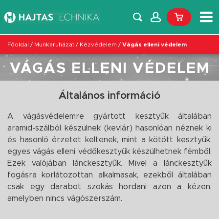
Főoldal
/
Munkaruházat
/
Kézvédelem
/
Vágás elleni védelem
VÁGÁS ELLENI VÉDELEM
Általános információ
A vágásvédelemre gyártott kesztyűk általában
aramid-szálból készülnek (kevlár) hasonlóan néznek ki
és hasonló érzetet keltenek, mint a kötött kesztyűk.
egyes vágás elleni védőkesztyűk készülhetnek fémből.
Ezek valójában lánckesztyűk. Mivel a lánckesztyűk
fogásra korlátozottan alkalmasak, ezekből általában
csak egy darabot szokás hordani azon a kézen,
amelyben nincs vágószerszám.