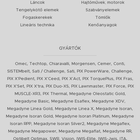
Láncok
Hajtóművek, motorok
Tengelykötő elemek
Szabványelemek
Fogaskerekek
Tömlők
Lineáris technika
Kenőanyagok
GYÁRTÓK
,
,
,
,
,
,
Omec
Techtop
Chiaravalli
Morgensen
Cemer
Conti
,
,
,
,
,
SISTEMbelt
Sati / Challenge
Sati
PIX PowerWare
Challenge
,
,
,
,
,
PIX X'Pedient
PIX X'Ceed
PIX X'Act
PIX TorquePlus
PIX Fras
,
,
,
,
,
PIX X'Set
PIX X'tra
PIX Duo-XS
PIX Lawnmaster
PIX Force
PIX
,
,
,
MUSCLE-XR3
PIX Thermal
Megadyne Oleostatic Gold
,
,
,
Megadyne Basic
Megadyne Esaflex
Megadyne XDV
,
,
,
Megadyne Linea Gold
Megadyne Linea X
Megadyne Isoran
,
,
Megadyne Isoran Gold
Megadyne Isoran Platinum
Megadyne
,
,
,
Isoran RPP
Megadyne Isoran Silver2
Megadyne Megaflex
,
,
,
Megadyne Megapower
Megadyne Megaflat
Megadyne RR
,
,
,
,
,
,
Optibelt Optimax
SWR
Vision
IWIS-Elite
IWIS-Jwis
ITA