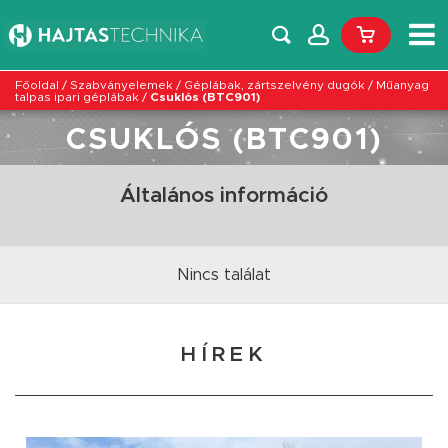
Főoldal
/
Szabványelemek
/
Géplábak, zártszelvény dugók
/
Műanyag
talpas ipari géplábak
/
Csuklós (BTC901)
CSUKLÓS (BTC901)
Általános információ
Nincs találat
HÍREK