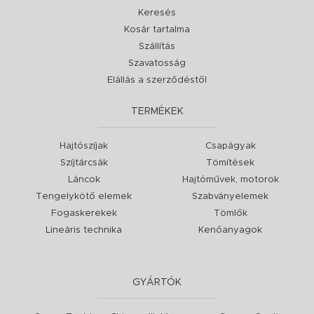
Keresés
Kosár tartalma
Szállítás
Szavatosság
Elállás a szerződéstől
TERMÉKEK
Hajtószíjak
Csapágyak
Szíjtárcsák
Tömítések
Láncok
Hajtóművek, motorok
Tengelykötő elemek
Szabványelemek
Fogaskerekek
Tömlők
Lineáris technika
Kenőanyagok
GYÁRTÓK