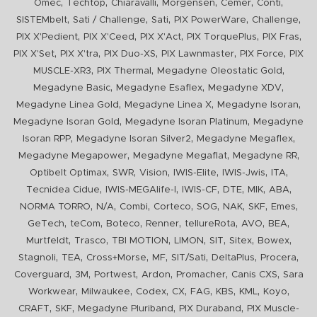
,
,
,
,
,
,
Omec
Techtop
Chiaravalli
Morgensen
Cemer
Conti
,
,
,
,
,
SISTEMbelt
Sati / Challenge
Sati
PIX PowerWare
Challenge
,
,
,
,
,
PIX X'Pedient
PIX X'Ceed
PIX X'Act
PIX TorquePlus
PIX Fras
,
,
,
,
,
PIX X'Set
PIX X'tra
PIX Duo-XS
PIX Lawnmaster
PIX Force
PIX
,
,
,
MUSCLE-XR3
PIX Thermal
Megadyne Oleostatic Gold
,
,
,
Megadyne Basic
Megadyne Esaflex
Megadyne XDV
,
,
,
Megadyne Linea Gold
Megadyne Linea X
Megadyne Isoran
,
,
Megadyne Isoran Gold
Megadyne Isoran Platinum
Megadyne
,
,
,
Isoran RPP
Megadyne Isoran Silver2
Megadyne Megaflex
,
,
,
Megadyne Megapower
Megadyne Megaflat
Megadyne RR
,
,
,
,
,
,
Optibelt Optimax
SWR
Vision
IWIS-Elite
IWIS-Jwis
ITA
,
,
,
,
,
,
Tecnidea Cidue
IWIS-MEGAlife-I
IWIS-CF
DTE
MIK
ABA
,
,
,
,
,
,
,
,
NORMA TORRO
N/A
Combi
Corteco
SOG
NAK
SKF
Emes
,
,
,
,
,
,
,
GeTech
teCom
Boteco
Renner
tellureRota
AVO
BEA
,
,
,
,
,
,
,
Murtfeldt
Trasco
TBI MOTION
LIMON
SIT
Sitex
Bowex
,
,
,
,
,
,
,
Stagnoli
TEA
Cross+Morse
MF
SIT/Sati
DeltaPlus
Procera
,
,
,
,
,
,
Coverguard
3M
Portwest
Ardon
Promacher
Canis CXS
Sara
,
,
,
,
,
,
,
,
Workwear
Milwaukee
Codex
CX
FAG
KBS
KML
Koyo
,
,
,
,
CRAFT
SKF
Megadyne Pluriband
PIX Duraband
PIX Muscle-