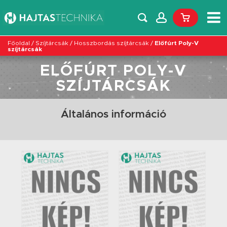
Főoldal
/
Szíjtárcsák
/
Hosszbordás szíjtárcsák
/
Előfúrt Poly-V
szíjtárcsák
ELŐFÚRT POLY-V
SZÍJTÁRCSÁK
Általános információ