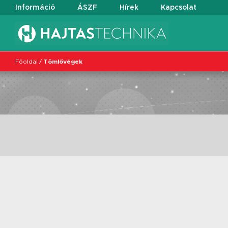
Információ
ÁSZF
Hírek
Kapcsolat
Főoldal
/
Tömlővégek