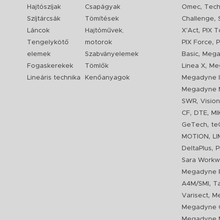
,
Hajtószíjak
Csapágyak
Omec
Tech
,
Szíjtárcsák
Tömítések
Challenge
,
Láncok
Hajtóművek,
X'Act
PIX T
,
Tengelykötő
motorok
PIX Force
P
,
elemek
Szabványelemek
Basic
Mega
,
Fogaskerekek
Tömlők
Linea X
Me
Lineáris technika
Kenőanyagok
Megadyne I
Megadyne 
,
SWR
Visio
,
,
CF
DTE
MI
,
GeTech
te
,
MOTION
L
,
DeltaPlus
P
Sara Workw
Megadyne P
,
A4M/SMI
T
,
Varisect
Me
Megadyne O
Megadyne 