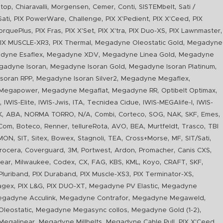
,
,
,
,
,
,
top
Chiaravalli
Morgensen
Cemer
Conti
SISTEMbelt
Sati /
,
,
,
,
,
Sati
PIX PowerWare
Challenge
PIX X'Pedient
PIX X'Ceed
PIX
,
,
,
,
,
,
orquePlus
PIX Fras
PIX X'Set
PIX X'tra
PIX Duo-XS
PIX Lawnmaster
,
,
,
IX MUSCLE-XR3
PIX Thermal
Megadyne Oleostatic Gold
Megadyne
,
,
,
dyne Esaflex
Megadyne XDV
Megadyne Linea Gold
Megadyne
,
,
,
gadyne Isoran
Megadyne Isoran Gold
Megadyne Isoran Platinum
,
,
,
soran RPP
Megadyne Isoran Silver2
Megadyne Megaflex
,
,
,
,
Megapower
Megadyne Megaflat
Megadyne RR
Optibelt Optimax
,
,
,
,
,
,
n
IWIS-Elite
IWIS-Jwis
ITA
Tecnidea Cidue
IWIS-MEGAlife-I
IWIS-
,
,
,
,
,
,
,
,
,
,
K
ABA
NORMA TORRO
N/A
Combi
Corteco
SOG
NAK
SKF
Emes
,
,
,
,
,
,
,
,
Com
Boteco
Renner
tellureRota
AVO
BEA
Murtfeldt
Trasco
TBI
,
,
,
,
,
,
,
,
,
IMON
SIT
Sitex
Bowex
Stagnoli
TEA
Cross+Morse
MF
SIT/Sati
,
,
,
,
,
,
,
rocera
Coverguard
3M
Portwest
Ardon
Promacher
Canis CXS
,
,
,
,
,
,
,
,
,
,
ear
Milwaukee
Codex
CX
FAG
KBS
KML
Koyo
CRAFT
SKF
,
,
,
,
luriband
PIX Duraband
PIX Muscle-XS3
PIX Terminator-XS
,
,
,
,
agex
PIX L&G
PIX DUO-XT
Megadyne PV Elastic
Megadyne
,
,
,
gadyne Acculink
Megadyne Contrafor
Megadyne Megaweld
,
,
,
leostatic
Megadyne Megasync collos
Megadyne Gold (1-2)
,
,
,
,
Megalinear
Megadyne Millbelts
Megadyne Cable Pull
PIX X'Ceed