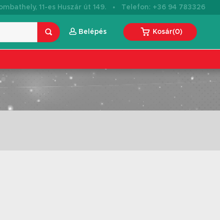
·
mbathely, 11-es Huszár út 149.
Telefon: +36 94 783326
Belépés
Kosár
(
0
)