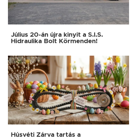
Július 20-án újra kinyit a S.I.S.
Hidraulika Bolt Körmenden!
Húsvéti Zárva tartás a