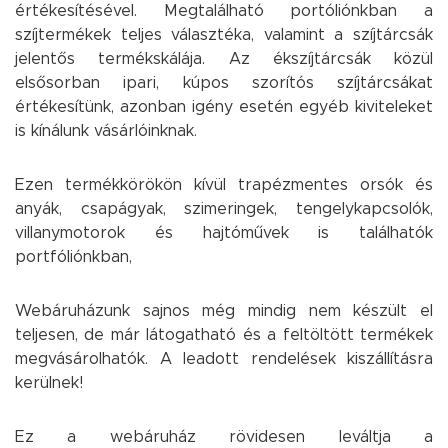
értékesítésével. Megtalálható portóliónkban a
szíjtermékek teljes választéka, valamint a szíjtárcsák
jelentős termékskálája. Az ékszíjtárcsák közül
elsősorban ipari, kúpos szorítós szíjtárcsákat
értékesítünk, azonban igény esetén egyéb kiviteleket
is kínálunk vásárlóinknak.
Ezen termékkörökön kívül trapézmentes orsók és
anyák, csapágyak, szimeringek, tengelykapcsolók,
villanymotorok és hajtóművek is találhatók
portfóliónkban,
Webáruházunk sajnos még mindig nem készült el
teljesen, de már látogatható és a feltöltött termékek
megvásárolhatók. A leadott rendelések kiszállításra
kerülnek!
Ez a webáruház rövidesen leváltja a