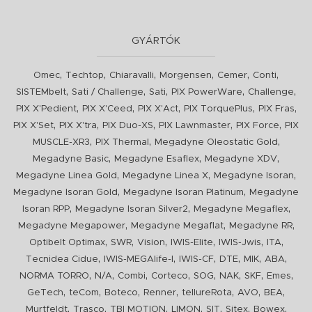
GYÁRTÓK
,
,
,
,
,
,
Omec
Techtop
Chiaravalli
Morgensen
Cemer
Conti
,
,
,
,
,
SISTEMbelt
Sati / Challenge
Sati
PIX PowerWare
Challenge
,
,
,
,
,
PIX X'Pedient
PIX X'Ceed
PIX X'Act
PIX TorquePlus
PIX Fras
,
,
,
,
,
PIX X'Set
PIX X'tra
PIX Duo-XS
PIX Lawnmaster
PIX Force
PIX
,
,
,
MUSCLE-XR3
PIX Thermal
Megadyne Oleostatic Gold
,
,
,
Megadyne Basic
Megadyne Esaflex
Megadyne XDV
,
,
,
Megadyne Linea Gold
Megadyne Linea X
Megadyne Isoran
,
,
Megadyne Isoran Gold
Megadyne Isoran Platinum
Megadyne
,
,
,
Isoran RPP
Megadyne Isoran Silver2
Megadyne Megaflex
,
,
,
Megadyne Megapower
Megadyne Megaflat
Megadyne RR
,
,
,
,
,
,
Optibelt Optimax
SWR
Vision
IWIS-Elite
IWIS-Jwis
ITA
,
,
,
,
,
,
Tecnidea Cidue
IWIS-MEGAlife-I
IWIS-CF
DTE
MIK
ABA
,
,
,
,
,
,
,
,
NORMA TORRO
N/A
Combi
Corteco
SOG
NAK
SKF
Emes
,
,
,
,
,
,
,
GeTech
teCom
Boteco
Renner
tellureRota
AVO
BEA
,
,
,
,
,
,
,
Murtfeldt
Trasco
TBI MOTION
LIMON
SIT
Sitex
Bowex