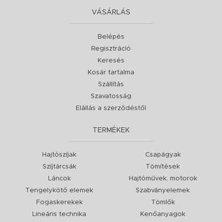
VÁSÁRLÁS
Belépés
Regisztráció
Keresés
Kosár tartalma
Szállítás
Szavatosság
Elállás a szerződéstől
TERMÉKEK
Hajtószíjak
Csapágyak
Szíjtárcsák
Tömítések
Láncok
Hajtóművek, motorok
Tengelykötő elemek
Szabványelemek
Fogaskerekek
Tömlők
Lineáris technika
Kenőanyagok