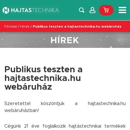
Főoldal
/
Hírek
/
Publikus teszten a hajtastechnika.hu webáruház
HÍREK
Publikus teszten a
hajtastechnika.hu
webáruház
Szeretettel köszöntjük a hajtastechnika.hu
webáruházban!
Cégünk 21 éve foglalkozik hajtástechnikai termékek