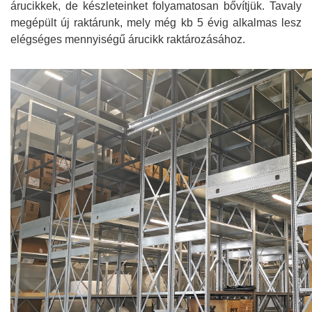
árucikkek, de készleteinket folyamatosan bővítjük. Tavaly
megépült új raktárunk, mely még kb 5 évig alkalmas lesz
elégséges mennyiségű árucikk raktározásához.