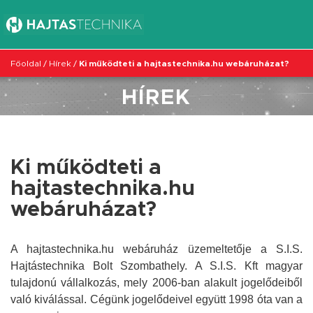
Főoldal
/
Hírek
/
Ki működteti a hajtastechnika.hu webáruházat?
HÍREK
Ki működteti a
hajtastechnika.hu
webáruházat?
A hajtastechnika.hu webáruház üzemeltetője a S.I.S.
Hajtástechnika Bolt Szombathely. A S.I.S. Kft magyar
tulajdonú vállalkozás, mely 2006-ban alakult jogelődeiből
való kiválással. Cégünk jogelődeivel együtt 1998 óta van a