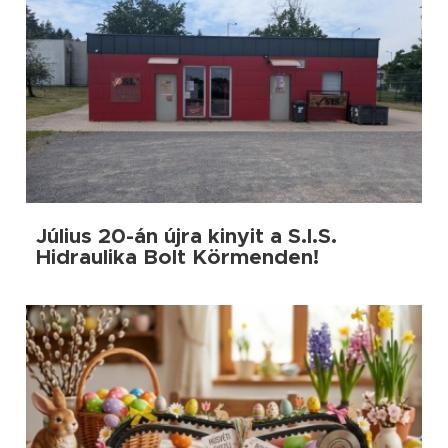
Július 20-án újra kinyit a S.I.S.
Hidraulika Bolt Körmenden!