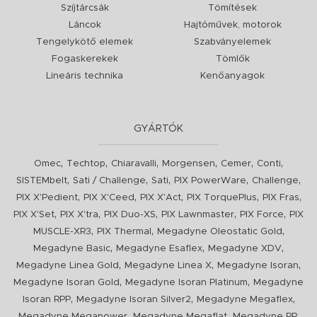
Szíjtárcsák
Tömítések
Láncok
Hajtóművek, motorok
Tengelykötő elemek
Szabványelemek
Fogaskerekek
Tömlők
Lineáris technika
Kenőanyagok
GYÁRTÓK
,
,
,
,
,
,
Omec
Techtop
Chiaravalli
Morgensen
Cemer
Conti
,
,
,
,
,
SISTEMbelt
Sati / Challenge
Sati
PIX PowerWare
Challenge
,
,
,
,
,
PIX X'Pedient
PIX X'Ceed
PIX X'Act
PIX TorquePlus
PIX Fras
,
,
,
,
,
PIX X'Set
PIX X'tra
PIX Duo-XS
PIX Lawnmaster
PIX Force
PIX
,
,
,
MUSCLE-XR3
PIX Thermal
Megadyne Oleostatic Gold
,
,
,
Megadyne Basic
Megadyne Esaflex
Megadyne XDV
,
,
,
Megadyne Linea Gold
Megadyne Linea X
Megadyne Isoran
,
,
Megadyne Isoran Gold
Megadyne Isoran Platinum
Megadyne
,
,
,
Isoran RPP
Megadyne Isoran Silver2
Megadyne Megaflex
,
,
,
Megadyne Megapower
Megadyne Megaflat
Megadyne RR