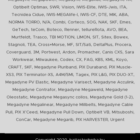
,
,
,
,
,
,
Optibelt Optimax
SWR
Vision
IWIS-Elite
IWIS-Jwis
ITA
,
,
,
,
,
,
Tecnidea Cidue
IWIS-MEGAlife-I
IWIS-CF
DTE
MIK
ABA
,
,
,
,
,
,
,
,
NORMA TORRO
N/A
Combi
Corteco
SOG
NAK
SKF
Emes
,
,
,
,
,
,
,
GeTech
teCom
Boteco
Renner
tellureRota
AVO
BEA
,
,
,
,
,
,
,
Murtfeldt
Trasco
TBI MOTION
LIMON
SIT
Sitex
Bowex
,
,
,
,
,
,
,
Stagnoli
TEA
Cross+Morse
MF
SIT/Sati
DeltaPlus
Procera
,
,
,
,
,
,
Coverguard
3M
Portwest
Ardon
Promacher
Canis CXS
Sara
,
,
,
,
,
,
,
,
Workwear
Milwaukee
Codex
CX
FAG
KBS
KML
Koyo
,
,
,
,
CRAFT
SKF
Megadyne Pluriband
PIX Duraband
PIX Muscle-
,
,
,
,
,
,
XS3
PIX Terminator-XS
A4M/SMI
Tagex
PIX L&G
PIX DUO-XT
,
,
,
Megadyne PV Elastic
Megadyne Varisect
Megadyne Acculink
,
,
Megadyne Contrafor
Megadyne Megaweld
Megadyne
,
,
,
Oleostatic
Megadyne Megasync collos
Megadyne Gold (1-2)
,
,
Megadyne Megalinear
Megadyne Millbelts
Megadyne Cable
,
,
,
,
,
Pull
PIX X'Ceed
Megadyne Pull Down
Optibelt VB
Mitsuboshi
,
,
,
ConCar
Megadyne Megarib
PIX HARVESTER
Urgent