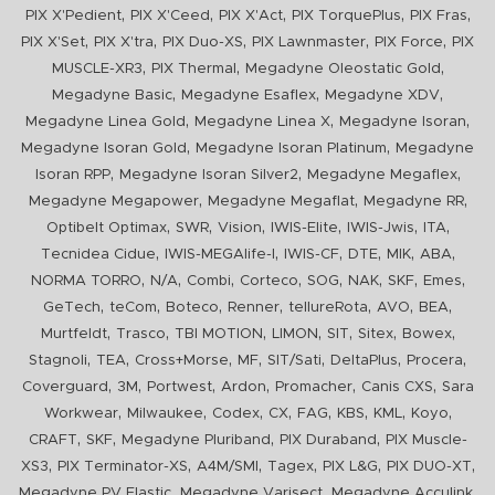
,
,
,
,
,
PIX X'Pedient
PIX X'Ceed
PIX X'Act
PIX TorquePlus
PIX Fras
,
,
,
,
,
PIX X'Set
PIX X'tra
PIX Duo-XS
PIX Lawnmaster
PIX Force
PIX
,
,
,
MUSCLE-XR3
PIX Thermal
Megadyne Oleostatic Gold
,
,
,
Megadyne Basic
Megadyne Esaflex
Megadyne XDV
,
,
,
Megadyne Linea Gold
Megadyne Linea X
Megadyne Isoran
,
,
Megadyne Isoran Gold
Megadyne Isoran Platinum
Megadyne
,
,
,
Isoran RPP
Megadyne Isoran Silver2
Megadyne Megaflex
,
,
,
Megadyne Megapower
Megadyne Megaflat
Megadyne RR
,
,
,
,
,
,
Optibelt Optimax
SWR
Vision
IWIS-Elite
IWIS-Jwis
ITA
,
,
,
,
,
,
Tecnidea Cidue
IWIS-MEGAlife-I
IWIS-CF
DTE
MIK
ABA
,
,
,
,
,
,
,
,
NORMA TORRO
N/A
Combi
Corteco
SOG
NAK
SKF
Emes
,
,
,
,
,
,
,
GeTech
teCom
Boteco
Renner
tellureRota
AVO
BEA
,
,
,
,
,
,
,
Murtfeldt
Trasco
TBI MOTION
LIMON
SIT
Sitex
Bowex
,
,
,
,
,
,
,
Stagnoli
TEA
Cross+Morse
MF
SIT/Sati
DeltaPlus
Procera
,
,
,
,
,
,
Coverguard
3M
Portwest
Ardon
Promacher
Canis CXS
Sara
,
,
,
,
,
,
,
,
Workwear
Milwaukee
Codex
CX
FAG
KBS
KML
Koyo
,
,
,
,
CRAFT
SKF
Megadyne Pluriband
PIX Duraband
PIX Muscle-
,
,
,
,
,
,
XS3
PIX Terminator-XS
A4M/SMI
Tagex
PIX L&G
PIX DUO-XT
,
,
,
Megadyne PV Elastic
Megadyne Varisect
Megadyne Acculink