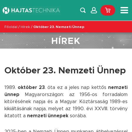
Főoldal
/
Hírek
/
Október 23. Nemzeti Ünnep
HÍREK
Október 23. Nemzeti Ünnep
1989.
október 23
. óta ez a jeles nap kettős
nemzeti
ünnep
Magyarországon: az 1956-os forradalom
kitörésének napja és a Magyar Köztársaság 1989-es
kikiáltásának napja, melyet az 1990. évi XXVIII. törvény
iktatott a
nemzeti ünnepek
sorába.
2025-ben a Nemzeti Ünnep munkanap átjhelyezéssel