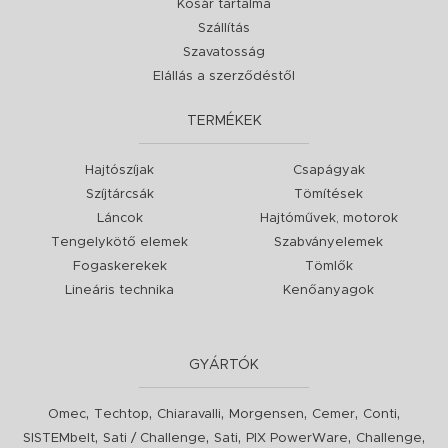
Kosár tartalma
Szállítás
Szavatosság
Elállás a szerződéstől
TERMÉKEK
Hajtószíjak
Csapágyak
Szíjtárcsák
Tömítések
Láncok
Hajtóművek, motorok
Tengelykötő elemek
Szabványelemek
Fogaskerekek
Tömlők
Lineáris technika
Kenőanyagok
GYÁRTÓK
,
,
,
,
,
,
Omec
Techtop
Chiaravalli
Morgensen
Cemer
Conti
,
,
,
,
,
SISTEMbelt
Sati / Challenge
Sati
PIX PowerWare
Challenge