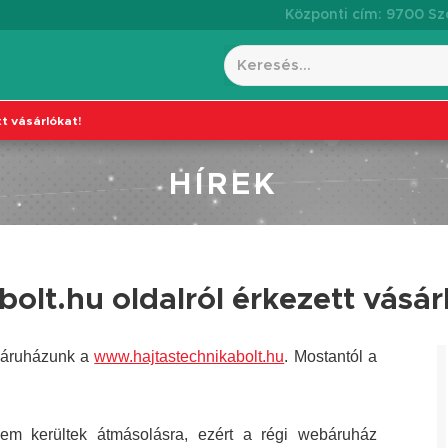
Központi cím: 9700 Szo
t vásárlókat!
HÍREK
olt.hu oldalról érkezett vásár
ebáruházunk a
www.hajtastechnikabolt.hu
. Mostantól a
em kerültek átmásolásra, ezért a régi webáruház