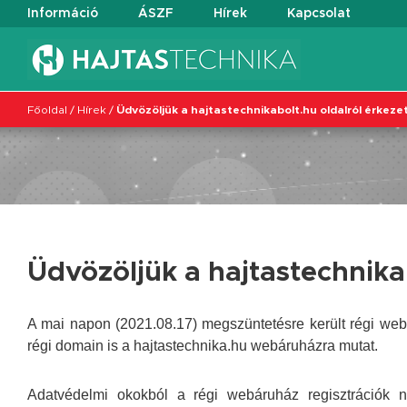
Információ
ÁSZF
Hírek
Kapcsolat
Főoldal
/
Hírek
/
Üdvözöljük a hajtastechnikabolt.hu oldalról érkezet
Üdvözöljük a hajtastechnikab
A mai napon (2021.08.17) megszüntetésre került régi w
régi domain is a hajtastechnika.hu webáruházra mutat.
Adatvédelmi okokból a régi webáruház regisztrációk n