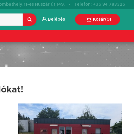
·
mbathely, 11-es Huszár út 149.
Telefon: +36 94 783326
Belépés
Kosár
(
0
)
lókat!