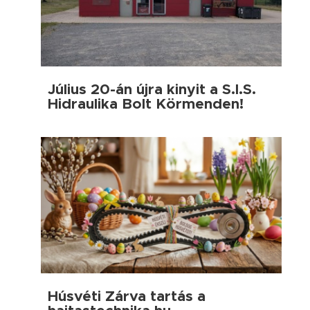
Július 20-án újra kinyit a S.I.S.
Hidraulika Bolt Körmenden!
Húsvéti Zárva tartás a