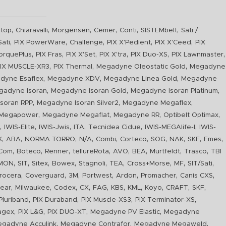
,
,
,
,
,
,
top
Chiaravalli
Morgensen
Cemer
Conti
SISTEMbelt
Sati /
,
,
,
,
,
Sati
PIX PowerWare
Challenge
PIX X'Pedient
PIX X'Ceed
PIX
,
,
,
,
,
,
orquePlus
PIX Fras
PIX X'Set
PIX X'tra
PIX Duo-XS
PIX Lawnmaster
,
,
,
IX MUSCLE-XR3
PIX Thermal
Megadyne Oleostatic Gold
Megadyne
,
,
,
dyne Esaflex
Megadyne XDV
Megadyne Linea Gold
Megadyne
,
,
,
gadyne Isoran
Megadyne Isoran Gold
Megadyne Isoran Platinum
,
,
,
soran RPP
Megadyne Isoran Silver2
Megadyne Megaflex
,
,
,
,
Megapower
Megadyne Megaflat
Megadyne RR
Optibelt Optimax
,
,
,
,
,
,
n
IWIS-Elite
IWIS-Jwis
ITA
Tecnidea Cidue
IWIS-MEGAlife-I
IWIS-
,
,
,
,
,
,
,
,
,
,
K
ABA
NORMA TORRO
N/A
Combi
Corteco
SOG
NAK
SKF
Emes
,
,
,
,
,
,
,
,
Com
Boteco
Renner
tellureRota
AVO
BEA
Murtfeldt
Trasco
TBI
,
,
,
,
,
,
,
,
,
IMON
SIT
Sitex
Bowex
Stagnoli
TEA
Cross+Morse
MF
SIT/Sati
,
,
,
,
,
,
,
rocera
Coverguard
3M
Portwest
Ardon
Promacher
Canis CXS
,
,
,
,
,
,
,
,
,
,
ear
Milwaukee
Codex
CX
FAG
KBS
KML
Koyo
CRAFT
SKF
,
,
,
,
luriband
PIX Duraband
PIX Muscle-XS3
PIX Terminator-XS
,
,
,
,
agex
PIX L&G
PIX DUO-XT
Megadyne PV Elastic
Megadyne
,
,
,
gadyne Acculink
Megadyne Contrafor
Megadyne Megaweld