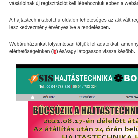
vásárlóinak új regisztrációt kell létrehozniuk ebben a web
A hajtastechnikabolt.hu oldalon leheteséges az aktivált r
lesz kedvezmény érvényesítve a rendelésben.
Webáruházunkat folyamtosan töltjük fel adatokkal, amenny
elérhetőségeinken (i
tt
) és/vagy látogasson vissza később.