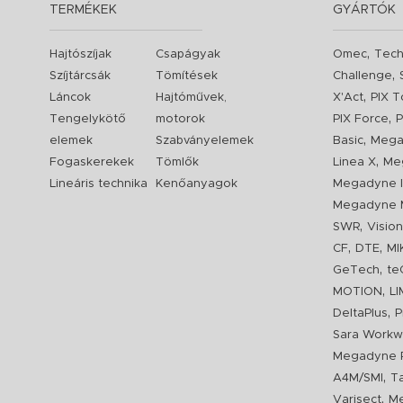
TERMÉKEK
GYÁRTÓK
,
Hajtószíjak
Csapágyak
Omec
Tech
,
Szíjtárcsák
Tömítések
Challenge
,
Láncok
Hajtóművek,
X'Act
PIX T
,
Tengelykötő
motorok
PIX Force
P
,
elemek
Szabványelemek
Basic
Mega
,
Fogaskerekek
Tömlők
Linea X
Me
Lineáris technika
Kenőanyagok
Megadyne I
Megadyne 
,
SWR
Visio
,
,
CF
DTE
MI
,
GeTech
te
,
MOTION
L
,
DeltaPlus
P
Sara Workw
Megadyne P
,
A4M/SMI
T
,
Varisect
Me