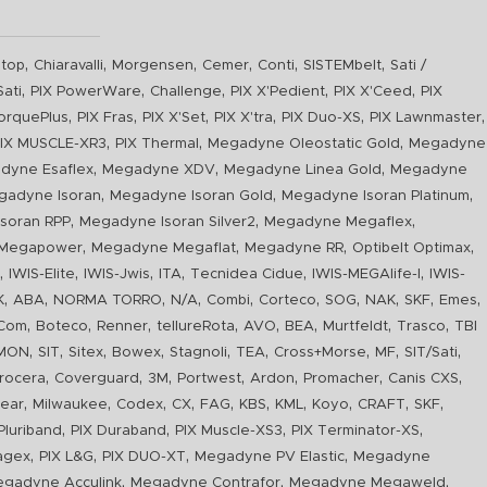
,
,
,
,
,
,
top
Chiaravalli
Morgensen
Cemer
Conti
SISTEMbelt
Sati /
,
,
,
,
,
Sati
PIX PowerWare
Challenge
PIX X'Pedient
PIX X'Ceed
PIX
,
,
,
,
,
,
orquePlus
PIX Fras
PIX X'Set
PIX X'tra
PIX Duo-XS
PIX Lawnmaster
,
,
,
IX MUSCLE-XR3
PIX Thermal
Megadyne Oleostatic Gold
Megadyne
,
,
,
dyne Esaflex
Megadyne XDV
Megadyne Linea Gold
Megadyne
,
,
,
gadyne Isoran
Megadyne Isoran Gold
Megadyne Isoran Platinum
,
,
,
soran RPP
Megadyne Isoran Silver2
Megadyne Megaflex
,
,
,
,
Megapower
Megadyne Megaflat
Megadyne RR
Optibelt Optimax
,
,
,
,
,
,
n
IWIS-Elite
IWIS-Jwis
ITA
Tecnidea Cidue
IWIS-MEGAlife-I
IWIS-
,
,
,
,
,
,
,
,
,
,
K
ABA
NORMA TORRO
N/A
Combi
Corteco
SOG
NAK
SKF
Emes
,
,
,
,
,
,
,
,
Com
Boteco
Renner
tellureRota
AVO
BEA
Murtfeldt
Trasco
TBI
,
,
,
,
,
,
,
,
,
IMON
SIT
Sitex
Bowex
Stagnoli
TEA
Cross+Morse
MF
SIT/Sati
,
,
,
,
,
,
,
rocera
Coverguard
3M
Portwest
Ardon
Promacher
Canis CXS
,
,
,
,
,
,
,
,
,
,
ear
Milwaukee
Codex
CX
FAG
KBS
KML
Koyo
CRAFT
SKF
,
,
,
,
luriband
PIX Duraband
PIX Muscle-XS3
PIX Terminator-XS
,
,
,
,
agex
PIX L&G
PIX DUO-XT
Megadyne PV Elastic
Megadyne
,
,
,
gadyne Acculink
Megadyne Contrafor
Megadyne Megaweld