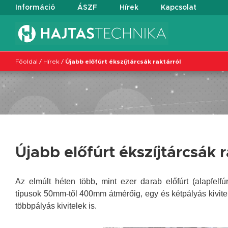
Információ
ÁSZF
Hírek
Kapcsolat
Főoldal
/
Hírek
/
Újabb előfúrt ékszíjtárcsák raktárról
Újabb előfúrt ékszíjtárcsák r
Az elmúlt héten több, mint ezer darab előfúrt (alapfelf
típusok 50mm-től 400mm átmérőig, egy és kétpályás kivi
többpályás kivitelek is.