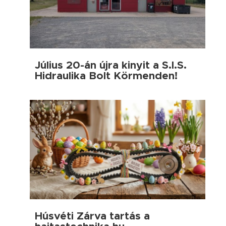
Július 20-án újra kinyit a S.I.S.
Hidraulika Bolt Körmenden!
Húsvéti Zárva tartás a