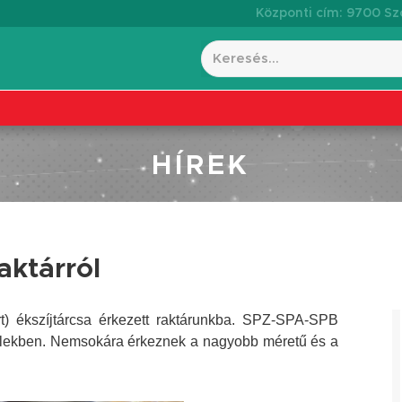
Központi cím: 9700 Szo
HÍREK
aktárról
úrt) ékszíjtárcsa érkezett raktárunkba. SPZ-SPA-SPB
telekben. Nemsokára érkeznek a nagyobb méretű és a