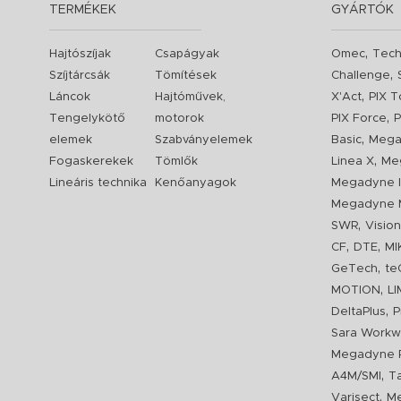
TERMÉKEK
GYÁRTÓK
,
Hajtószíjak
Csapágyak
Omec
Tech
,
Szíjtárcsák
Tömítések
Challenge
,
Láncok
Hajtóművek,
X'Act
PIX T
,
Tengelykötő
motorok
PIX Force
P
,
elemek
Szabványelemek
Basic
Mega
,
Fogaskerekek
Tömlők
Linea X
Me
Lineáris technika
Kenőanyagok
Megadyne I
Megadyne 
,
SWR
Visio
,
,
CF
DTE
MI
,
GeTech
te
,
MOTION
L
,
DeltaPlus
P
Sara Workw
Megadyne P
,
A4M/SMI
T
,
Varisect
Me