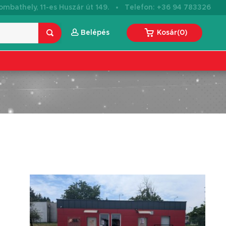
·
mbathely, 11-es Huszár út 149.
Telefon: +36 94 783326
Belépés
Kosár
(
0
)