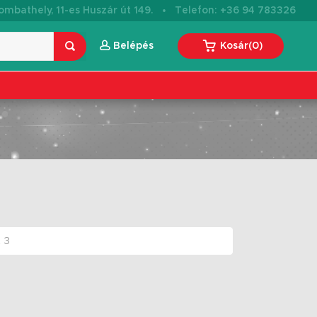
·
mbathely, 11-es Huszár út 149.
Telefon: +36 94 783326
Belépés
Kosár
(
0
)