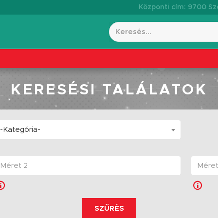
Központi cím: 9700 Szo
KERESÉSI TALÁLATOK
-Kategória-
SZŰRÉS