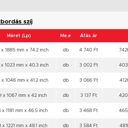
bordás szíj
Méret (Lp)
Me.e
Áfás ár
 x 1885 mm x 74.2 inch
db
4 740 Ft
742H
 x 1023 mm x 40.3 inch
db
3 002 Ft
403H
 x 1046 mm x 41.2 inch
db
3 066 Ft
412
H x 1067 mm x 42 inch
db
3 137 Ft
420H
 x 1181 mm x 46.5 inch
db
3 468 Ft
465H
 x 1221 mm x 48.1 inch
db
3 584 Ft
481