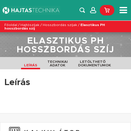
Főoldal
/
Hajtószíjak
/
Hosszbordás szíjak
/
Elasztikus PH
hosszbordás szíj
ELASZTIKUS PH
HOSSZBORDÁS SZÍJ
TECHNIKAI
LETÖLTHETŐ
LEÍRÁS
ADATOK
DOKUMENTUMOK
Leírás