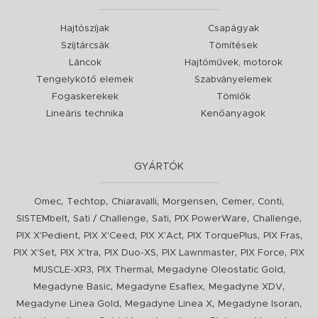
Hajtószíjak
Csapágyak
Szíjtárcsák
Tömítések
Láncok
Hajtóművek, motorok
Tengelykötő elemek
Szabványelemek
Fogaskerekek
Tömlők
Lineáris technika
Kenőanyagok
GYÁRTÓK
,
,
,
,
,
,
Omec
Techtop
Chiaravalli
Morgensen
Cemer
Conti
,
,
,
,
,
SISTEMbelt
Sati / Challenge
Sati
PIX PowerWare
Challenge
,
,
,
,
,
PIX X'Pedient
PIX X'Ceed
PIX X'Act
PIX TorquePlus
PIX Fras
,
,
,
,
,
PIX X'Set
PIX X'tra
PIX Duo-XS
PIX Lawnmaster
PIX Force
PIX
,
,
,
MUSCLE-XR3
PIX Thermal
Megadyne Oleostatic Gold
,
,
,
Megadyne Basic
Megadyne Esaflex
Megadyne XDV
,
,
,
Megadyne Linea Gold
Megadyne Linea X
Megadyne Isoran