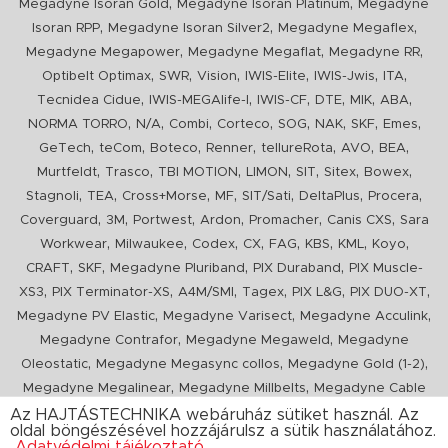
,
,
Megadyne Isoran Gold
Megadyne Isoran Platinum
Megadyne
,
,
,
Isoran RPP
Megadyne Isoran Silver2
Megadyne Megaflex
,
,
,
Megadyne Megapower
Megadyne Megaflat
Megadyne RR
,
,
,
,
,
,
Optibelt Optimax
SWR
Vision
IWIS-Elite
IWIS-Jwis
ITA
,
,
,
,
,
,
Tecnidea Cidue
IWIS-MEGAlife-I
IWIS-CF
DTE
MIK
ABA
,
,
,
,
,
,
,
,
NORMA TORRO
N/A
Combi
Corteco
SOG
NAK
SKF
Emes
,
,
,
,
,
,
,
GeTech
teCom
Boteco
Renner
tellureRota
AVO
BEA
,
,
,
,
,
,
,
Murtfeldt
Trasco
TBI MOTION
LIMON
SIT
Sitex
Bowex
,
,
,
,
,
,
,
Stagnoli
TEA
Cross+Morse
MF
SIT/Sati
DeltaPlus
Procera
,
,
,
,
,
,
Coverguard
3M
Portwest
Ardon
Promacher
Canis CXS
Sara
,
,
,
,
,
,
,
,
Workwear
Milwaukee
Codex
CX
FAG
KBS
KML
Koyo
,
,
,
,
CRAFT
SKF
Megadyne Pluriband
PIX Duraband
PIX Muscle-
,
,
,
,
,
,
XS3
PIX Terminator-XS
A4M/SMI
Tagex
PIX L&G
PIX DUO-XT
,
,
,
Megadyne PV Elastic
Megadyne Varisect
Megadyne Acculink
,
,
Megadyne Contrafor
Megadyne Megaweld
Megadyne
,
,
,
Oleostatic
Megadyne Megasync collos
Megadyne Gold (1-2)
,
,
Megadyne Megalinear
Megadyne Millbelts
Megadyne Cable
,
,
,
,
,
Pull
PIX X'Ceed
Megadyne Pull Down
Optibelt VB
Mitsuboshi
Az HAJTÁSTECHNIKA webáruház sütiket használ. Az
oldal böngészésével hozzájárulsz a sütik használatához.
,
,
,
ConCar
Megadyne Megarib
PIX HARVESTER
Urgent
Adatvédelmi tájékoztató