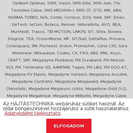
,
,
,
,
,
,
Optibelt Optimax
SWR
Vision
IWIS-Elite
IWIS-Jwis
ITA
,
,
,
,
,
,
Tecnidea Cidue
IWIS-MEGAlife-I
IWIS-CF
DTE
MIK
ABA
,
,
,
,
,
,
,
,
NORMA TORRO
N/A
Combi
Corteco
SOG
NAK
SKF
Emes
,
,
,
,
,
,
,
GeTech
teCom
Boteco
Renner
tellureRota
AVO
BEA
,
,
,
,
,
,
,
Murtfeldt
Trasco
TBI MOTION
LIMON
SIT
Sitex
Bowex
,
,
,
,
,
,
,
Stagnoli
TEA
Cross+Morse
MF
SIT/Sati
DeltaPlus
Procera
,
,
,
,
,
,
Coverguard
3M
Portwest
Ardon
Promacher
Canis CXS
Sara
,
,
,
,
,
,
,
,
Workwear
Milwaukee
Codex
CX
FAG
KBS
KML
Koyo
,
,
,
,
CRAFT
SKF
Megadyne Pluriband
PIX Duraband
PIX Muscle-
,
,
,
,
,
,
XS3
PIX Terminator-XS
A4M/SMI
Tagex
PIX L&G
PIX DUO-XT
,
,
,
Megadyne PV Elastic
Megadyne Varisect
Megadyne Acculink
,
,
Megadyne Contrafor
Megadyne Megaweld
Megadyne
,
,
,
Oleostatic
Megadyne Megasync collos
Megadyne Gold (1-2)
,
,
Megadyne Megalinear
Megadyne Millbelts
Megadyne Cable
,
,
,
,
,
Pull
PIX X'Ceed
Megadyne Pull Down
Optibelt VB
Mitsuboshi
Az HAJTÁSTECHNIKA webáruház sütiket használ. Az
oldal böngészésével hozzájárulsz a sütik használatához.
,
,
,
ConCar
Megadyne Megarib
PIX HARVESTER
Urgent
Adatvédelmi tájékoztató
ELFOGADOM
Copyright 2020. hajtastechnika.hu