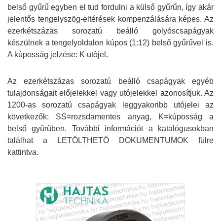
belső gyűrű egyben el tud fordulni a külső gyűrűn, így akár
jelentős tengelyszög-eltérések kompenzálására képes. Az
ezerkétszázas sorozatú beálló golyóscsapágyak
készülnek a tengelyoldalon kúpos (1:12) belső gyűrűvel is.
A kúposság jelzése: K utójel.
Az ezerkétszázas sorozatú beálló csapágyak egyéb
tulajdonságait előjelekkel vagy utójelekkel azonosítjuk. Az
1200-as sorozatú csapágyak leggyakoribb utójelei az
következők: SS=rozsdamentes anyag, K=kúposság a
belső gyűrűben. További információt a katalógusokban
találhat a LETÖLTHETŐ DOKUMENTUMOK fülre
kattintva.