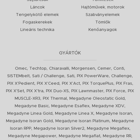
Láncok
Hajtóművek, motorok
Tengelykötő elemek
Szabványelemek
Fogaskerekek
Tömlők
Lineáris technika
Kenőanyagok
GYÁRTÓK
,
,
,
,
,
,
Omec
Techtop
Chiaravalli
Morgensen
Cemer
Conti
,
,
,
,
,
SISTEMbelt
Sati / Challenge
Sati
PIX PowerWare
Challenge
,
,
,
,
,
PIX X'Pedient
PIX X'Ceed
PIX X'Act
PIX TorquePlus
PIX Fras
,
,
,
,
,
PIX X'Set
PIX X'tra
PIX Duo-XS
PIX Lawnmaster
PIX Force
PIX
,
,
,
MUSCLE-XR3
PIX Thermal
Megadyne Oleostatic Gold
,
,
,
Megadyne Basic
Megadyne Esaflex
Megadyne XDV
,
,
,
Megadyne Linea Gold
Megadyne Linea X
Megadyne Isoran
,
,
Megadyne Isoran Gold
Megadyne Isoran Platinum
Megadyne
,
,
,
Isoran RPP
Megadyne Isoran Silver2
Megadyne Megaflex
,
,
,
Megadyne Megapower
Megadyne Megaflat
Megadyne RR