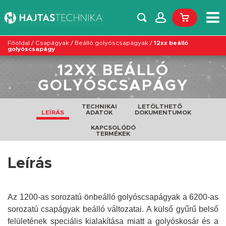
Főoldal
/
Csapágyak
/
Beálló golyóscsapágyak
/
12xx beálló
golyóscsapágy
12XX BEÁLLÓ
GOLYÓSCSAPÁGY
TECHNIKAI
LETÖLTHETŐ
LEÍRÁS
ADATOK
DOKUMENTUMOK
KAPCSOLÓDÓ
TERMÉKEK
Leírás
Az 1200-as sorozatú önbeálló golyóscsapágyak a 6200-as
sorozatú csapágyak beálló változatai. A külső gyűrű belső
felületének speciális kialakítása miatt a golyóskosár és a