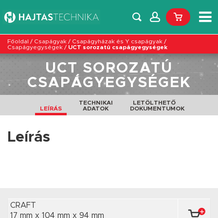
Főoldal
/
Csapágyak
/
Csapágyházak és Y csapágyak
/
Csapágyegységek
/
UCT sorozatú csapágyegységek
UCT SOROZATÚ
CSAPÁGYEGYSÉGEK
TECHNIKAI
LETÖLTHETŐ
LEÍRÁS
ADATOK
DOKUMENTUMOK
Leírás
CRAFT
17 mm x 104 mm
x 94 mm