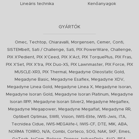
Lineáris technika
Kenőanyagok
GYÁRTÓK
,
,
,
,
,
,
Omec
Techtop
Chiaravalli
Morgensen
Cemer
Conti
,
,
,
,
,
SISTEMbelt
Sati / Challenge
Sati
PIX PowerWare
Challenge
,
,
,
,
,
PIX X'Pedient
PIX X'Ceed
PIX X'Act
PIX TorquePlus
PIX Fras
,
,
,
,
,
PIX X'Set
PIX X'tra
PIX Duo-XS
PIX Lawnmaster
PIX Force
PIX
,
,
,
MUSCLE-XR3
PIX Thermal
Megadyne Oleostatic Gold
,
,
,
Megadyne Basic
Megadyne Esaflex
Megadyne XDV
,
,
,
Megadyne Linea Gold
Megadyne Linea X
Megadyne Isoran
,
,
Megadyne Isoran Gold
Megadyne Isoran Platinum
Megadyne
,
,
,
Isoran RPP
Megadyne Isoran Silver2
Megadyne Megaflex
,
,
,
Megadyne Megapower
Megadyne Megaflat
Megadyne RR
,
,
,
,
,
,
Optibelt Optimax
SWR
Vision
IWIS-Elite
IWIS-Jwis
ITA
,
,
,
,
,
,
Tecnidea Cidue
IWIS-MEGAlife-I
IWIS-CF
DTE
MIK
ABA
,
,
,
,
,
,
,
,
NORMA TORRO
N/A
Combi
Corteco
SOG
NAK
SKF
Emes
,
,
,
,
,
,
,