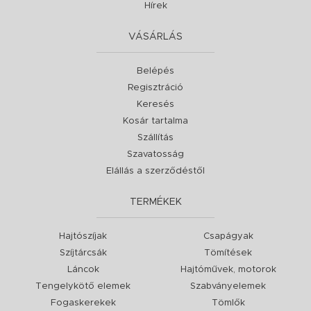
Hírek
VÁSÁRLÁS
Belépés
Regisztráció
Keresés
Kosár tartalma
Szállítás
Szavatosság
Elállás a szerződéstől
TERMÉKEK
Hajtószíjak
Csapágyak
Szíjtárcsák
Tömítések
Láncok
Hajtóművek, motorok
Tengelykötő elemek
Szabványelemek
Fogaskerekek
Tömlők