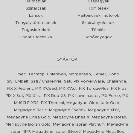
Hajtószíjak
Csapágyak
Szíjtárcsák
Tömítések
Láncok
Hajtóművek, motorok
Tengelykötő elemek
Szabványelemek
Fogaskerekek
Tömlők
Lineáris technika
Kenőanyagok
GYÁRTÓK
,
,
,
,
,
,
Omec
Techtop
Chiaravalli
Morgensen
Cemer
Conti
,
,
,
,
,
SISTEMbelt
Sati / Challenge
Sati
PIX PowerWare
Challenge
,
,
,
,
,
PIX X'Pedient
PIX X'Ceed
PIX X'Act
PIX TorquePlus
PIX Fras
,
,
,
,
,
PIX X'Set
PIX X'tra
PIX Duo-XS
PIX Lawnmaster
PIX Force
PIX
,
,
,
MUSCLE-XR3
PIX Thermal
Megadyne Oleostatic Gold
,
,
,
Megadyne Basic
Megadyne Esaflex
Megadyne XDV
,
,
,
Megadyne Linea Gold
Megadyne Linea X
Megadyne Isoran
,
,
Megadyne Isoran Gold
Megadyne Isoran Platinum
Megadyne
,
,
,
Isoran RPP
Megadyne Isoran Silver2
Megadyne Megaflex