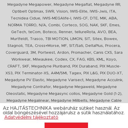
,
,
,
Megadyne Megapower
Megadyne Megaflat
Megadyne RR
,
,
,
,
,
,
Optibelt Optimax
SWR
Vision
IWIS-Elite
IWIS-Jwis
ITA
,
,
,
,
,
,
Tecnidea Cidue
IWIS-MEGAlife-I
IWIS-CF
DTE
MIK
ABA
,
,
,
,
,
,
,
,
NORMA TORRO
N/A
Combi
Corteco
SOG
NAK
SKF
Emes
,
,
,
,
,
,
,
GeTech
teCom
Boteco
Renner
tellureRota
AVO
BEA
,
,
,
,
,
,
,
Murtfeldt
Trasco
TBI MOTION
LIMON
SIT
Sitex
Bowex
,
,
,
,
,
,
,
Stagnoli
TEA
Cross+Morse
MF
SIT/Sati
DeltaPlus
Procera
,
,
,
,
,
,
Coverguard
3M
Portwest
Ardon
Promacher
Canis CXS
Sara
,
,
,
,
,
,
,
,
Workwear
Milwaukee
Codex
CX
FAG
KBS
KML
Koyo
,
,
,
,
CRAFT
SKF
Megadyne Pluriband
PIX Duraband
PIX Muscle-
,
,
,
,
,
,
XS3
PIX Terminator-XS
A4M/SMI
Tagex
PIX L&G
PIX DUO-XT
,
,
,
Megadyne PV Elastic
Megadyne Varisect
Megadyne Acculink
,
,
Megadyne Contrafor
Megadyne Megaweld
Megadyne
,
,
,
Oleostatic
Megadyne Megasync collos
Megadyne Gold (1-2)
,
,
Megadyne Megalinear
Megadyne Millbelts
Megadyne Cable
,
,
,
,
,
Pull
PIX X'Ceed
Megadyne Pull Down
Optibelt VB
Mitsuboshi
Az HAJTÁSTECHNIKA webáruház sütiket használ. Az
oldal böngészésével hozzájárulsz a sütik használatához.
,
,
,
ConCar
Megadyne Megarib
PIX HARVESTER
Urgent
Adatvédelmi tájékoztató