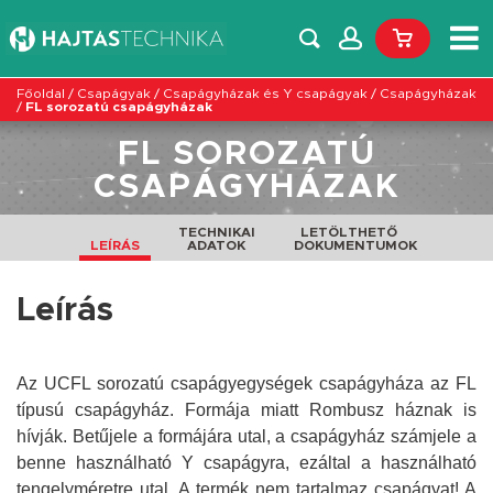
Főoldal
/
Csapágyak
/
Csapágyházak és Y csapágyak
/
Csapágyházak
/
FL sorozatú csapágyházak
FL SOROZATÚ
CSAPÁGYHÁZAK
TECHNIKAI
LETÖLTHETŐ
LEÍRÁS
ADATOK
DOKUMENTUMOK
Leírás
Az UCFL sorozatú csapágyegységek csapágyháza az FL
típusú csapágyház. Formája miatt Rombusz háznak is
hívják. Betűjele a formájára utal, a csapágyház számjele a
benne használható Y csapágyra, ezáltal a használható
tengelyméretre utal. A termék nem tartalmaz csapágyat! A