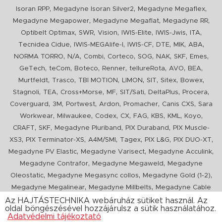
,
,
,
Isoran RPP
Megadyne Isoran Silver2
Megadyne Megaflex
,
,
,
Megadyne Megapower
Megadyne Megaflat
Megadyne RR
,
,
,
,
,
,
Optibelt Optimax
SWR
Vision
IWIS-Elite
IWIS-Jwis
ITA
,
,
,
,
,
,
Tecnidea Cidue
IWIS-MEGAlife-I
IWIS-CF
DTE
MIK
ABA
,
,
,
,
,
,
,
,
NORMA TORRO
N/A
Combi
Corteco
SOG
NAK
SKF
Emes
,
,
,
,
,
,
,
GeTech
teCom
Boteco
Renner
tellureRota
AVO
BEA
,
,
,
,
,
,
,
Murtfeldt
Trasco
TBI MOTION
LIMON
SIT
Sitex
Bowex
,
,
,
,
,
,
,
Stagnoli
TEA
Cross+Morse
MF
SIT/Sati
DeltaPlus
Procera
,
,
,
,
,
,
Coverguard
3M
Portwest
Ardon
Promacher
Canis CXS
Sara
,
,
,
,
,
,
,
,
Workwear
Milwaukee
Codex
CX
FAG
KBS
KML
Koyo
,
,
,
,
CRAFT
SKF
Megadyne Pluriband
PIX Duraband
PIX Muscle-
,
,
,
,
,
,
XS3
PIX Terminator-XS
A4M/SMI
Tagex
PIX L&G
PIX DUO-XT
,
,
,
Megadyne PV Elastic
Megadyne Varisect
Megadyne Acculink
,
,
Megadyne Contrafor
Megadyne Megaweld
Megadyne
,
,
,
Oleostatic
Megadyne Megasync collos
Megadyne Gold (1-2)
,
,
Megadyne Megalinear
Megadyne Millbelts
Megadyne Cable
,
,
,
,
,
Pull
PIX X'Ceed
Megadyne Pull Down
Optibelt VB
Mitsuboshi
Az HAJTÁSTECHNIKA webáruház sütiket használ. Az
oldal böngészésével hozzájárulsz a sütik használatához.
,
,
,
ConCar
Megadyne Megarib
PIX HARVESTER
Urgent
Adatvédelmi tájékoztató