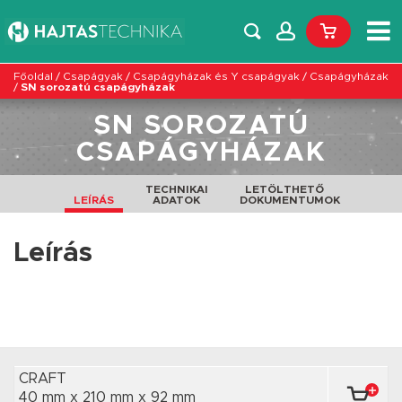
Főoldal
/
Csapágyak
/
Csapágyházak és Y csapágyak
/
Csapágyházak
/
SN sorozatú csapágyházak
SN SOROZATÚ
CSAPÁGYHÁZAK
TECHNIKAI
LETÖLTHETŐ
LEÍRÁS
ADATOK
DOKUMENTUMOK
Leírás
CRAFT
40 mm x 210 mm
x 92 mm