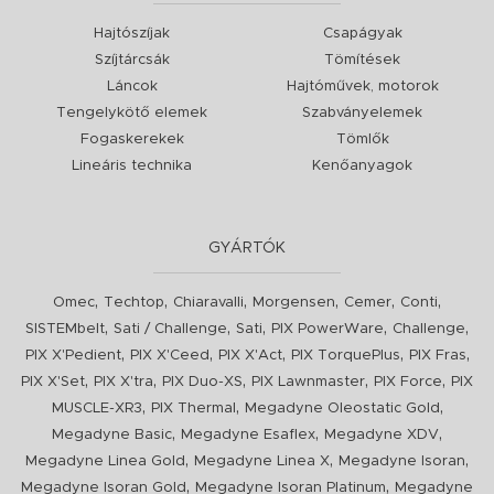
Hajtószíjak
Csapágyak
Szíjtárcsák
Tömítések
Láncok
Hajtóművek, motorok
Tengelykötő elemek
Szabványelemek
Fogaskerekek
Tömlők
Lineáris technika
Kenőanyagok
GYÁRTÓK
,
,
,
,
,
,
Omec
Techtop
Chiaravalli
Morgensen
Cemer
Conti
,
,
,
,
,
SISTEMbelt
Sati / Challenge
Sati
PIX PowerWare
Challenge
,
,
,
,
,
PIX X'Pedient
PIX X'Ceed
PIX X'Act
PIX TorquePlus
PIX Fras
,
,
,
,
,
PIX X'Set
PIX X'tra
PIX Duo-XS
PIX Lawnmaster
PIX Force
PIX
,
,
,
MUSCLE-XR3
PIX Thermal
Megadyne Oleostatic Gold
,
,
,
Megadyne Basic
Megadyne Esaflex
Megadyne XDV
,
,
,
Megadyne Linea Gold
Megadyne Linea X
Megadyne Isoran
,
,
Megadyne Isoran Gold
Megadyne Isoran Platinum
Megadyne