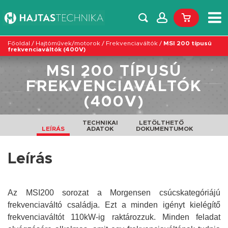
Főoldal
/
Hajtóművek/motorok
/
Frekvenciaváltók
/
MSI 200 típusú
frekvenciaváltók (400V)
MSI 200 TÍPUSÚ
FREKVENCIAVÁLTÓK
(400V)
TECHNIKAI
LETÖLTHETŐ
LEÍRÁS
ADATOK
DOKUMENTUMOK
Leírás
Az MSI200 sorozat a Morgensen csúcskategóriájú
frekvenciaváltó családja. Ezt a minden igényt kielégítő
frekvenciaváltót 110kW-ig raktározzuk. Minden feladat