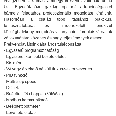
elvégzésére alkalmas, amit egy frekvenciaváltónak tudnia
kell. Egyedülállóan gazdag opcionális lehetőségekkel
bármely feladathoz professzionális megoldást kínálunk.
Hasonlóan a család többi tagjához praktikus,
felhasználóbarát és mindenekelőtt rendkívül
költséghatékony megoldás villanymotor fordulatszámának
változtatására közepes és nagy teljesítmények esetén.
Frekvenciaváltóink általános tulajdonságai:
- Egyszerű programozhatóság
- Egyszerű, kompakt kezelőfelület
- Kis méret
- V/f vagy érzékelő nélküli fluxus-vektor vezérlés
- PID funkció
- Multi-step speed
- DC fék
- Beépített fékchopper (30kW-ig)
- Modbus kommunikácó
- Beépített potméter
- Levehető előlap