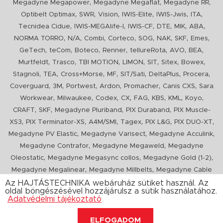
,
,
,
Megadyne Megapower
Megadyne Megaflat
Megadyne RR
,
,
,
,
,
,
Optibelt Optimax
SWR
Vision
IWIS-Elite
IWIS-Jwis
ITA
,
,
,
,
,
,
Tecnidea Cidue
IWIS-MEGAlife-I
IWIS-CF
DTE
MIK
ABA
,
,
,
,
,
,
,
,
NORMA TORRO
N/A
Combi
Corteco
SOG
NAK
SKF
Emes
,
,
,
,
,
,
,
GeTech
teCom
Boteco
Renner
tellureRota
AVO
BEA
,
,
,
,
,
,
,
Murtfeldt
Trasco
TBI MOTION
LIMON
SIT
Sitex
Bowex
,
,
,
,
,
,
,
Stagnoli
TEA
Cross+Morse
MF
SIT/Sati
DeltaPlus
Procera
,
,
,
,
,
,
Coverguard
3M
Portwest
Ardon
Promacher
Canis CXS
Sara
,
,
,
,
,
,
,
,
Workwear
Milwaukee
Codex
CX
FAG
KBS
KML
Koyo
,
,
,
,
CRAFT
SKF
Megadyne Pluriband
PIX Duraband
PIX Muscle-
,
,
,
,
,
,
XS3
PIX Terminator-XS
A4M/SMI
Tagex
PIX L&G
PIX DUO-XT
,
,
,
Megadyne PV Elastic
Megadyne Varisect
Megadyne Acculink
,
,
Megadyne Contrafor
Megadyne Megaweld
Megadyne
,
,
,
Oleostatic
Megadyne Megasync collos
Megadyne Gold (1-2)
,
,
Megadyne Megalinear
Megadyne Millbelts
Megadyne Cable
,
,
,
,
,
Pull
PIX X'Ceed
Megadyne Pull Down
Optibelt VB
Mitsuboshi
Az HAJTÁSTECHNIKA webáruház sütiket használ. Az
oldal böngészésével hozzájárulsz a sütik használatához.
,
,
,
ConCar
Megadyne Megarib
PIX HARVESTER
Urgent
Adatvédelmi tájékoztató
ELFOGADOM