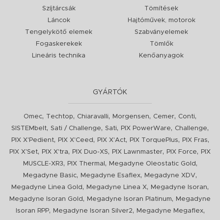
Szíjtárcsák
Tömítések
Láncok
Hajtóművek, motorok
Tengelykötő elemek
Szabványelemek
Fogaskerekek
Tömlők
Lineáris technika
Kenőanyagok
GYÁRTÓK
,
,
,
,
,
,
Omec
Techtop
Chiaravalli
Morgensen
Cemer
Conti
,
,
,
,
,
SISTEMbelt
Sati / Challenge
Sati
PIX PowerWare
Challenge
,
,
,
,
,
PIX X'Pedient
PIX X'Ceed
PIX X'Act
PIX TorquePlus
PIX Fras
,
,
,
,
,
PIX X'Set
PIX X'tra
PIX Duo-XS
PIX Lawnmaster
PIX Force
PIX
,
,
,
MUSCLE-XR3
PIX Thermal
Megadyne Oleostatic Gold
,
,
,
Megadyne Basic
Megadyne Esaflex
Megadyne XDV
,
,
,
Megadyne Linea Gold
Megadyne Linea X
Megadyne Isoran
,
,
Megadyne Isoran Gold
Megadyne Isoran Platinum
Megadyne
,
,
,
Isoran RPP
Megadyne Isoran Silver2
Megadyne Megaflex