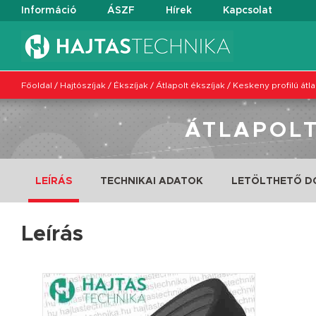
Információ
ÁSZF
Hírek
Kapcsolat
Főoldal
/
Hajtószíjak
/
Ékszíjak
/
Átlapolt ékszíjak
/
Keskeny profilú átla
ÁTLAPOLT
LEÍRÁS
TECHNIKAI ADATOK
LETÖLTHETŐ 
Leírás