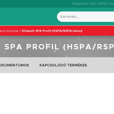
Központi cím: 9700 Szo
polt ékszíjak
/
Átlapolt SPA Profil (HSPA/RSPA) ékszíj
 SPA PROFIL (HSPA/RSP
DOKUMENTUMOK
KAPCSOLÓDÓ TERMÉKEK