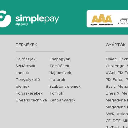
TERMÉKEK
GYÁRTÓK
,
Hajtószíjak
Csapágyak
Omec
Tech
,
Szíjtárcsák
Tömítések
Challenge
,
Láncok
Hajtóművek,
X'Act
PIX T
,
Tengelykötő
motorok
PIX Force
P
,
elemek
Szabványelemek
Basic
Mega
,
Fogaskerekek
Tömlők
Linea X
Me
Lineáris technika
Kenőanyagok
Megadyne I
Megadyne 
,
SWR
Visio
,
,
CF
DTE
MI
,
GeTech
te