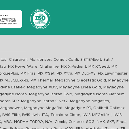
,
,
,
,
,
,
top
Chiaravalli
Morgensen
Cemer
Conti
SISTEMbelt
Sati /
,
,
,
,
,
Sati
PIX PowerWare
Challenge
PIX X'Pedient
PIX X'Ceed
PIX
,
,
,
,
,
,
orquePlus
PIX Fras
PIX X'Set
PIX X'tra
PIX Duo-XS
PIX Lawnmaster
,
,
,
IX MUSCLE-XR3
PIX Thermal
Megadyne Oleostatic Gold
Megadyne
,
,
,
dyne Esaflex
Megadyne XDV
Megadyne Linea Gold
Megadyne
,
,
,
gadyne Isoran
Megadyne Isoran Gold
Megadyne Isoran Platinum
,
,
,
soran RPP
Megadyne Isoran Silver2
Megadyne Megaflex
,
,
,
,
Megapower
Megadyne Megaflat
Megadyne RR
Optibelt Optimax
,
,
,
,
,
,
n
IWIS-Elite
IWIS-Jwis
ITA
Tecnidea Cidue
IWIS-MEGAlife-I
IWIS-
,
,
,
,
,
,
,
,
,
,
K
ABA
NORMA TORRO
N/A
Combi
Corteco
SOG
NAK
SKF
Emes
,
,
,
,
,
,
,
,
Com
Boteco
Renner
tellureRota
AVO
BEA
Murtfeldt
Trasco
TBI