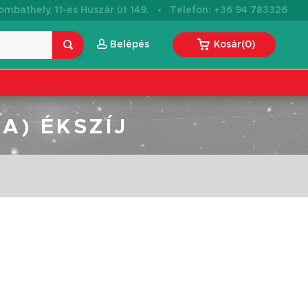
·
mbathely, 11-es Huszár út 149.
Telefon: +36 94 783326
Belépés
Kosár
(
0
)
A) ÉKSZÍJ