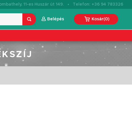
·
mbathely, 11-es Huszár út 149.
Telefon: +36 94 783326
Belépés
Kosár
(
0
)
ÉKSZÍJ