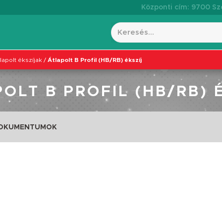
Központi cím: 9700 Szo
tlapolt ékszíjak
/
Átlapolt B Profil (HB/RB) ékszíj
OLT B PROFIL (HB/RB) 
DOKUMENTUMOK