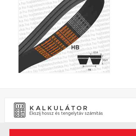
KALKULÁTOR
Ékszíj hossz és tengelytáv számítás