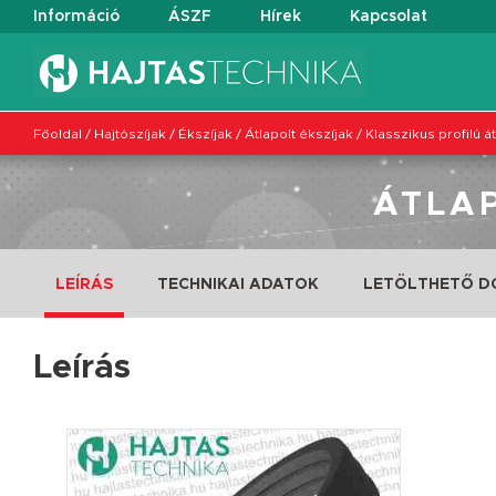
Információ
ÁSZF
Hírek
Kapcsolat
Főoldal
/
Hajtószíjak
/
Ékszíjak
/
Átlapolt ékszíjak
/
Klasszikus profilú á
ÁTLAP
LEÍRÁS
TECHNIKAI ADATOK
LETÖLTHETŐ 
Leírás