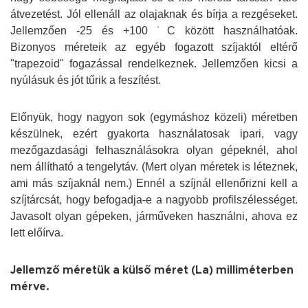
átvezetést. Jól ellenáll az olajaknak és bírja a rezgéseket.
Jellemzően -25 és +100 ˙C között használhatóak.
Bizonyos méreteik az egyéb fogazott szíjaktól eltérő
"trapezoid" fogazással rendelkeznek. Jellemzően kicsi a
nyúlásuk és jót tűrik a feszítést.
Előnyük, hogy nagyon sok (egymáshoz közeli) méretben
készülnek, ezért gyakorta használatosak ipari, vagy
mezőgazdasági felhasználásokra olyan gépeknél, ahol
nem állítható a tengelytáv. (Mert olyan méretek is léteznek,
ami más szíjaknál nem.) Ennél a szíjnál ellenőrizni kell a
szíjtárcsát, hogy befogadja-e a nagyobb profilszélességet.
Javasolt olyan gépeken, járműveken használni, ahova ez
lett előírva.
Jellemző méretük a külső méret (La) milliméterben
mérve.