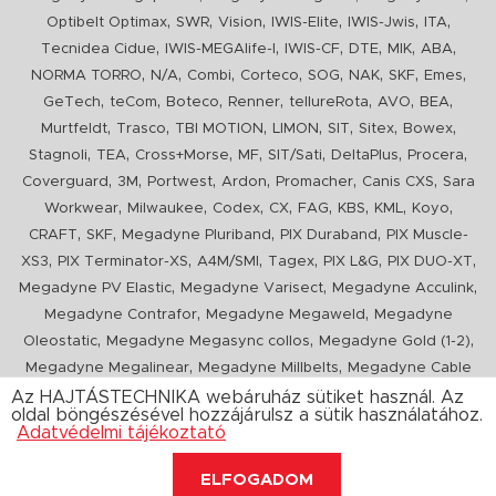
,
,
,
,
,
,
Optibelt Optimax
SWR
Vision
IWIS-Elite
IWIS-Jwis
ITA
,
,
,
,
,
,
Tecnidea Cidue
IWIS-MEGAlife-I
IWIS-CF
DTE
MIK
ABA
,
,
,
,
,
,
,
,
NORMA TORRO
N/A
Combi
Corteco
SOG
NAK
SKF
Emes
,
,
,
,
,
,
,
GeTech
teCom
Boteco
Renner
tellureRota
AVO
BEA
,
,
,
,
,
,
,
Murtfeldt
Trasco
TBI MOTION
LIMON
SIT
Sitex
Bowex
,
,
,
,
,
,
,
Stagnoli
TEA
Cross+Morse
MF
SIT/Sati
DeltaPlus
Procera
,
,
,
,
,
,
Coverguard
3M
Portwest
Ardon
Promacher
Canis CXS
Sara
,
,
,
,
,
,
,
,
Workwear
Milwaukee
Codex
CX
FAG
KBS
KML
Koyo
,
,
,
,
CRAFT
SKF
Megadyne Pluriband
PIX Duraband
PIX Muscle-
,
,
,
,
,
,
XS3
PIX Terminator-XS
A4M/SMI
Tagex
PIX L&G
PIX DUO-XT
,
,
,
Megadyne PV Elastic
Megadyne Varisect
Megadyne Acculink
,
,
Megadyne Contrafor
Megadyne Megaweld
Megadyne
,
,
,
Oleostatic
Megadyne Megasync collos
Megadyne Gold (1-2)
,
,
Megadyne Megalinear
Megadyne Millbelts
Megadyne Cable
,
,
,
,
,
Pull
PIX X'Ceed
Megadyne Pull Down
Optibelt VB
Mitsuboshi
Az HAJTÁSTECHNIKA webáruház sütiket használ. Az
oldal böngészésével hozzájárulsz a sütik használatához.
,
,
,
ConCar
Megadyne Megarib
PIX HARVESTER
Urgent
Adatvédelmi tájékoztató
ELFOGADOM
Copyright 2020. hajtastechnika.hu