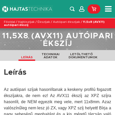
Főoldal
/
Hajtószíjak
/
Ékszíjak
/
Autóipari ékszíjak
/
11,5x8 (AVX11)
autóipari ékszíj
11,5X8 (AVX11) AUTÓIPARI
ÉKSZÍJ
TECHNIKAI
LETÖLTHETŐ
LEÍRÁS
ADATOK
DOKUMENTUMOK
Leírás
Az autóipari szíjak hasonlítanak a keskeny profilú fogazott
ékszíjakra, de nem ez! Az AVX11 ékszíj az XPZ szíjra
hasonlít, de NEM egyezik meg vele, mert 11x8mm. Azaz
valószínűleg nem lesz jó ZX, vagy XPZ szíj helyett! Bírja a
nagy sebeségű meghajtást és a kis méretű tárcsán való