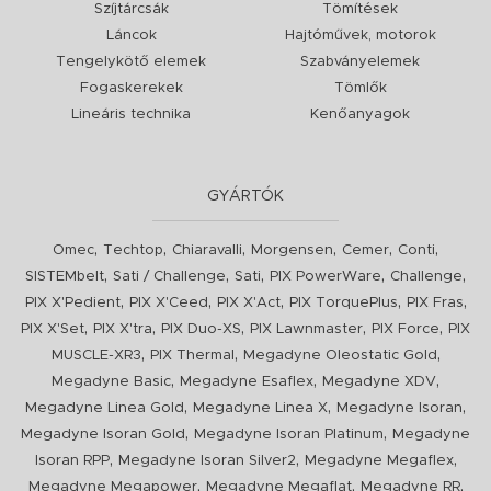
Szíjtárcsák
Tömítések
Láncok
Hajtóművek, motorok
Tengelykötő elemek
Szabványelemek
Fogaskerekek
Tömlők
Lineáris technika
Kenőanyagok
GYÁRTÓK
,
,
,
,
,
,
Omec
Techtop
Chiaravalli
Morgensen
Cemer
Conti
,
,
,
,
,
SISTEMbelt
Sati / Challenge
Sati
PIX PowerWare
Challenge
,
,
,
,
,
PIX X'Pedient
PIX X'Ceed
PIX X'Act
PIX TorquePlus
PIX Fras
,
,
,
,
,
PIX X'Set
PIX X'tra
PIX Duo-XS
PIX Lawnmaster
PIX Force
PIX
,
,
,
MUSCLE-XR3
PIX Thermal
Megadyne Oleostatic Gold
,
,
,
Megadyne Basic
Megadyne Esaflex
Megadyne XDV
,
,
,
Megadyne Linea Gold
Megadyne Linea X
Megadyne Isoran
,
,
Megadyne Isoran Gold
Megadyne Isoran Platinum
Megadyne
,
,
,
Isoran RPP
Megadyne Isoran Silver2
Megadyne Megaflex
,
,
,
Megadyne Megapower
Megadyne Megaflat
Megadyne RR