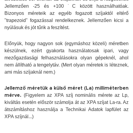
Jellemzően -25 és +100 ˙C között használhatóak.
Bizonyos méreteik az egyéb fogazott szíjaktól eltérő
"trapezoid" fogazással rendelkeznek. Jellemzően kicsi a
nyúlásuk és jót tűrik a feszítést.
Előnyük, hogy nagyon sok (egymáshoz közeli) méretben
készülnek, ezért gyakorta használatosak ipari, vagy
mezőgazdasági felhasználásokra olyan gépeknél, ahol
nem állítható a tengelytáv. (Mert olyan méretek is léteznek,
ami más szíjaknál nem.)
Jellemző méretük a külső méret (La) milliméterben
(Figyelem az XPA szíj nominális mérete az Lp,
mérve.
kiváltás esetén először számolja át az XPA szíjat La-ra. Az
átszámításhoz használja a Technikai Adatok lapfület az
XPA szíjnál...)