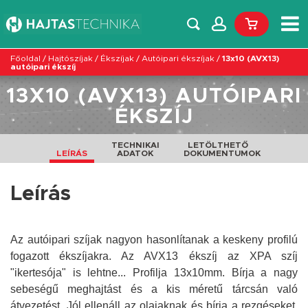
Főoldal
/
Hajtószíjak
/
Ékszíjak
/
Autóipari ékszíjak
/
13x10 (AVX13)
autóipari ékszíj
13X10 (AVX13) AUTÓIPARI
ÉKSZÍJ
TECHNIKAI
LETÖLTHETŐ
LEÍRÁS
ADATOK
DOKUMENTUMOK
Leírás
Az autóipari szíjak nagyon hasonlítanak a keskeny profilú
fogazott ékszíjakra. Az AVX13 ékszíj az XPA szíj
"ikertesója" is lehtne... Profilja 13x10mm. Bírja a nagy
sebeségű meghajtást és a kis méretű tárcsán való
átvezetést. Jól ellenáll az olajaknak és bírja a rezgéseket.