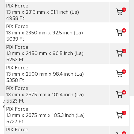
PIX Force
13 mm x 2313 mm
x 91.1 inch
(La)
4958 Ft
PIX Force
13 mm x 2350 mm
x 92.5 inch
(La)
5039 Ft
PIX Force
13 mm x 2450 mm
x 96.5 inch
(La)
5253 Ft
PIX Force
13 mm x 2500 mm
x 98.4 inch
(La)
5358 Ft
PIX Force
13 mm x 2575 mm
x 101.4 inch
(La)
5523 Ft
Az HAJTÁSTECHNIKA webáruház sütiket használ. Az
oldal böngészésével hozzájárulsz a sütik használatához.
PIX Force
Adatvédelmi tájékoztató
13 mm x 2675 mm
x 105.3 inch
(La)
5737 Ft
ELFOGADOM
PIX Force