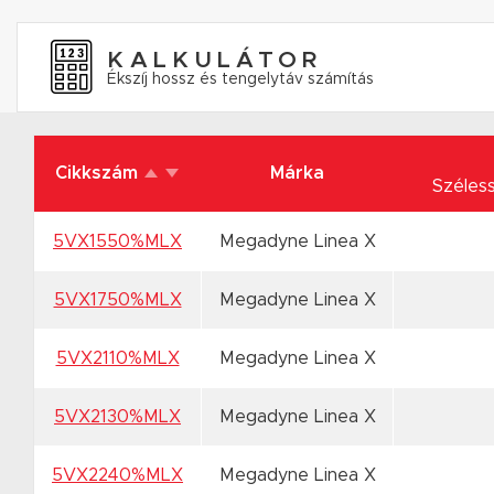
KALKULÁTOR
Ékszíj hossz és tengelytáv számítás
Cikkszám
Márka
Széles
5VX1550%MLX
Megadyne Linea X
5VX1750%MLX
Megadyne Linea X
5VX2110%MLX
Megadyne Linea X
5VX2130%MLX
Megadyne Linea X
5VX2240%MLX
Megadyne Linea X