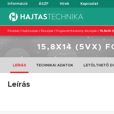
Információ
ÁSZF
Hírek
Kapcsolat
Főoldal
/
Hajtószíjak
/
Ékszíjak
/
Fogazott Keskeny ékszíjak
/
15,8x14 
15,8X14 (5VX) 
LEÍRÁS
TECHNIKAI ADATOK
LETÖLTHETŐ 
Leírás