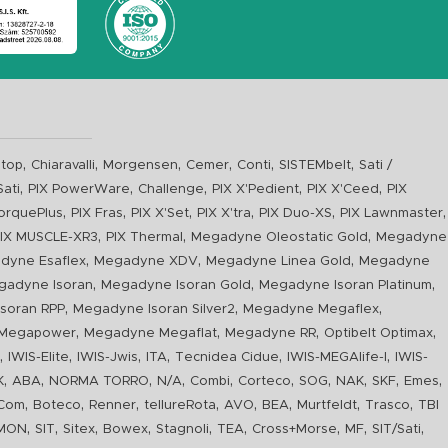
,
,
,
,
,
,
top
Chiaravalli
Morgensen
Cemer
Conti
SISTEMbelt
Sati /
,
,
,
,
,
Sati
PIX PowerWare
Challenge
PIX X'Pedient
PIX X'Ceed
PIX
,
,
,
,
,
,
orquePlus
PIX Fras
PIX X'Set
PIX X'tra
PIX Duo-XS
PIX Lawnmaster
,
,
,
IX MUSCLE-XR3
PIX Thermal
Megadyne Oleostatic Gold
Megadyne
,
,
,
dyne Esaflex
Megadyne XDV
Megadyne Linea Gold
Megadyne
,
,
,
gadyne Isoran
Megadyne Isoran Gold
Megadyne Isoran Platinum
,
,
,
soran RPP
Megadyne Isoran Silver2
Megadyne Megaflex
,
,
,
,
Megapower
Megadyne Megaflat
Megadyne RR
Optibelt Optimax
,
,
,
,
,
,
n
IWIS-Elite
IWIS-Jwis
ITA
Tecnidea Cidue
IWIS-MEGAlife-I
IWIS-
,
,
,
,
,
,
,
,
,
,
K
ABA
NORMA TORRO
N/A
Combi
Corteco
SOG
NAK
SKF
Emes
,
,
,
,
,
,
,
,
Com
Boteco
Renner
tellureRota
AVO
BEA
Murtfeldt
Trasco
TBI
,
,
,
,
,
,
,
,
,
IMON
SIT
Sitex
Bowex
Stagnoli
TEA
Cross+Morse
MF
SIT/Sati