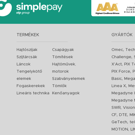
TERMÉKEK
GYÁRTÓK
,
Hajtószíjak
Csapágyak
Omec
Tech
,
Szíjtárcsák
Tömítések
Challenge
,
Láncok
Hajtóművek,
X'Act
PIX T
,
Tengelykötő
motorok
PIX Force
P
,
elemek
Szabványelemek
Basic
Mega
,
Fogaskerekek
Tömlők
Linea X
Me
Lineáris technika
Kenőanyagok
Megadyne I
Megadyne 
,
SWR
Visio
,
,
CF
DTE
MI
,
GeTech
te
,
MOTION
L