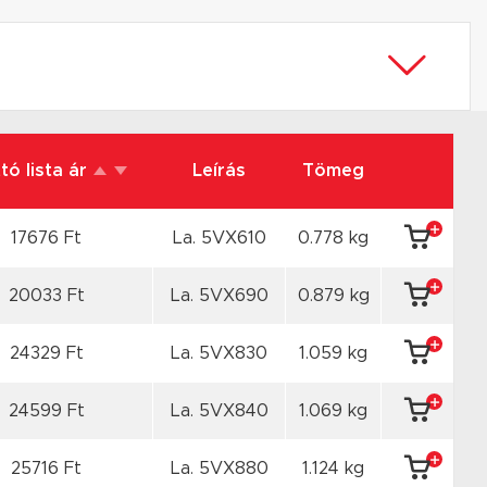
tó lista ár
Leírás
Tömeg
17676 Ft
La. 5VX610
0.778 kg
20033 Ft
La. 5VX690
0.879 kg
24329 Ft
La. 5VX830
1.059 kg
24599 Ft
La. 5VX840
1.069 kg
25716 Ft
La. 5VX880
1.124 kg