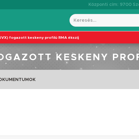
Központi cím: 9700 Szo
(5VX) fogazott keskeny profilú RMA ékszíj
FOGAZOTT KESKENY PRO
DOKUMENTUMOK