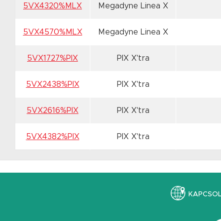
5VX4320%MLX
Megadyne Linea X
5VX4570%MLX
Megadyne Linea X
5VX1727%PIX
PIX X'tra
5VX2438%PIX
PIX X'tra
5VX2616%PIX
PIX X'tra
5VX4382%PIX
PIX X'tra
KAPCSO