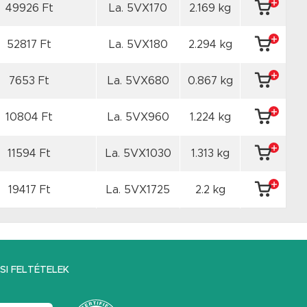
49926 Ft
La. 5VX170
2.169 kg
52817 Ft
La. 5VX180
2.294 kg
7653 Ft
La. 5VX680
0.867 kg
10804 Ft
La. 5VX960
1.224 kg
11594 Ft
La. 5VX1030
1.313 kg
19417 Ft
La. 5VX1725
2.2 kg
I FELTÉTELEK