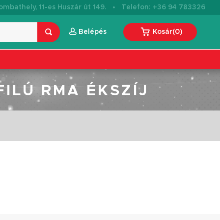
·
mbathely, 11-es Huszár út 149.
Telefon: +36 94 783326
Belépés
Kosár
(
0
)
FILÚ RMA ÉKSZÍJ