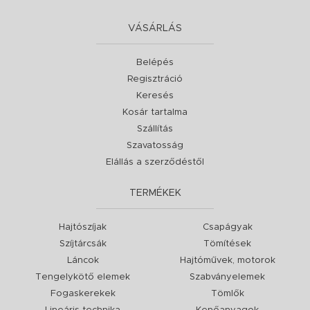
VÁSÁRLÁS
Belépés
Regisztráció
Keresés
Kosár tartalma
Szállítás
Szavatosság
Elállás a szerződéstől
TERMÉKEK
Hajtószíjak
Csapágyak
Szíjtárcsák
Tömítések
Láncok
Hajtóművek, motorok
Tengelykötő elemek
Szabványelemek
Fogaskerekek
Tömlők