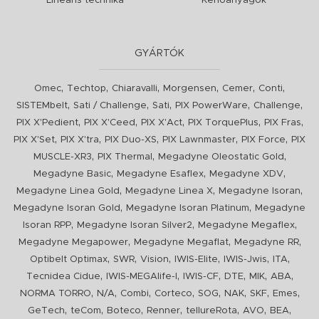
Lineáris technika
Kenőanyagok
GYÁRTÓK
,
,
,
,
,
,
Omec
Techtop
Chiaravalli
Morgensen
Cemer
Conti
,
,
,
,
,
SISTEMbelt
Sati / Challenge
Sati
PIX PowerWare
Challenge
,
,
,
,
,
PIX X'Pedient
PIX X'Ceed
PIX X'Act
PIX TorquePlus
PIX Fras
,
,
,
,
,
PIX X'Set
PIX X'tra
PIX Duo-XS
PIX Lawnmaster
PIX Force
PIX
,
,
,
MUSCLE-XR3
PIX Thermal
Megadyne Oleostatic Gold
,
,
,
Megadyne Basic
Megadyne Esaflex
Megadyne XDV
,
,
,
Megadyne Linea Gold
Megadyne Linea X
Megadyne Isoran
,
,
Megadyne Isoran Gold
Megadyne Isoran Platinum
Megadyne
,
,
,
Isoran RPP
Megadyne Isoran Silver2
Megadyne Megaflex
,
,
,
Megadyne Megapower
Megadyne Megaflat
Megadyne RR
,
,
,
,
,
,
Optibelt Optimax
SWR
Vision
IWIS-Elite
IWIS-Jwis
ITA
,
,
,
,
,
,
Tecnidea Cidue
IWIS-MEGAlife-I
IWIS-CF
DTE
MIK
ABA
,
,
,
,
,
,
,
,
NORMA TORRO
N/A
Combi
Corteco
SOG
NAK
SKF
Emes
,
,
,
,
,
,
,
GeTech
teCom
Boteco
Renner
tellureRota
AVO
BEA