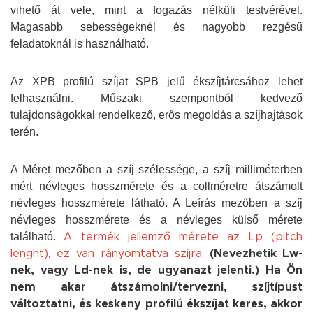
vihető át vele, mint a fogazás nélküli testvérével.
Magasabb sebességeknél és nagyobb rezgésű
feladatoknál is használható.
Az XPB profilú szíjat SPB jelű ékszíjtárcsához lehet
felhasználni. Műszaki szempontból kedvező
tulajdonságokkal rendelkező, erős megoldás a szíjhajtások
terén.
A Méret mezőben a szíj szélessége, a szíj milliméterben
mért névleges hosszmérete és a collméretre átszámolt
névleges hosszmérete látható. A Leírás mezőben a szíj
névleges hosszmérete és a névleges külső mérete
található.
A termék jellemző mérete az Lp (pitch
lenght), ez van rányomtatva szíjra.
(Nevezhetik Lw-
nek, vagy Ld-nek is, de ugyanazt jelenti.) Ha Ön
nem akar átszámolni/tervezni, szíjtípust
változtatni, és keskeny profilú ékszíjat keres, akkor