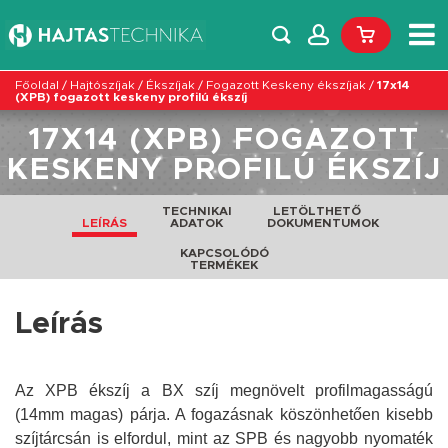
Főoldal
/
Hajtószíjak
/
Ékszíjak
/
Fogazott Keskeny ékszíjak
/
17x14
(XPB) fogazott keskeny profilú ékszíj
17X14 (XPB) FOGAZOTT
KESKENY PROFILÚ ÉKSZÍJ
TECHNIKAI
LETÖLTHETŐ
LEÍRÁS
ADATOK
DOKUMENTUMOK
KAPCSOLÓDÓ
TERMÉKEK
Leírás
Az XPB ékszíj a BX szíj megnövelt profilmagasságú
(14mm magas) párja. A fogazásnak köszönhetően kisebb
szíjtárcsán is elfordul, mint az SPB és nagyobb nyomaték