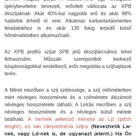
igénybevételre tervezett, erősített változata az XPB
ékszíjaknak. Akár 40%-kal nagyobb erő és akár 98%
hatásfok érhető el vele. Alkalmas karbantartásmentes
feladatokhoz is és akár 130 fokig terjedő külső
hőmérsékletben alkalmazható.
Az XPB profilú szíjat SPB jelű ékszíjtárcsához lehet
felhasználni. Műszaki szempontból kedvező
tulajdonságokkal rendelkező, erős megoldás a szíjhajtások
terén.
A Méret mezőben a szíj szélessége, a szíj milliméterben
mért névleges hosszmérete és a collméretre átszámolt
névleges hosszmérete látható. A Leírás mezőben a szíj
névleges hosszmérete és a névleges külső mérete
található.
A termék jellemző mérete az Lp (pitch
lenght), ez van rányomtatva szíjra.
(Nevezhetik Lw-
nek, vagy Ld-nek is, de ugyanazt jelenti.) Ha Ön