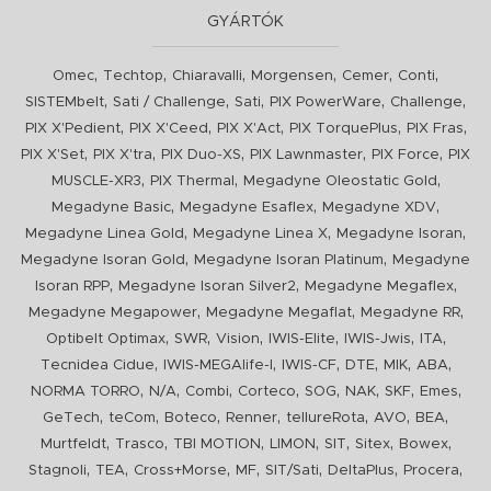
GYÁRTÓK
,
,
,
,
,
,
Omec
Techtop
Chiaravalli
Morgensen
Cemer
Conti
,
,
,
,
,
SISTEMbelt
Sati / Challenge
Sati
PIX PowerWare
Challenge
,
,
,
,
,
PIX X'Pedient
PIX X'Ceed
PIX X'Act
PIX TorquePlus
PIX Fras
,
,
,
,
,
PIX X'Set
PIX X'tra
PIX Duo-XS
PIX Lawnmaster
PIX Force
PIX
,
,
,
MUSCLE-XR3
PIX Thermal
Megadyne Oleostatic Gold
,
,
,
Megadyne Basic
Megadyne Esaflex
Megadyne XDV
,
,
,
Megadyne Linea Gold
Megadyne Linea X
Megadyne Isoran
,
,
Megadyne Isoran Gold
Megadyne Isoran Platinum
Megadyne
,
,
,
Isoran RPP
Megadyne Isoran Silver2
Megadyne Megaflex
,
,
,
Megadyne Megapower
Megadyne Megaflat
Megadyne RR
,
,
,
,
,
,
Optibelt Optimax
SWR
Vision
IWIS-Elite
IWIS-Jwis
ITA
,
,
,
,
,
,
Tecnidea Cidue
IWIS-MEGAlife-I
IWIS-CF
DTE
MIK
ABA
,
,
,
,
,
,
,
,
NORMA TORRO
N/A
Combi
Corteco
SOG
NAK
SKF
Emes
,
,
,
,
,
,
,
GeTech
teCom
Boteco
Renner
tellureRota
AVO
BEA
,
,
,
,
,
,
,
Murtfeldt
Trasco
TBI MOTION
LIMON
SIT
Sitex
Bowex
,
,
,
,
,
,
,
Stagnoli
TEA
Cross+Morse
MF
SIT/Sati
DeltaPlus
Procera