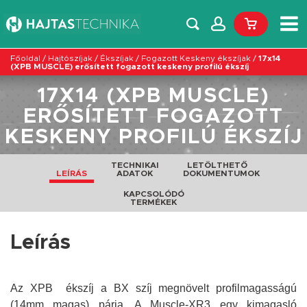
Főoldal
/
Hajtószíjak
/
Ékszíjak
/
Fogazott Keskeny ékszíjak
/
17x14
(XPB MUSCLE) erősített fogazott keskeny profilú ékszíj
17X14 (XPB MUSCLE)
ERŐSÍTETT FOGAZOTT
KESKENY PROFILÚ ÉKSZÍJ
TECHNIKAI
LETÖLTHETŐ
LEÍRÁS
ADATOK
DOKUMENTUMOK
KAPCSOLÓDÓ
TERMÉKEK
Leírás
Az XPB ékszíj a BX szíj megnövelt profilmagasságú
(14mm magas) párja. A Muscle-XR3 egy kimagasló