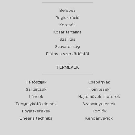
Belépés
Regisztráció
Keresés
Kosár tartalma
Szállítás
Szavatosság
Elállás a szerződéstől
TERMÉKEK
Hajtószíjak
Csapágyak
Szíjtárcsák
Tömítések
Láncok
Hajtóművek, motorok
Tengelykötő elemek
Szabványelemek
Fogaskerekek
Tömlők
Lineáris technika
Kenőanyagok