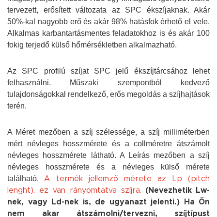
tervezett, erősített változata az SPC ékszíjaknak. Akár
50%-kal nagyobb erő és akár 98% hatásfok érhető el vele.
Alkalmas karbantartásmentes feladatokhoz is és akár 100
fokig terjedő külső hőmérsékletben alkalmazható.
Az SPC profilú szíjat SPC jelű ékszíjtárcsához lehet
felhasználni. Műszaki szempontból kedvező
tulajdonságokkal rendelkező, erős megoldás a szíjhajtások
terén.
A Méret mezőben a szíj szélessége, a szíj milliméterben
mért névleges hosszmérete és a collméretre átszámolt
névleges hosszmérete látható. A Leírás mezőben a szíj
névleges hosszmérete és a névleges külső mérete
található.
A termék jellemző mérete az Lp (pitch
lenght), ez van rányomtatva szíjra.
(Nevezhetik Lw-
nek, vagy Ld-nek is, de ugyanazt jelenti.) Ha Ön
nem akar átszámolni/tervezni, szíjtípust