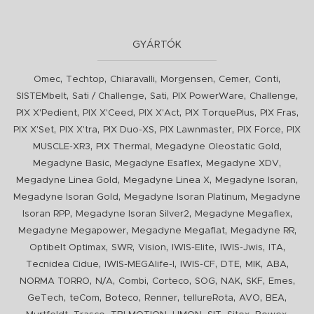
GYÁRTÓK
,
,
,
,
,
,
Omec
Techtop
Chiaravalli
Morgensen
Cemer
Conti
,
,
,
,
,
SISTEMbelt
Sati / Challenge
Sati
PIX PowerWare
Challenge
,
,
,
,
,
PIX X'Pedient
PIX X'Ceed
PIX X'Act
PIX TorquePlus
PIX Fras
,
,
,
,
,
PIX X'Set
PIX X'tra
PIX Duo-XS
PIX Lawnmaster
PIX Force
PIX
,
,
,
MUSCLE-XR3
PIX Thermal
Megadyne Oleostatic Gold
,
,
,
Megadyne Basic
Megadyne Esaflex
Megadyne XDV
,
,
,
Megadyne Linea Gold
Megadyne Linea X
Megadyne Isoran
,
,
Megadyne Isoran Gold
Megadyne Isoran Platinum
Megadyne
,
,
,
Isoran RPP
Megadyne Isoran Silver2
Megadyne Megaflex
,
,
,
Megadyne Megapower
Megadyne Megaflat
Megadyne RR
,
,
,
,
,
,
Optibelt Optimax
SWR
Vision
IWIS-Elite
IWIS-Jwis
ITA
,
,
,
,
,
,
Tecnidea Cidue
IWIS-MEGAlife-I
IWIS-CF
DTE
MIK
ABA
,
,
,
,
,
,
,
,
NORMA TORRO
N/A
Combi
Corteco
SOG
NAK
SKF
Emes
,
,
,
,
,
,
,
GeTech
teCom
Boteco
Renner
tellureRota
AVO
BEA