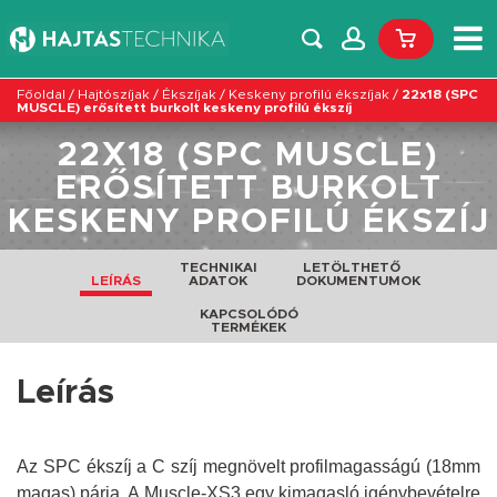
Főoldal
/
Hajtószíjak
/
Ékszíjak
/
Keskeny profilú ékszíjak
/
22x18 (SPC
MUSCLE) erősített burkolt keskeny profilú ékszíj
22X18 (SPC MUSCLE)
ERŐSÍTETT BURKOLT
KESKENY PROFILÚ ÉKSZÍJ
TECHNIKAI
LETÖLTHETŐ
LEÍRÁS
ADATOK
DOKUMENTUMOK
KAPCSOLÓDÓ
TERMÉKEK
Leírás
Az SPC ékszíj a C szíj megnövelt profilmagasságú (18mm
magas) párja. A Muscle-XS3 egy kimagasló igénybevételre