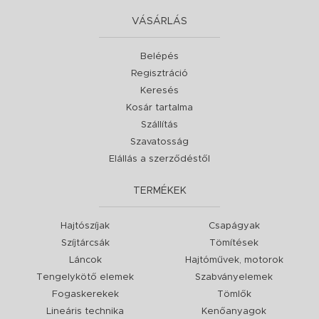
VÁSÁRLÁS
Belépés
Regisztráció
Keresés
Kosár tartalma
Szállítás
Szavatosság
Elállás a szerződéstől
TERMÉKEK
Hajtószíjak
Csapágyak
Szíjtárcsák
Tömítések
Láncok
Hajtóművek, motorok
Tengelykötő elemek
Szabványelemek
Fogaskerekek
Tömlők
Lineáris technika
Kenőanyagok