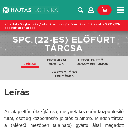
Főoldal
/
Szíjtárcsák
/
Ékszíjtárcsák
/
Előfúrt ékszíjtárcsák
/
SPC (22-
es) előfúrt tárcsa
SPC (22-ES) ELŐFÚRT
TÁRCSA
TECHNIKAI
LETÖLTHETŐ
LEÍRÁS
ADATOK
DOKUMENTUMOK
KAPCSOLÓDÓ
TERMÉKEK
Leírás
Az alapfelfúrt ékszíjtárcsa, melynek közepén központosító
furat, esetleg központosító jelölés található. Minden tárcsa
a (Méret3 mezőben található) gyártó által megadott