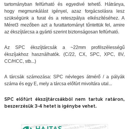
tartományban felfúrható és egyedivé tehető. Hátránya,
hogy megmunkálást igényel, azaz forgácsolásra lesz
szükségünk a furat és a reteszpálya elkészítéséhez. A
Méret3 mezőben azt a furattartományt tűntettük fel, amire
az ékszíjtárcsa a gyártó szerint biztonságosan felfúrható.
Az SPC ékszíjtárcsák a ~22mm profilszélességű
ékszíjakhoz használhatók. (C/22, CX, SPC, XPC, 8V,
CC/HCC, stb...)
A tárcsák számozása: SPC névleges átmérő / a pályák
száma és egy E, mely a tárcsa előfúrt mivoltára utal...
SPC előfúrt ékszíjtárcsákból nem tartuk ratáron,
beszerzésük 3-4 hetet is igénybe vehet.