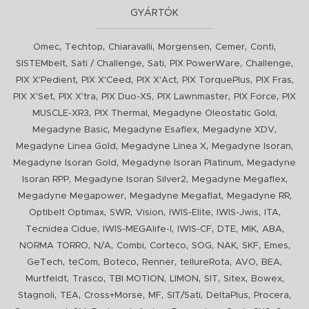
GYÁRTÓK
,
,
,
,
,
,
Omec
Techtop
Chiaravalli
Morgensen
Cemer
Conti
,
,
,
,
,
SISTEMbelt
Sati / Challenge
Sati
PIX PowerWare
Challenge
,
,
,
,
,
PIX X'Pedient
PIX X'Ceed
PIX X'Act
PIX TorquePlus
PIX Fras
,
,
,
,
,
PIX X'Set
PIX X'tra
PIX Duo-XS
PIX Lawnmaster
PIX Force
PIX
,
,
,
MUSCLE-XR3
PIX Thermal
Megadyne Oleostatic Gold
,
,
,
Megadyne Basic
Megadyne Esaflex
Megadyne XDV
,
,
,
Megadyne Linea Gold
Megadyne Linea X
Megadyne Isoran
,
,
Megadyne Isoran Gold
Megadyne Isoran Platinum
Megadyne
,
,
,
Isoran RPP
Megadyne Isoran Silver2
Megadyne Megaflex
,
,
,
Megadyne Megapower
Megadyne Megaflat
Megadyne RR
,
,
,
,
,
,
Optibelt Optimax
SWR
Vision
IWIS-Elite
IWIS-Jwis
ITA
,
,
,
,
,
,
Tecnidea Cidue
IWIS-MEGAlife-I
IWIS-CF
DTE
MIK
ABA
,
,
,
,
,
,
,
,
NORMA TORRO
N/A
Combi
Corteco
SOG
NAK
SKF
Emes
,
,
,
,
,
,
,
GeTech
teCom
Boteco
Renner
tellureRota
AVO
BEA
,
,
,
,
,
,
,
Murtfeldt
Trasco
TBI MOTION
LIMON
SIT
Sitex
Bowex
,
,
,
,
,
,
,
Stagnoli
TEA
Cross+Morse
MF
SIT/Sati
DeltaPlus
Procera