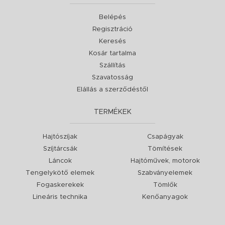
Belépés
Regisztráció
Keresés
Kosár tartalma
Szállítás
Szavatosság
Elállás a szerződéstől
TERMÉKEK
Hajtószíjak
Csapágyak
Szíjtárcsák
Tömítések
Láncok
Hajtóművek, motorok
Tengelykötő elemek
Szabványelemek
Fogaskerekek
Tömlők
Lineáris technika
Kenőanyagok