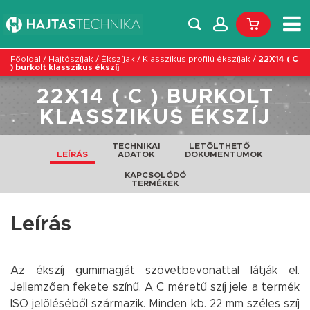
Főoldal
/
Hajtószíjak
/
Ékszíjak
/
Klasszikus profilú ékszíjak
/
22X14 ( C
) burkolt klasszikus ékszíj
22X14 ( C ) BURKOLT
KLASSZIKUS ÉKSZÍJ
TECHNIKAI
LETÖLTHETŐ
LEÍRÁS
ADATOK
DOKUMENTUMOK
KAPCSOLÓDÓ
TERMÉKEK
Leírás
Az ékszíj gumimagját szövetbevonattal látják el.
Jellemzően fekete színű. A C méretű szíj jele a termék
ISO jelöléséből származik. Minden kb. 22 mm széles szíj