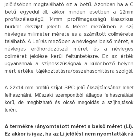
jelölésében megtalálható ez a betű. Azonban ha a C
betű egyedül áll, akkor minden esetben a 22mm
profilszélességű, 14mm profilmagasságú klasszikus
burkolt ékszíjat jelenti.
A Méret mezőkben a szíj
névleges milliméter mérete és a számított collmérete
található. A Leírás mezőben a névleges belső méret, a
névleges erőhordozószál méret és a névleges
collméret jelölése kerül feltüntetésre. Ez az érték
ugyanannak a szíjhosszúságnak a különböző helyen
mért értéke, tájékoztatásra/összehasonlításra szolgál.
A 22x14 mm profilú szíjat SPC jelű ékszíjtárcsához lehet
felhasználni. Műszaki szempontból átlagos felhasználási
körű, de megbízható és olcsó megoldás a szíjhajtások
terén.
A termékre rányomtatott méret a belső méret (Li).
Ez akkor is igaz, ha az Li jelölést nem nyomtatták rá