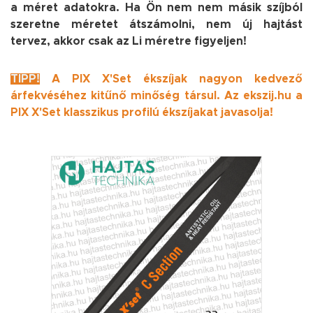
a méret adatokra.
Ha Ön nem nem másik szíjból
szeretne méretet átszámolni, nem új hajtást
tervez, akkor csak az Li méretre figyeljen!
TIPP!
A PIX X'Set ékszíjak nagyon kedvező
árfekvéséhez kitűnő minőség társul. Az ekszij.hu a
PIX X'Set klasszikus profilú ékszíjakat javasolja!