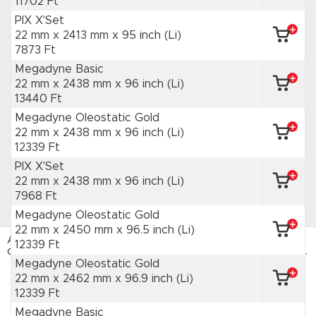
11702 Ft
PIX X'Set
22 mm x 2413 mm
x 95 inch
(Li)
7873 Ft
Megadyne Basic
22 mm x 2438 mm
x 96 inch
(Li)
13440 Ft
Megadyne Oleostatic Gold
22 mm x 2438 mm
x 96 inch
(Li)
12339 Ft
PIX X'Set
22 mm x 2438 mm
x 96 inch
(Li)
7968 Ft
Megadyne Oleostatic Gold
22 mm x 2450 mm
x 96.5 inch
(Li)
Az HAJTÁSTECHNIKA webáruház sütiket használ. Az
12339 Ft
oldal böngészésével hozzájárulsz a sütik használatához.
Adatvédelmi tájékoztató
Megadyne Oleostatic Gold
22 mm x 2462 mm
x 96.9 inch
(Li)
ELFOGADOM
12339 Ft
Megadyne Basic