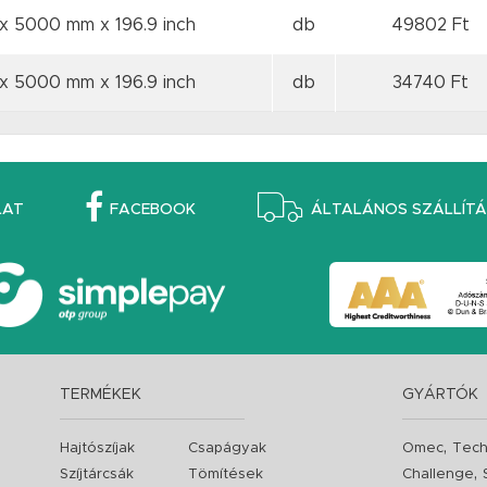
 x 5000 mm
x 196.9 inch
db
49802 Ft
 x 5000 mm
x 196.9 inch
db
34740 Ft
LAT
FACEBOOK
ÁLTALÁNOS SZÁLLÍTÁS
TERMÉKEK
GYÁRTÓK
,
Hajtószíjak
Csapágyak
Omec
Tech
,
Szíjtárcsák
Tömítések
Challenge