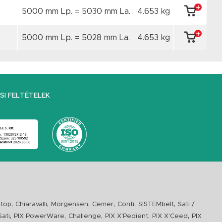
5000 mm Lp. = 5030 mm La.
4.653 kg
5000 mm Lp. = 5028 mm La.
4.653 kg
I FELTÉTELEK
,
,
,
,
,
,
top
Chiaravalli
Morgensen
Cemer
Conti
SISTEMbelt
Sati /
,
,
,
,
,
Sati
PIX PowerWare
Challenge
PIX X'Pedient
PIX X'Ceed
PIX