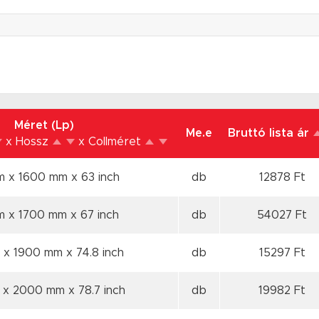
Méret (Lp)
Me.e
Bruttó lista ár
x Hossz
x Collméret
m x 1600 mm
x 63 inch
db
12878 Ft
m x 1700 mm
x 67 inch
db
54027 Ft
 x 1900 mm
x 74.8 inch
db
15297 Ft
 x 2000 mm
x 78.7 inch
db
19982 Ft