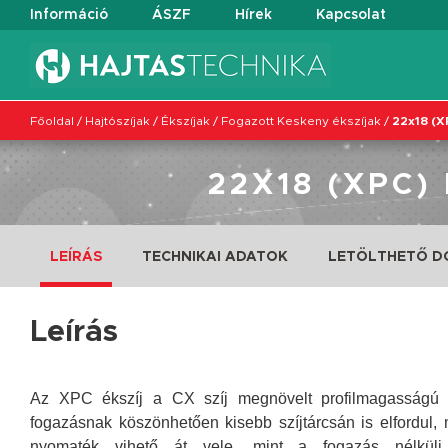
Információ
ÁSZF
Hírek
Kapcsolat
Főoldal
/
Hajtószíjak
/
Ékszíjak
/
Fogazott Keskeny ékszíjak
/
22x18 (X
22X18 (XPC)
LEÍRÁS
TECHNIKAI ADATOK
LETÖLTHETŐ 
Leírás
Az XPC ékszíj a CX szíj megnövelt profilmagasságú
fogazásnak köszönhetően kisebb szíjtárcsán is elfordul
nyomaték vihető át vele, mint a fogazás nélküli 