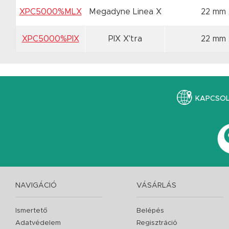
XPC5000%MLX
Megadyne Linea X
22 mm
XPC5000%PIX
PIX X'tra
22 mm
KAPCSO
NAVIGÁCIÓ
VÁSÁRLÁS
Ismertető
Belépés
Adatvédelem
Regisztráció