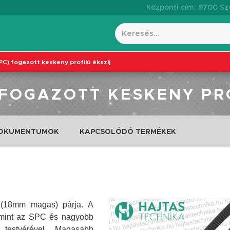
Központi cím: 9700 Szo
PC) fogazott keskeny profilú ékszíj
 FOGAZOTT KESKENY PR
DOKUMENTUMOK
KAPCSOLÓDÓ TERMÉKEK
 (18mm magas) párja. A
, mint az SPC és nagyobb
testvérével. Magasabb