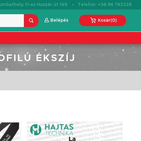
·
mbathely, 11-es Huszár út 149.
Telefon: +36 94 783326
Belépés
Kosár
(
0
)
OFILÚ ÉKSZÍJ