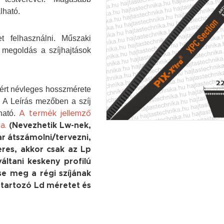
lható.
t felhasználni. Műszaki
 megoldás a szíjhajtások
mért névleges hosszmérete
. A Leírás mezőben a szíj
ható.
A termék jellemző
a.
(Nevezhetik Lw-nek,
ar átszámolni/tervezni,
keres, akkor csak az Lp
váltani keskeny profilú
sse meg a régi szíjának
z tartozó Ld méretet és