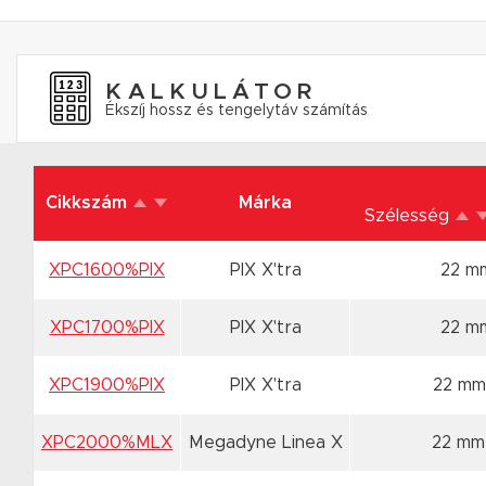
KALKULÁTOR
Ékszíj hossz és tengelytáv számítás
Cikkszám
Márka
Szélesség
XPC1600%PIX
PIX X'tra
22 m
XPC1700%PIX
PIX X'tra
22 m
XPC1900%PIX
PIX X'tra
22 mm
XPC2000%MLX
Megadyne Linea X
22 mm