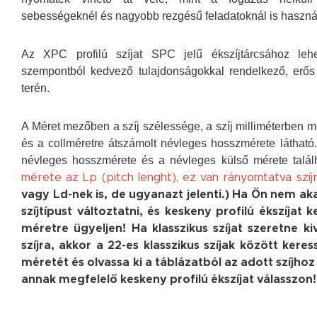
sebességeknél és nagyobb rezgésű feladatoknál is haszná
Az XPC profilú szíjat SPC jelű ékszíjtárcsához lehe
szempontból kedvező tulajdonságokkal rendelkező, erős
terén.
A Méret mezőben a szíj szélessége, a szíj milliméterben 
és a collméretre átszámolt névleges hosszmérete látható
névleges hosszmérete és a névleges külső mérete talál
mérete az Lp (pitch lenght), ez van rányomtatva szíjr
vagy Ld-nek is, de ugyanazt jelenti.) Ha Ön nem ak
szíjtípust változtatni, és keskeny profilú ékszíjat 
méretre ügyeljen! Ha klasszikus szíjat szeretne ki
szíjra, akkor a 22-es klasszikus szíjak között kere
méretét és olvassa ki a táblázatból az adott szíjho
annak megfelelő keskeny profilú ékszíjat válasszon!