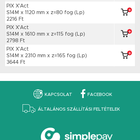
PIX X'Act
S14M x 1120 mm
x z=80 fog
(Lp)
2216 Ft
PIX X'Act
S14M x 1610 mm
x z=115 fog
(Lp)
2798 Ft
PIX X'Act
S14M x 2310 mm
x z=165 fog
(Lp)
3644 Ft
KAPCSOLAT
FACEBOOK
ÁLTALÁNOS SZÁLLÍTÁSI FELTÉTELEK