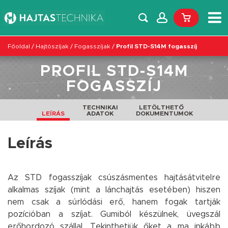
Főoldal
/
Hajtószíjak
/
Fogasszíjak
/
Profil STD-S14M fogasszíj
PROFIL STD-S14M
FOGASSZÍJ
TECHNIKAI
LETÖLTHETŐ
LEÍRÁS
ADATOK
DOKUMENTUMOK
Leírás
Az STD fogasszíjak csúszásmentes hajtásátvitelre
alkalmas szíjak (mint a lánchajtás esetében) hiszen
nem csak a súrlódási erő, hanem fogak tartják
pozícióban a szíjat. Gumiból készülnek, üvegszál
erőhordozó szállal. Tekinthetjük őket a ma inkább