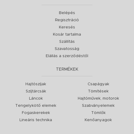
Belépés
Regisztráció
Keresés
Kosár tartalma
Szállítás
Szavatosság
Elállás a szerződéstől
TERMÉKEK
Hajtószíjak
Csapágyak
Szíjtárcsák
Tömítések
Láncok
Hajtóművek, motorok
Tengelykötő elemek
Szabványelemek
Fogaskerekek
Tömlők
Lineáris technika
Kenőanyagok