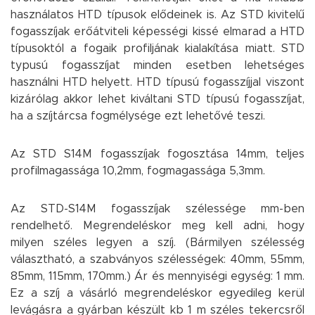
használatos HTD típusok elődeinek is. Az STD kivitelű
fogasszíjak erőátviteli képességi kissé elmarad a HTD
típusoktól a fogaik profiljának kialakítása miatt. STD
typusú fogasszíjat minden esetben lehetséges
használni HTD helyett. HTD típusú fogasszíjjal viszont
kizárólag akkor lehet kiváltani STD típusú fogasszíjat,
ha a szíjtárcsa fogmélysége ezt lehetővé teszi.
Az STD S14M fogasszíjak fogosztása 14mm, teljes
profilmagassága 10,2mm, fogmagassága 5,3mm.
Az STD-S14M fogasszíjak szélessége mm-ben
rendelhető. Megrendeléskor meg kell adni, hogy
milyen széles legyen a szíj. (Bármilyen szélesség
választható, a szabványos szélességek: 40mm, 55mm,
85mm, 115mm, 170mm.) Ár és mennyiségi egység: 1 mm.
Ez a szíj a vásárló megrendeléskor egyedileg kerül
levágásra a gyárban készült kb 1 m széles tekercsről