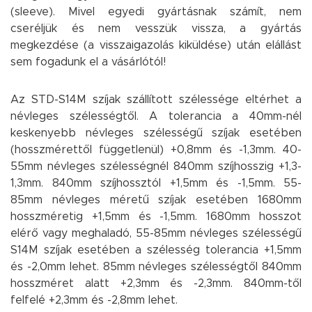
(sleeve). Mivel egyedi gyártásnak számít, nem
cseréljük és nem vesszük vissza, a gyártás
megkezdése (a visszaigazolás kiküldése) után elállást
sem fogadunk el a vásárlótól!
Az STD-S14M szíjak szállított szélessége eltérhet a
névleges szélességtől. A tolerancia a 40mm-nél
keskenyebb névleges szélességű szíjak esetében
(hosszmérettől függetlenül) +0,8mm és -1,3mm. 40-
55mm névleges szélességnél 840mm szíjhosszig +1,3-
1,3mm. 840mm szíjhossztól +1,5mm és -1,5mm. 55-
85mm névleges méretű szíjak esetében 1680mm
hosszméretig +1,5mm és -1,5mm. 1680mm hosszot
elérő vagy meghaladó, 55-85mm névleges szélességű
S14M szíjak esetében a szélesség tolerancia +1,5mm
és -2,0mm lehet. 85mm névleges szélességtől 840mm
hosszméret alatt +2,3mm és -2,3mm. 840mm-től
felfelé +2,3mm és -2,8mm lehet.