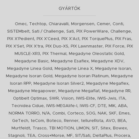
GYÁRTÓK
,
,
,
,
,
,
Omec
Techtop
Chiaravalli
Morgensen
Cemer
Conti
,
,
,
,
,
SISTEMbelt
Sati / Challenge
Sati
PIX PowerWare
Challenge
,
,
,
,
,
PIX X'Pedient
PIX X'Ceed
PIX X'Act
PIX TorquePlus
PIX Fras
,
,
,
,
,
PIX X'Set
PIX X'tra
PIX Duo-XS
PIX Lawnmaster
PIX Force
PIX
,
,
,
MUSCLE-XR3
PIX Thermal
Megadyne Oleostatic Gold
,
,
,
Megadyne Basic
Megadyne Esaflex
Megadyne XDV
,
,
,
Megadyne Linea Gold
Megadyne Linea X
Megadyne Isoran
,
,
Megadyne Isoran Gold
Megadyne Isoran Platinum
Megadyne
,
,
,
Isoran RPP
Megadyne Isoran Silver2
Megadyne Megaflex
,
,
,
Megadyne Megapower
Megadyne Megaflat
Megadyne RR
,
,
,
,
,
,
Optibelt Optimax
SWR
Vision
IWIS-Elite
IWIS-Jwis
ITA
,
,
,
,
,
,
Tecnidea Cidue
IWIS-MEGAlife-I
IWIS-CF
DTE
MIK
ABA
,
,
,
,
,
,
,
,
NORMA TORRO
N/A
Combi
Corteco
SOG
NAK
SKF
Emes
,
,
,
,
,
,
,
GeTech
teCom
Boteco
Renner
tellureRota
AVO
BEA
,
,
,
,
,
,
,
Murtfeldt
Trasco
TBI MOTION
LIMON
SIT
Sitex
Bowex
,
,
,
,
,
,
,
Stagnoli
TEA
Cross+Morse
MF
SIT/Sati
DeltaPlus
Procera