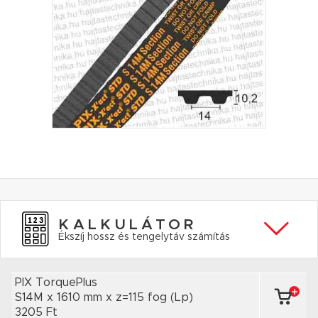
KALKULÁTOR
Ékszíj hossz és tengelytáv számítás
PIX TorquePlus
S14M x 1610 mm
x z=115 fog
(Lp)
3205 Ft