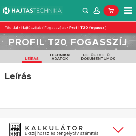
Főoldal
/
Hajtószíjak
/
Fogasszíjak
/
Profil T20 fogasszíj
PROFIL T20 FOGASSZÍJ
TECHNIKAI
LETÖLTHETŐ
LEÍRÁS
ADATOK
DOKUMENTUMOK
Leírás
KALKULÁTOR
Ékszíj hossz és tengelytáv számítás