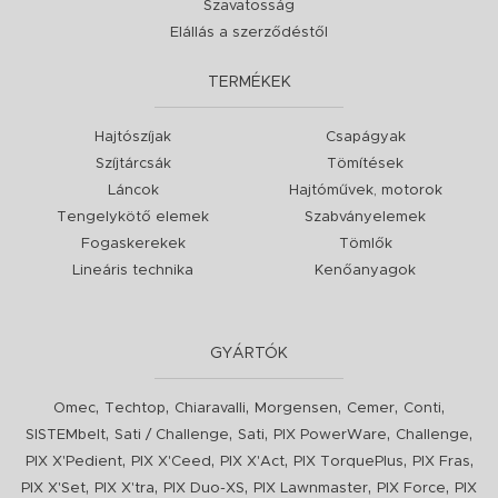
Szavatosság
Elállás a szerződéstől
TERMÉKEK
Hajtószíjak
Csapágyak
Szíjtárcsák
Tömítések
Láncok
Hajtóművek, motorok
Tengelykötő elemek
Szabványelemek
Fogaskerekek
Tömlők
Lineáris technika
Kenőanyagok
GYÁRTÓK
,
,
,
,
,
,
Omec
Techtop
Chiaravalli
Morgensen
Cemer
Conti
,
,
,
,
,
SISTEMbelt
Sati / Challenge
Sati
PIX PowerWare
Challenge
,
,
,
,
,
PIX X'Pedient
PIX X'Ceed
PIX X'Act
PIX TorquePlus
PIX Fras
,
,
,
,
,
PIX X'Set
PIX X'tra
PIX Duo-XS
PIX Lawnmaster
PIX Force
PIX