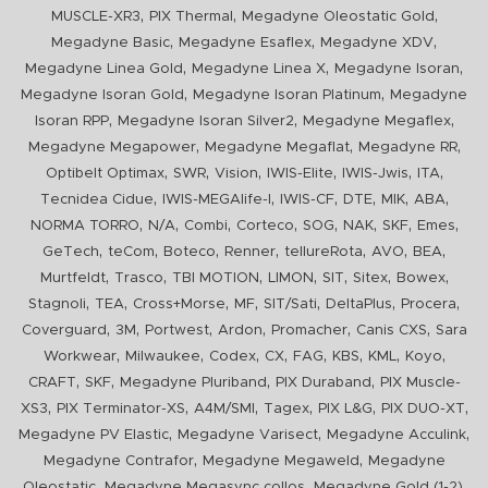
,
,
,
MUSCLE-XR3
PIX Thermal
Megadyne Oleostatic Gold
,
,
,
Megadyne Basic
Megadyne Esaflex
Megadyne XDV
,
,
,
Megadyne Linea Gold
Megadyne Linea X
Megadyne Isoran
,
,
Megadyne Isoran Gold
Megadyne Isoran Platinum
Megadyne
,
,
,
Isoran RPP
Megadyne Isoran Silver2
Megadyne Megaflex
,
,
,
Megadyne Megapower
Megadyne Megaflat
Megadyne RR
,
,
,
,
,
,
Optibelt Optimax
SWR
Vision
IWIS-Elite
IWIS-Jwis
ITA
,
,
,
,
,
,
Tecnidea Cidue
IWIS-MEGAlife-I
IWIS-CF
DTE
MIK
ABA
,
,
,
,
,
,
,
,
NORMA TORRO
N/A
Combi
Corteco
SOG
NAK
SKF
Emes
,
,
,
,
,
,
,
GeTech
teCom
Boteco
Renner
tellureRota
AVO
BEA
,
,
,
,
,
,
,
Murtfeldt
Trasco
TBI MOTION
LIMON
SIT
Sitex
Bowex
,
,
,
,
,
,
,
Stagnoli
TEA
Cross+Morse
MF
SIT/Sati
DeltaPlus
Procera
,
,
,
,
,
,
Coverguard
3M
Portwest
Ardon
Promacher
Canis CXS
Sara
,
,
,
,
,
,
,
,
Workwear
Milwaukee
Codex
CX
FAG
KBS
KML
Koyo
,
,
,
,
CRAFT
SKF
Megadyne Pluriband
PIX Duraband
PIX Muscle-
,
,
,
,
,
,
XS3
PIX Terminator-XS
A4M/SMI
Tagex
PIX L&G
PIX DUO-XT
,
,
,
Megadyne PV Elastic
Megadyne Varisect
Megadyne Acculink
,
,
Megadyne Contrafor
Megadyne Megaweld
Megadyne
,
,
,
Oleostatic
Megadyne Megasync collos
Megadyne Gold (1-2)