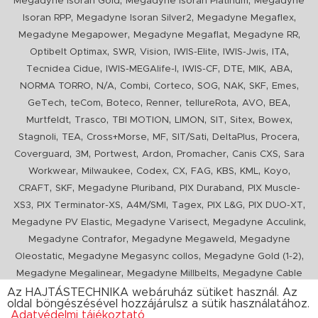
,
,
Megadyne Isoran Gold
Megadyne Isoran Platinum
Megadyne
,
,
,
Isoran RPP
Megadyne Isoran Silver2
Megadyne Megaflex
,
,
,
Megadyne Megapower
Megadyne Megaflat
Megadyne RR
,
,
,
,
,
,
Optibelt Optimax
SWR
Vision
IWIS-Elite
IWIS-Jwis
ITA
,
,
,
,
,
,
Tecnidea Cidue
IWIS-MEGAlife-I
IWIS-CF
DTE
MIK
ABA
,
,
,
,
,
,
,
,
NORMA TORRO
N/A
Combi
Corteco
SOG
NAK
SKF
Emes
,
,
,
,
,
,
,
GeTech
teCom
Boteco
Renner
tellureRota
AVO
BEA
,
,
,
,
,
,
,
Murtfeldt
Trasco
TBI MOTION
LIMON
SIT
Sitex
Bowex
,
,
,
,
,
,
,
Stagnoli
TEA
Cross+Morse
MF
SIT/Sati
DeltaPlus
Procera
,
,
,
,
,
,
Coverguard
3M
Portwest
Ardon
Promacher
Canis CXS
Sara
,
,
,
,
,
,
,
,
Workwear
Milwaukee
Codex
CX
FAG
KBS
KML
Koyo
,
,
,
,
CRAFT
SKF
Megadyne Pluriband
PIX Duraband
PIX Muscle-
,
,
,
,
,
,
XS3
PIX Terminator-XS
A4M/SMI
Tagex
PIX L&G
PIX DUO-XT
,
,
,
Megadyne PV Elastic
Megadyne Varisect
Megadyne Acculink
,
,
Megadyne Contrafor
Megadyne Megaweld
Megadyne
,
,
,
Oleostatic
Megadyne Megasync collos
Megadyne Gold (1-2)
,
,
Megadyne Megalinear
Megadyne Millbelts
Megadyne Cable
,
,
,
,
,
Pull
PIX X'Ceed
Megadyne Pull Down
Optibelt VB
Mitsuboshi
Az HAJTÁSTECHNIKA webáruház sütiket használ. Az
oldal böngészésével hozzájárulsz a sütik használatához.
,
,
,
ConCar
Megadyne Megarib
PIX HARVESTER
Urgent
Adatvédelmi tájékoztató