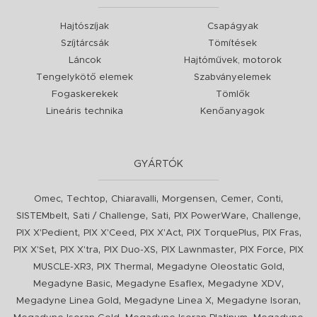
Hajtószíjak
Csapágyak
Szíjtárcsák
Tömítések
Láncok
Hajtóművek, motorok
Tengelykötő elemek
Szabványelemek
Fogaskerekek
Tömlők
Lineáris technika
Kenőanyagok
GYÁRTÓK
,
,
,
,
,
,
Omec
Techtop
Chiaravalli
Morgensen
Cemer
Conti
,
,
,
,
,
SISTEMbelt
Sati / Challenge
Sati
PIX PowerWare
Challenge
,
,
,
,
,
PIX X'Pedient
PIX X'Ceed
PIX X'Act
PIX TorquePlus
PIX Fras
,
,
,
,
,
PIX X'Set
PIX X'tra
PIX Duo-XS
PIX Lawnmaster
PIX Force
PIX
,
,
,
MUSCLE-XR3
PIX Thermal
Megadyne Oleostatic Gold
,
,
,
Megadyne Basic
Megadyne Esaflex
Megadyne XDV
,
,
,
Megadyne Linea Gold
Megadyne Linea X
Megadyne Isoran