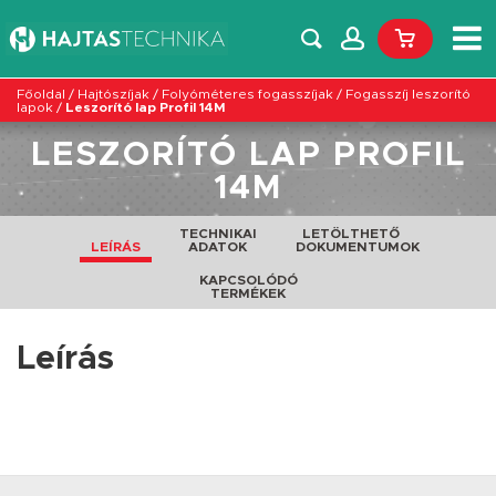
Főoldal
/
Hajtószíjak
/
Folyóméteres fogasszíjak
/
Fogasszíj leszorító
lapok
/
Leszorító lap Profil 14M
LESZORÍTÓ LAP PROFIL
14M
TECHNIKAI
LETÖLTHETŐ
LEÍRÁS
ADATOK
DOKUMENTUMOK
KAPCSOLÓDÓ
TERMÉKEK
Leírás