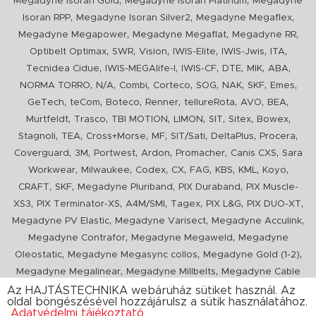
,
,
Megadyne Isoran Gold
Megadyne Isoran Platinum
Megadyne
,
,
,
Isoran RPP
Megadyne Isoran Silver2
Megadyne Megaflex
,
,
,
Megadyne Megapower
Megadyne Megaflat
Megadyne RR
,
,
,
,
,
,
Optibelt Optimax
SWR
Vision
IWIS-Elite
IWIS-Jwis
ITA
,
,
,
,
,
,
Tecnidea Cidue
IWIS-MEGAlife-I
IWIS-CF
DTE
MIK
ABA
,
,
,
,
,
,
,
,
NORMA TORRO
N/A
Combi
Corteco
SOG
NAK
SKF
Emes
,
,
,
,
,
,
,
GeTech
teCom
Boteco
Renner
tellureRota
AVO
BEA
,
,
,
,
,
,
,
Murtfeldt
Trasco
TBI MOTION
LIMON
SIT
Sitex
Bowex
,
,
,
,
,
,
,
Stagnoli
TEA
Cross+Morse
MF
SIT/Sati
DeltaPlus
Procera
,
,
,
,
,
,
Coverguard
3M
Portwest
Ardon
Promacher
Canis CXS
Sara
,
,
,
,
,
,
,
,
Workwear
Milwaukee
Codex
CX
FAG
KBS
KML
Koyo
,
,
,
,
CRAFT
SKF
Megadyne Pluriband
PIX Duraband
PIX Muscle-
,
,
,
,
,
,
XS3
PIX Terminator-XS
A4M/SMI
Tagex
PIX L&G
PIX DUO-XT
,
,
,
Megadyne PV Elastic
Megadyne Varisect
Megadyne Acculink
,
,
Megadyne Contrafor
Megadyne Megaweld
Megadyne
,
,
,
Oleostatic
Megadyne Megasync collos
Megadyne Gold (1-2)
,
,
Megadyne Megalinear
Megadyne Millbelts
Megadyne Cable
,
,
,
,
,
Pull
PIX X'Ceed
Megadyne Pull Down
Optibelt VB
Mitsuboshi
Az HAJTÁSTECHNIKA webáruház sütiket használ. Az
oldal böngészésével hozzájárulsz a sütik használatához.
,
,
,
ConCar
Megadyne Megarib
PIX HARVESTER
Urgent
Adatvédelmi tájékoztató