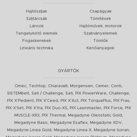
Hajtószíjak
Csapágyak
Szíjtárcsák
Tömítések
Láncok
Hajtóművek, motorok
Tengelykötő elemek
Szabványelemek
Fogaskerekek
Tömlők
Lineáris technika
Kenőanyagok
GYÁRTÓK
,
,
,
,
,
,
Omec
Techtop
Chiaravalli
Morgensen
Cemer
Conti
,
,
,
,
,
SISTEMbelt
Sati / Challenge
Sati
PIX PowerWare
Challenge
,
,
,
,
,
PIX X'Pedient
PIX X'Ceed
PIX X'Act
PIX TorquePlus
PIX Fras
,
,
,
,
,
PIX X'Set
PIX X'tra
PIX Duo-XS
PIX Lawnmaster
PIX Force
PIX
,
,
,
MUSCLE-XR3
PIX Thermal
Megadyne Oleostatic Gold
,
,
,
Megadyne Basic
Megadyne Esaflex
Megadyne XDV
,
,
,
Megadyne Linea Gold
Megadyne Linea X
Megadyne Isoran