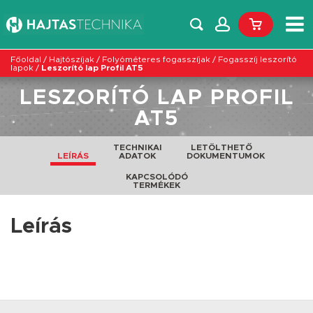
Főoldal
/
Hajtószíjak
/
Folyóméteres fogasszíjak
/
Fogasszíj leszorító
lapok
/
Leszorító lap Profil AT5
LESZORÍTÓ LAP PROFIL
AT5
TECHNIKAI
LETÖLTHETŐ
LEÍRÁS
ADATOK
DOKUMENTUMOK
KAPCSOLÓDÓ
TERMÉKEK
Leírás