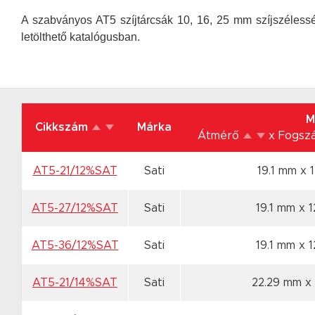
A szabványos AT5 szíjtárcsák 10, 16, 25 mm szíjszélessé
letölthető katalógusban.
M
Cikkszám
Márka
Átmérő
x Fogs
AT5-21/12%SAT
Sati
19.1 mm x 
AT5-27/12%SAT
Sati
19.1 mm x 
AT5-36/12%SAT
Sati
19.1 mm x 
AT5-21/14%SAT
Sati
22.29 mm x