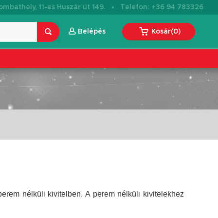
·
mbathely, 11-es Huszár út 149.
Telefon: +36 94 783326
Belépés
Kosár
(
0
)
rem nélküli kivitelben. A perem nélküli kivitelekhez