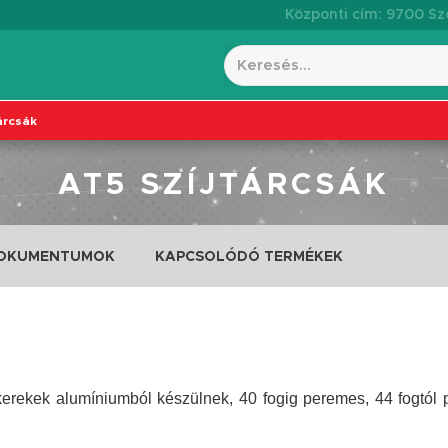
Központi cím: 9700 Szo
árcsák
AT5 SZÍJTÁRCSÁK
DOKUMENTUMOK
KAPCSOLÓDÓ TERMÉKEK
erekek alumíniumból készülnek, 40 fogig peremes, 44 fogtól pe