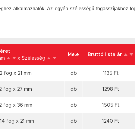
ghez alkalmazhatók. Az egyéb szélességű fogasszíjakhoz foga
éret
Me.e
Bruttó lista ár
zám
x Szélesség
12 fog
x 21 mm
db
1135 Ft
12 fog
x 27 mm
db
1298 Ft
12 fog
x 36 mm
db
1505 Ft
 14 fog
x 21 mm
db
1240 Ft