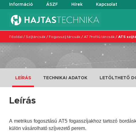
Információ
ÁSZF
Hírek
Kapcsolat
Főoldal
/
Szíjtárcsák
/
Fogasszíj tárcsák
/
AT Profilú tárcsák
/
AT5 szíjt
LEÍRÁS
TECHNIKAI ADATOK
LETÖLTHETŐ 
Leírás
A metrikus fogosztású AT5 fogasszíjakhoz tartozó bordásk
külön vásárolható szíjvezető perem.