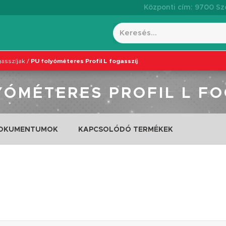
Központi cím: 9700 Szo
asszíjak
/
PU folyóméteres Profil L fogasszíj
YÓMÉTERES PROFIL L FO
DOKUMENTUMOK
KAPCSOLÓDÓ TERMÉKEK