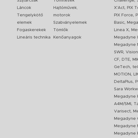
,
Szíjtárcsák
Tömítések
Challenge
,
Láncok
Hajtóművek,
X'Act
PIX T
,
Tengelykötő
motorok
PIX Force
P
,
elemek
Szabványelemek
Basic
Mega
,
Fogaskerekek
Tömlők
Linea X
Me
Lineáris technika
Kenőanyagok
Megadyne I
Megadyne 
,
SWR
Visio
,
,
CF
DTE
MI
,
GeTech
te
,
MOTION
L
,
DeltaPlus
P
Sara Workw
Megadyne P
,
A4M/SMI
T
,
Varisect
Me
Megadyne O
Megadyne 
Megadyne P