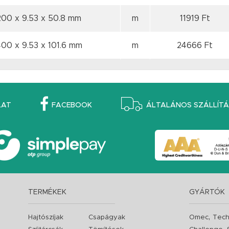
200 x 9.53
x 50.8 mm
m
11919 Ft
400 x 9.53
x 101.6 mm
m
24666 Ft
LAT
FACEBOOK
ÁLTALÁNOS SZÁLLÍTÁS
TERMÉKEK
GYÁRTÓK
,
Hajtószíjak
Csapágyak
Omec
Tech