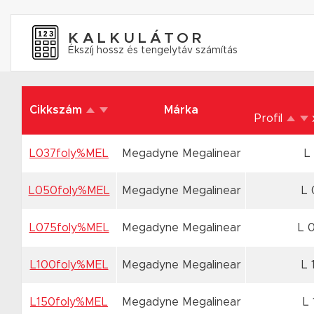
KALKULÁTOR
Ékszíj hossz és tengelytáv számítás
Cikkszám
Márka
Profil
L037foly%MEL
Megadyne Megalinear
L
L050foly%MEL
Megadyne Megalinear
L 
L075foly%MEL
Megadyne Megalinear
L 
L100foly%MEL
Megadyne Megalinear
L 
L150foly%MEL
Megadyne Megalinear
L