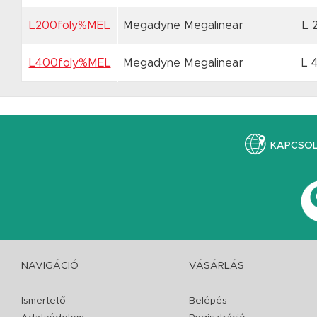
L200foly%MEL
Megadyne Megalinear
L 
L400foly%MEL
Megadyne Megalinear
L 
KAPCSO
NAVIGÁCIÓ
VÁSÁRLÁS
Ismertető
Belépés