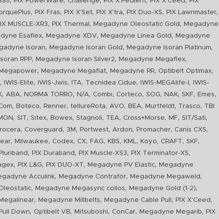
,
,
,
,
,
Sati
PIX PowerWare
Challenge
PIX X'Pedient
PIX X'Ceed
PIX
,
,
,
,
,
,
orquePlus
PIX Fras
PIX X'Set
PIX X'tra
PIX Duo-XS
PIX Lawnmaster
,
,
,
IX MUSCLE-XR3
PIX Thermal
Megadyne Oleostatic Gold
Megadyne
,
,
,
dyne Esaflex
Megadyne XDV
Megadyne Linea Gold
Megadyne
,
,
,
gadyne Isoran
Megadyne Isoran Gold
Megadyne Isoran Platinum
,
,
,
soran RPP
Megadyne Isoran Silver2
Megadyne Megaflex
,
,
,
,
Megapower
Megadyne Megaflat
Megadyne RR
Optibelt Optimax
,
,
,
,
,
,
n
IWIS-Elite
IWIS-Jwis
ITA
Tecnidea Cidue
IWIS-MEGAlife-I
IWIS-
,
,
,
,
,
,
,
,
,
,
K
ABA
NORMA TORRO
N/A
Combi
Corteco
SOG
NAK
SKF
Emes
,
,
,
,
,
,
,
,
Com
Boteco
Renner
tellureRota
AVO
BEA
Murtfeldt
Trasco
TBI
,
,
,
,
,
,
,
,
,
IMON
SIT
Sitex
Bowex
Stagnoli
TEA
Cross+Morse
MF
SIT/Sati
,
,
,
,
,
,
,
rocera
Coverguard
3M
Portwest
Ardon
Promacher
Canis CXS
,
,
,
,
,
,
,
,
,
,
ear
Milwaukee
Codex
CX
FAG
KBS
KML
Koyo
CRAFT
SKF
,
,
,
,
luriband
PIX Duraband
PIX Muscle-XS3
PIX Terminator-XS
,
,
,
,
agex
PIX L&G
PIX DUO-XT
Megadyne PV Elastic
Megadyne
,
,
,
gadyne Acculink
Megadyne Contrafor
Megadyne Megaweld
,
,
,
leostatic
Megadyne Megasync collos
Megadyne Gold (1-2)
,
,
,
,
Megalinear
Megadyne Millbelts
Megadyne Cable Pull
PIX X'Ceed
,
,
,
,
,
ull Down
Optibelt VB
Mitsuboshi
ConCar
Megadyne Megarib
PIX