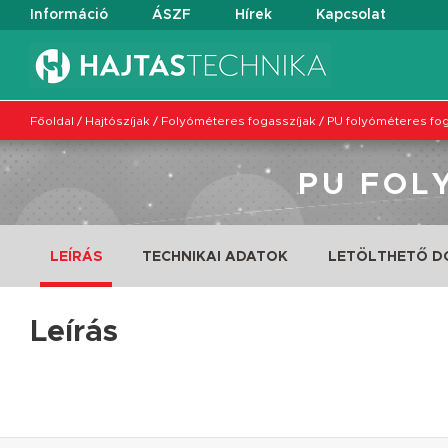
Információ
ÁSZF
Hírek
Kapcsolat
Főoldal
/
Hajtószíjak
/
Folyóméteres fogasszíjak
/
PU folyóméteres fog
PU FOL
LEÍRÁS
TECHNIKAI ADATOK
LETÖLTHETŐ 
Leírás