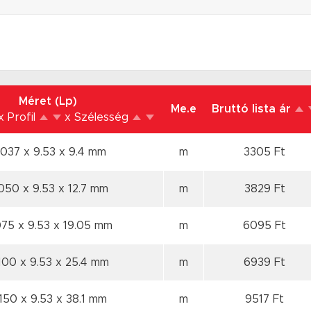
Méret (Lp)
Me.e
Bruttó lista ár
x Profil
x Szélesség
 037 x 9.53
x 9.4 mm
m
3305 Ft
050 x 9.53
x 12.7 mm
m
3829 Ft
075 x 9.53
x 19.05 mm
m
6095 Ft
100 x 9.53
x 25.4 mm
m
6939 Ft
 150 x 9.53
x 38.1 mm
m
9517 Ft