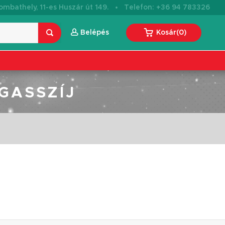
·
mbathely, 11-es Huszár út 149.
Telefon: +36 94 783326
Belépés
Kosár
(
0
)
GASSZÍJ