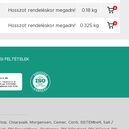
Hosszot rendeléskor megadni!
0.18 kg
Hosszot rendeléskor megadni!
0.325 kg
I FELTÉTELEK
,
,
,
,
,
,
top
Chiaravalli
Morgensen
Cemer
Conti
SISTEMbelt
Sati /