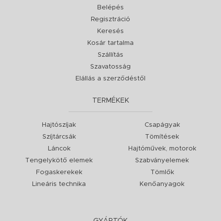
Belépés
Regisztráció
Keresés
Kosár tartalma
Szállítás
Szavatosság
Elállás a szerződéstől
TERMÉKEK
Hajtószíjak
Csapágyak
Szíjtárcsák
Tömítések
Láncok
Hajtóművek, motorok
Tengelykötő elemek
Szabványelemek
Fogaskerekek
Tömlők
Lineáris technika
Kenőanyagok