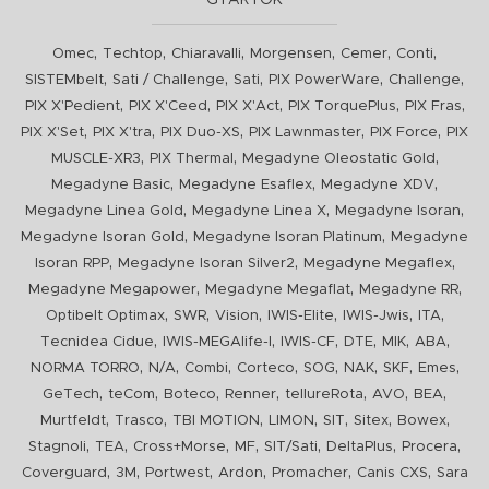
GYÁRTÓK
,
,
,
,
,
,
Omec
Techtop
Chiaravalli
Morgensen
Cemer
Conti
,
,
,
,
,
SISTEMbelt
Sati / Challenge
Sati
PIX PowerWare
Challenge
,
,
,
,
,
PIX X'Pedient
PIX X'Ceed
PIX X'Act
PIX TorquePlus
PIX Fras
,
,
,
,
,
PIX X'Set
PIX X'tra
PIX Duo-XS
PIX Lawnmaster
PIX Force
PIX
,
,
,
MUSCLE-XR3
PIX Thermal
Megadyne Oleostatic Gold
,
,
,
Megadyne Basic
Megadyne Esaflex
Megadyne XDV
,
,
,
Megadyne Linea Gold
Megadyne Linea X
Megadyne Isoran
,
,
Megadyne Isoran Gold
Megadyne Isoran Platinum
Megadyne
,
,
,
Isoran RPP
Megadyne Isoran Silver2
Megadyne Megaflex
,
,
,
Megadyne Megapower
Megadyne Megaflat
Megadyne RR
,
,
,
,
,
,
Optibelt Optimax
SWR
Vision
IWIS-Elite
IWIS-Jwis
ITA
,
,
,
,
,
,
Tecnidea Cidue
IWIS-MEGAlife-I
IWIS-CF
DTE
MIK
ABA
,
,
,
,
,
,
,
,
NORMA TORRO
N/A
Combi
Corteco
SOG
NAK
SKF
Emes
,
,
,
,
,
,
,
GeTech
teCom
Boteco
Renner
tellureRota
AVO
BEA
,
,
,
,
,
,
,
Murtfeldt
Trasco
TBI MOTION
LIMON
SIT
Sitex
Bowex
,
,
,
,
,
,
,
Stagnoli
TEA
Cross+Morse
MF
SIT/Sati
DeltaPlus
Procera
,
,
,
,
,
,
Coverguard
3M
Portwest
Ardon
Promacher
Canis CXS
Sara