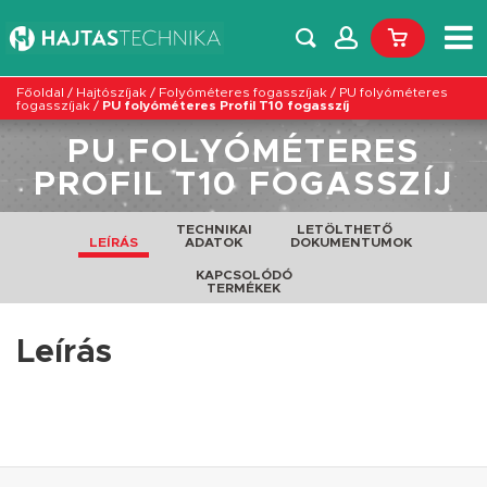
Főoldal
/
Hajtószíjak
/
Folyóméteres fogasszíjak
/
PU folyóméteres
fogasszíjak
/
PU folyóméteres Profil T10 fogasszíj
PU FOLYÓMÉTERES
PROFIL T10 FOGASSZÍJ
TECHNIKAI
LETÖLTHETŐ
LEÍRÁS
ADATOK
DOKUMENTUMOK
KAPCSOLÓDÓ
TERMÉKEK
Leírás