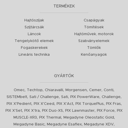
TERMÉKEK
Hajtószíjak
Csapágyak
Szíjtárcsák
Tömítések
Láncok
Hajtóművek, motorok
Tengelykötő elemek
Szabványelemek
Fogaskerekek
Tömlők
Lineáris technika
Kenőanyagok
GYÁRTÓK
,
,
,
,
,
,
Omec
Techtop
Chiaravalli
Morgensen
Cemer
Conti
,
,
,
,
,
SISTEMbelt
Sati / Challenge
Sati
PIX PowerWare
Challenge
,
,
,
,
,
PIX X'Pedient
PIX X'Ceed
PIX X'Act
PIX TorquePlus
PIX Fras
,
,
,
,
,
PIX X'Set
PIX X'tra
PIX Duo-XS
PIX Lawnmaster
PIX Force
PIX
,
,
,
MUSCLE-XR3
PIX Thermal
Megadyne Oleostatic Gold
,
,
,
Megadyne Basic
Megadyne Esaflex
Megadyne XDV