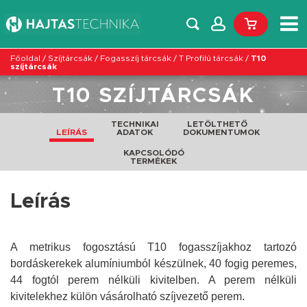
Főoldal
/
Szíjtárcsák
/
Fogasszíj tárcsák
/
T Profilú tárcsák
/
T10
szíjtárcsák
T10 SZÍJTÁRCSÁK
TECHNIKAI
LETÖLTHETŐ
LEÍRÁS
ADATOK
DOKUMENTUMOK
KAPCSOLÓDÓ
TERMÉKEK
Leírás
A metrikus fogosztású T10 fogasszíjakhoz tartozó
bordáskerekek alumíniumból készülnek, 40 fogig peremes,
44 fogtól perem nélküli kivitelben. A perem nélküli
kivitelekhez külön vásárolható szíjvezető perem.