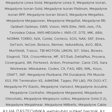
,
,
,
Megadyne Linea Gold
Megadyne Linea X
Megadyne Isoran
,
,
Megadyne Isoran Gold
Megadyne Isoran Platinum
Megadyne
,
,
,
Isoran RPP
Megadyne Isoran Silver2
Megadyne Megaflex
,
,
,
Megadyne Megapower
Megadyne Megaflat
Megadyne RR
,
,
,
,
,
,
Optibelt Optimax
SWR
Vision
IWIS-Elite
IWIS-Jwis
ITA
,
,
,
,
,
,
Tecnidea Cidue
IWIS-MEGAlife-I
IWIS-CF
DTE
MIK
ABA
,
,
,
,
,
,
,
,
NORMA TORRO
N/A
Combi
Corteco
SOG
NAK
SKF
Emes
,
,
,
,
,
,
,
GeTech
teCom
Boteco
Renner
tellureRota
AVO
BEA
,
,
,
,
,
,
,
Murtfeldt
Trasco
TBI MOTION
LIMON
SIT
Sitex
Bowex
,
,
,
,
,
,
,
Stagnoli
TEA
Cross+Morse
MF
SIT/Sati
DeltaPlus
Procera
,
,
,
,
,
,
Coverguard
3M
Portwest
Ardon
Promacher
Canis CXS
Sara
,
,
,
,
,
,
,
,
Workwear
Milwaukee
Codex
CX
FAG
KBS
KML
Koyo
,
,
,
,
CRAFT
SKF
Megadyne Pluriband
PIX Duraband
PIX Muscle-
,
,
,
,
,
,
XS3
PIX Terminator-XS
A4M/SMI
Tagex
PIX L&G
PIX DUO-XT
,
,
,
Megadyne PV Elastic
Megadyne Varisect
Megadyne Acculink
,
,
Megadyne Contrafor
Megadyne Megaweld
Megadyne
,
,
,
Oleostatic
Megadyne Megasync collos
Megadyne Gold (1-2)
,
,
Megadyne Megalinear
Megadyne Millbelts
Megadyne Cable
,
,
,
,
,
Pull
PIX X'Ceed
Megadyne Pull Down
Optibelt VB
Mitsuboshi
Az HAJTÁSTECHNIKA webáruház sütiket használ. Az