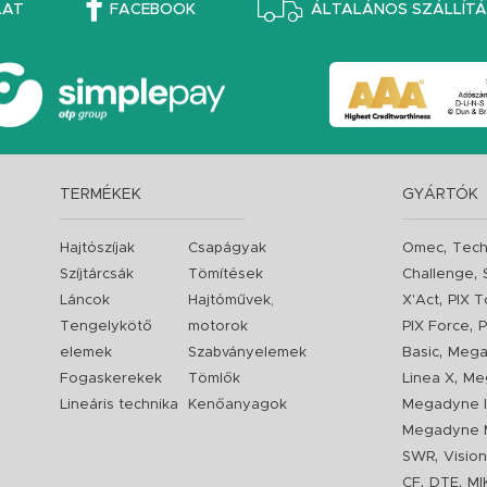
LAT
FACEBOOK
ÁLTALÁNOS SZÁLLÍTÁS
TERMÉKEK
GYÁRTÓK
,
Hajtószíjak
Csapágyak
Omec
Tech
,
Szíjtárcsák
Tömítések
Challenge
,
Láncok
Hajtóművek,
X'Act
PIX T
,
Tengelykötő
motorok
PIX Force
P
,
elemek
Szabványelemek
Basic
Mega
,
Fogaskerekek
Tömlők
Linea X
Me
Lineáris technika
Kenőanyagok
Megadyne I
Megadyne 
,
SWR
Visio
,
,
CF
DTE
MI