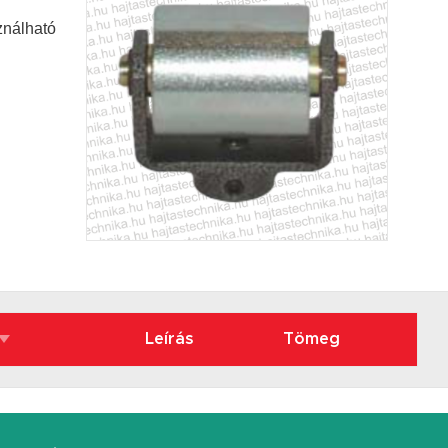
ználható
Leírás
Tömeg