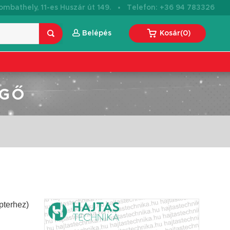
·
mbathely, 11-es Huszár út 149.
Telefon: +36 94 783326
Belépés
Kosár
(
0
)
RGŐ
pterhez)