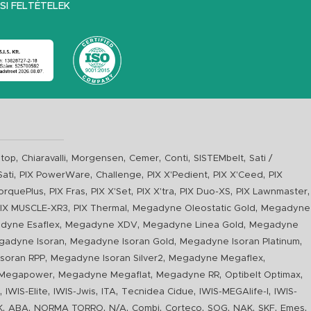
I FELTÉTELEK
,
,
,
,
,
,
top
Chiaravalli
Morgensen
Cemer
Conti
SISTEMbelt
Sati /
,
,
,
,
,
Sati
PIX PowerWare
Challenge
PIX X'Pedient
PIX X'Ceed
PIX
,
,
,
,
,
,
orquePlus
PIX Fras
PIX X'Set
PIX X'tra
PIX Duo-XS
PIX Lawnmaster
,
,
,
IX MUSCLE-XR3
PIX Thermal
Megadyne Oleostatic Gold
Megadyne
,
,
,
dyne Esaflex
Megadyne XDV
Megadyne Linea Gold
Megadyne
,
,
,
gadyne Isoran
Megadyne Isoran Gold
Megadyne Isoran Platinum
,
,
,
soran RPP
Megadyne Isoran Silver2
Megadyne Megaflex
,
,
,
,
Megapower
Megadyne Megaflat
Megadyne RR
Optibelt Optimax
,
,
,
,
,
,
n
IWIS-Elite
IWIS-Jwis
ITA
Tecnidea Cidue
IWIS-MEGAlife-I
IWIS-
,
,
,
,
,
,
,
,
,
,
K
ABA
NORMA TORRO
N/A
Combi
Corteco
SOG
NAK
SKF
Emes