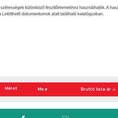
ő szélességek különböző feszítőelemekhez használhatók. A has
a Letölthető dokumentumok alatt található katalógusban.
Méret
Me.e
Bruttó lista ár