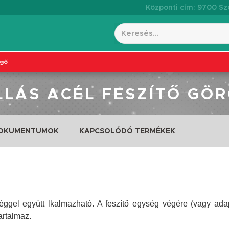
Központi cím: 9700 Szo
rgő
LLÁS ACÉL FESZÍTŐ GÖ
DOKUMENTUMOK
KAPCSOLÓDÓ TERMÉKEK
ggel együtt lkalmazható. A feszítő egység végére (vagy ada
artalmaz.