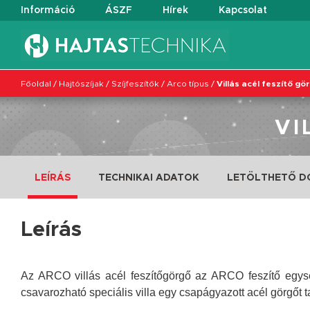
Információ
ÁSZF
Hírek
Kapcsolat
Főoldal
/
Hajtószíjak
/
Szíjfeszítők
/
Arco típus
/
Villás acél feszítő gö
VI
LEÍRÁS
TECHNIKAI ADATOK
LETÖLTHETŐ 
Leírás
Az ARCO villás acél feszítőgörgő az ARCO feszítő egysé
csavarozható speciális villa egy csapágyazott acél görgőt t