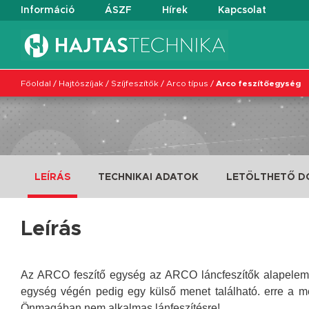
Információ
ÁSZF
Hírek
Kapcsolat
Főoldal
/
Hajtószíjak
/
Szíjfeszítők
/
Arco típus
/
Arco feszítőegység
LEÍRÁS
TECHNIKAI ADATOK
LETÖLTHETŐ 
Leírás
Az ARCO feszítő egység az ARCO láncfeszítők alapeleme. E
egység végén pedig egy külső menet található. erre a me
Önmagában nem alkalmas lánfeszítésre!