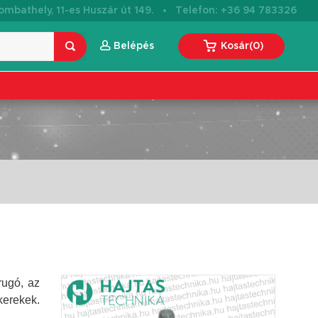
·
mbathely, 11-es Huszár út 149.
Telefon: +36 94 783326
Belépés
Kosár
(
0
)
rugó, az
kerekek.