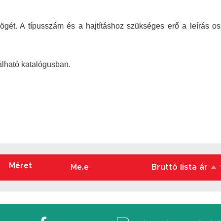
zögét. A típusszám és a hajtításhoz szükséges erő a leírás o
lálható katalógusban.
Méret
Me.e
Bruttó lista ár