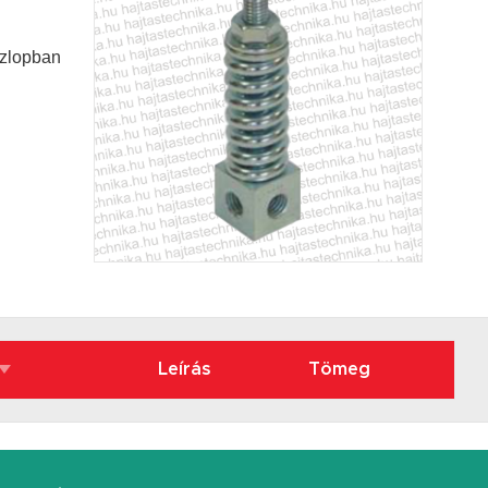
szlopban
Leírás
Tömeg