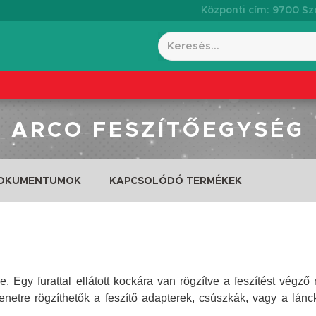
Központi cím: 9700 Szo
ARCO FESZÍTŐEGYSÉG
DOKUMENTUMOK
KAPCSOLÓDÓ TERMÉKEK
gy furattal ellátott kockára van rögzítve a feszítést végző 
netre rögzíthetők a feszítő adapterek, csúszkák, vagy a lánc