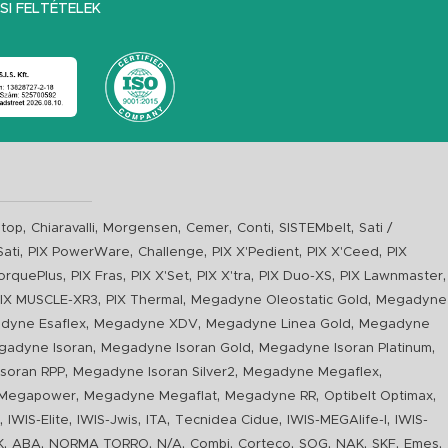
I FELTÉTELEK
,
,
,
,
,
,
top
Chiaravalli
Morgensen
Cemer
Conti
SISTEMbelt
Sati /
,
,
,
,
,
Sati
PIX PowerWare
Challenge
PIX X'Pedient
PIX X'Ceed
PIX
,
,
,
,
,
,
orquePlus
PIX Fras
PIX X'Set
PIX X'tra
PIX Duo-XS
PIX Lawnmaster
,
,
,
IX MUSCLE-XR3
PIX Thermal
Megadyne Oleostatic Gold
Megadyne
,
,
,
dyne Esaflex
Megadyne XDV
Megadyne Linea Gold
Megadyne
,
,
,
gadyne Isoran
Megadyne Isoran Gold
Megadyne Isoran Platinum
,
,
,
soran RPP
Megadyne Isoran Silver2
Megadyne Megaflex
,
,
,
,
Megapower
Megadyne Megaflat
Megadyne RR
Optibelt Optimax
,
,
,
,
,
,
n
IWIS-Elite
IWIS-Jwis
ITA
Tecnidea Cidue
IWIS-MEGAlife-I
IWIS-
,
,
,
,
,
,
,
,
,
,
K
ABA
NORMA TORRO
N/A
Combi
Corteco
SOG
NAK
SKF
Emes