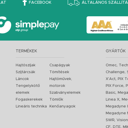
LAT
FACEBOOK
ÁLTALÁNOS SZÁLLÍTÁS
TERMÉKEK
GYÁRTÓK
,
Hajtószíjak
Csapágyak
Omec
Tech
,
Szíjtárcsák
Tömítések
Challenge
,
Láncok
Hajtóművek,
X'Act
PIX T
,
Tengelykötő
motorok
PIX Force
P
,
elemek
Szabványelemek
Basic
Mega
,
Fogaskerekek
Tömlők
Linea X
Me
Lineáris technika
Kenőanyagok
Megadyne I
Megadyne 
,
SWR
Visio
,
,
CF
DTE
MI