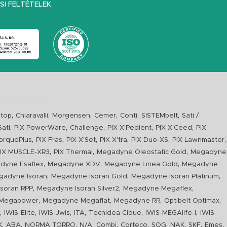
I FELTÉTELEK
,
,
,
,
,
,
top
Chiaravalli
Morgensen
Cemer
Conti
SISTEMbelt
Sati /
,
,
,
,
,
Sati
PIX PowerWare
Challenge
PIX X'Pedient
PIX X'Ceed
PIX
,
,
,
,
,
,
orquePlus
PIX Fras
PIX X'Set
PIX X'tra
PIX Duo-XS
PIX Lawnmaster
,
,
,
IX MUSCLE-XR3
PIX Thermal
Megadyne Oleostatic Gold
Megadyne
,
,
,
dyne Esaflex
Megadyne XDV
Megadyne Linea Gold
Megadyne
,
,
,
gadyne Isoran
Megadyne Isoran Gold
Megadyne Isoran Platinum
,
,
,
soran RPP
Megadyne Isoran Silver2
Megadyne Megaflex
,
,
,
,
Megapower
Megadyne Megaflat
Megadyne RR
Optibelt Optimax
,
,
,
,
,
,
n
IWIS-Elite
IWIS-Jwis
ITA
Tecnidea Cidue
IWIS-MEGAlife-I
IWIS-
,
,
,
,
,
,
,
,
,
,
K
ABA
NORMA TORRO
N/A
Combi
Corteco
SOG
NAK
SKF
Emes