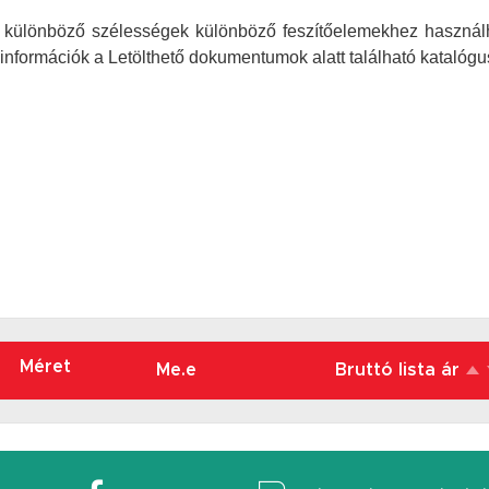
A különböző szélességek különböző feszítőelemekhez használ
információk a Letölthető dokumentumok alatt található katalóg
Méret
Me.e
Bruttó lista ár