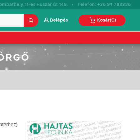
·
mbathely, 11-es Huszár út 149.
Telefon: +36 94 783326
Belépés
Kosár
(
0
)
GÖRGŐ
pterhez)