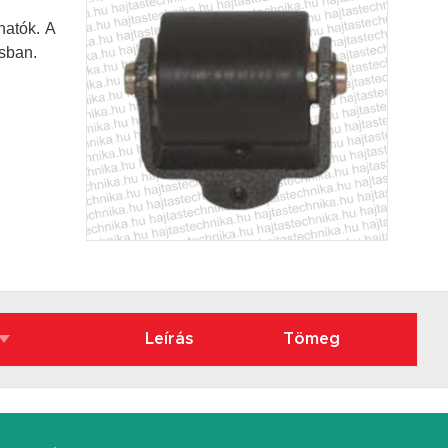
hatók. A
usban.
Leírás
Tömeg