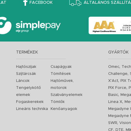
LAT
FACEBOOK
ÁLTALÁNOS SZÁLLÍTÁS
TERMÉKEK
GYÁRTÓK
,
Hajtószíjak
Csapágyak
Omec
Tech
,
Szíjtárcsák
Tömítések
Challenge
,
Láncok
Hajtóművek,
X'Act
PIX T
,
Tengelykötő
motorok
PIX Force
P
,
elemek
Szabványelemek
Basic
Mega
,
Fogaskerekek
Tömlők
Linea X
Me
Lineáris technika
Kenőanyagok
Megadyne I
Megadyne 
,
SWR
Visio
,
,
CF
DTE
MI