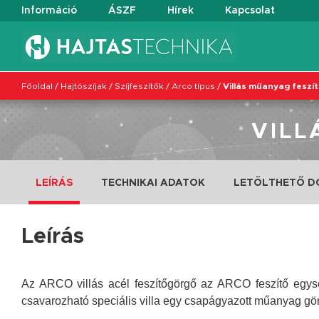
Információ
ÁSZF
Hírek
Kapcsolat
Főoldal
/
Hajtószíjak
/
Szíjfeszítők
/
Arco típus
/
Villás műanyag feszí
VILL
LEÍRÁS
TECHNIKAI ADATOK
LETÖLTHETŐ 
Leírás
Az ARCO villás acél feszítőgörgő az ARCO feszítő egysé
csavarozható speciális villa egy csapágyazott műanyag gör