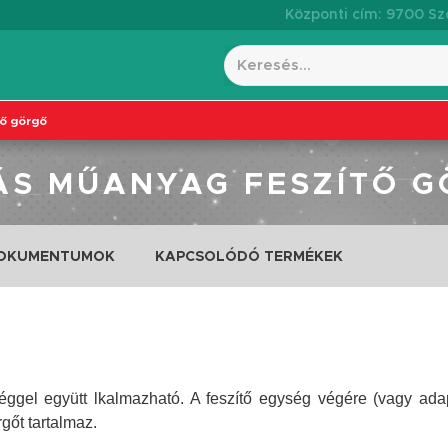
Központi cím: 9700 Szo
tő görgő
ÁS MŰANYAG FESZÍTŐ 
DOKUMENTUMOK
KAPCSOLÓDÓ TERMÉKEK
ggel együtt lkalmazható. A feszítő egység végére (vagy ada
gőt tartalmaz.