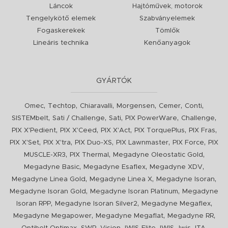
Láncok
Hajtóművek, motorok
Tengelykötő elemek
Szabványelemek
Fogaskerekek
Tömlők
Lineáris technika
Kenőanyagok
GYÁRTÓK
,
,
,
,
,
,
Omec
Techtop
Chiaravalli
Morgensen
Cemer
Conti
,
,
,
,
,
SISTEMbelt
Sati / Challenge
Sati
PIX PowerWare
Challenge
,
,
,
,
,
PIX X'Pedient
PIX X'Ceed
PIX X'Act
PIX TorquePlus
PIX Fras
,
,
,
,
,
PIX X'Set
PIX X'tra
PIX Duo-XS
PIX Lawnmaster
PIX Force
PIX
,
,
,
MUSCLE-XR3
PIX Thermal
Megadyne Oleostatic Gold
,
,
,
Megadyne Basic
Megadyne Esaflex
Megadyne XDV
,
,
,
Megadyne Linea Gold
Megadyne Linea X
Megadyne Isoran
,
,
Megadyne Isoran Gold
Megadyne Isoran Platinum
Megadyne
,
,
,
Isoran RPP
Megadyne Isoran Silver2
Megadyne Megaflex
,
,
,
Megadyne Megapower
Megadyne Megaflat
Megadyne RR
,
,
,
,
,
,