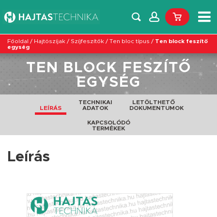
Főoldal
/
Hajtószíjak
/
Szíjfeszítők
/
Ten bloc típus
/
Ten block feszítő
egység
TEN BLOCK FESZÍTŐ
EGYSÉG
TECHNIKAI
LETÖLTHETŐ
LEÍRÁS
ADATOK
DOKUMENTUMOK
KAPCSOLÓDÓ
TERMÉKEK
Leírás