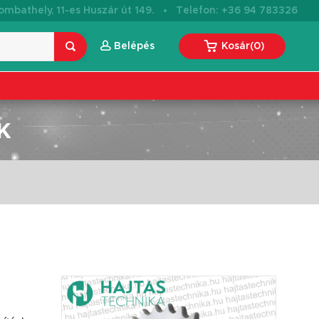
·
mbathely, 11-es Huszár út 149.
Telefon: +36 94 783326
Belépés
Kosár
(
0
)
K