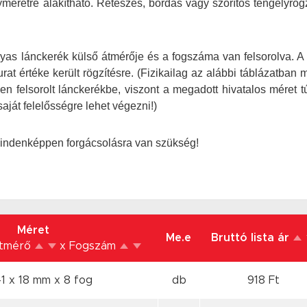
retre alakítható. Reteszes, bordás vagy szorítós tengelyrög
yas lánckerék külső átmérője és a fogszáma van felsorolva. A 
at értéke került rögzítésre.
(Fizikailag az alábbi táblázatban 
en felsorolt lánckerékbe, viszont a megadott hivatalos méret t
aját felelősségre lehet végezni!)
mindenképpen forgácsolásra van szükség!
Méret
Me.e
Bruttó lista ár
Átmérő
x Fogszám
1 x 18 mm
x 8 fog
db
918 Ft