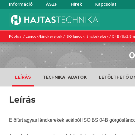
Információ
ÁSZF
Hírek
Kapcsolat
Főoldal
/
Láncok/lánckerekek
/
ISO láncok lánckekekek
/
04B (6x2,8
LEÍRÁS
TECHNIKAI ADATOK
LETÖLTHETŐ 
Leírás
Előfúrt agyas lánckerekek acélból ISO BS 04B görgőslánc