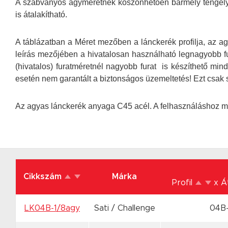
A szabványos agyméretnek köszönhetően bármely tengelymé
is átalakítható.
A táblázatban a Méret mezőben a lánckerék profilja, az ag
leírás mezőjében a hivatalosan használható legnagyobb fur
(hivatalos) furatméretnél nagyobb furat is készíthető mind
esetén nem garantált a biztonságos üzemeltetés! Ezt csak s
Az agyas lánckerék anyaga C45 acél. A felhasználáshoz 
Cikkszám
Márka
Profil
x 
LK04B-1/8agy
Sati / Challenge
04B-