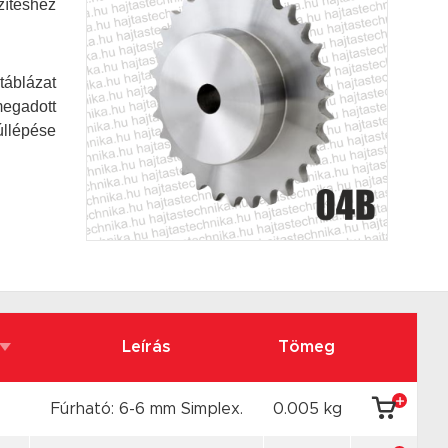
zítéshez
táblázat
megadott
úllépése
Leírás
Tömeg
Fúrható: 6-6 mm Simplex.
0.005 kg