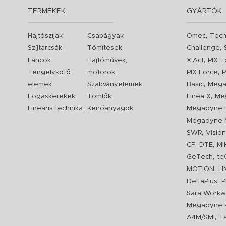
TERMÉKEK
GYÁRTÓK
,
Hajtószíjak
Csapágyak
Omec
Tech
,
Szíjtárcsák
Tömítések
Challenge
,
Láncok
Hajtóművek,
X'Act
PIX T
,
Tengelykötő
motorok
PIX Force
P
,
elemek
Szabványelemek
Basic
Mega
,
Fogaskerekek
Tömlők
Linea X
Me
Lineáris technika
Kenőanyagok
Megadyne I
Megadyne 
,
SWR
Visio
,
,
CF
DTE
MI
,
GeTech
te
,
MOTION
L
,
DeltaPlus
P
Sara Workw
Megadyne P
,
A4M/SMI
T