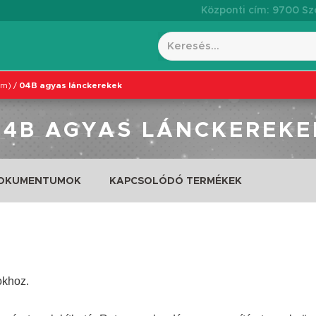
Központi cím: 9700 Szo
mm)
/
04B agyas lánckerekek
04B AGYAS LÁNCKEREKE
DOKUMENTUMOK
KAPCSOLÓDÓ TERMÉKEK
okhoz.