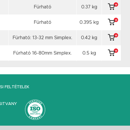
Fúrható
0.37 kg
Fúrható
0.395 kg
Fúrható: 13-32 mm Simplex.
0.42 kg
Fúrható 16-80mm Simplex.
0.5 kg
I FELTÉTELEK