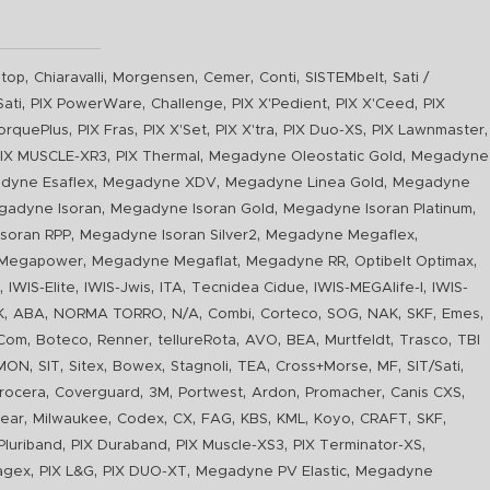
,
,
,
,
,
,
top
Chiaravalli
Morgensen
Cemer
Conti
SISTEMbelt
Sati /
,
,
,
,
,
Sati
PIX PowerWare
Challenge
PIX X'Pedient
PIX X'Ceed
PIX
,
,
,
,
,
,
orquePlus
PIX Fras
PIX X'Set
PIX X'tra
PIX Duo-XS
PIX Lawnmaster
,
,
,
IX MUSCLE-XR3
PIX Thermal
Megadyne Oleostatic Gold
Megadyne
,
,
,
dyne Esaflex
Megadyne XDV
Megadyne Linea Gold
Megadyne
,
,
,
gadyne Isoran
Megadyne Isoran Gold
Megadyne Isoran Platinum
,
,
,
soran RPP
Megadyne Isoran Silver2
Megadyne Megaflex
,
,
,
,
Megapower
Megadyne Megaflat
Megadyne RR
Optibelt Optimax
,
,
,
,
,
,
n
IWIS-Elite
IWIS-Jwis
ITA
Tecnidea Cidue
IWIS-MEGAlife-I
IWIS-
,
,
,
,
,
,
,
,
,
,
K
ABA
NORMA TORRO
N/A
Combi
Corteco
SOG
NAK
SKF
Emes
,
,
,
,
,
,
,
,
Com
Boteco
Renner
tellureRota
AVO
BEA
Murtfeldt
Trasco
TBI
,
,
,
,
,
,
,
,
,
IMON
SIT
Sitex
Bowex
Stagnoli
TEA
Cross+Morse
MF
SIT/Sati
,
,
,
,
,
,
,
rocera
Coverguard
3M
Portwest
Ardon
Promacher
Canis CXS
,
,
,
,
,
,
,
,
,
,
ear
Milwaukee
Codex
CX
FAG
KBS
KML
Koyo
CRAFT
SKF
,
,
,
,
luriband
PIX Duraband
PIX Muscle-XS3
PIX Terminator-XS
,
,
,
,
agex
PIX L&G
PIX DUO-XT
Megadyne PV Elastic
Megadyne