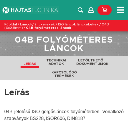
Főoldal
/
Láncok/lánckerekek
/
ISO láncok lánckekekek
/
04B
(6x2,8mm)
/
04B folyóméteres láncok
04B FOLYÓMÉTERES
LÁNCOK
TECHNIKAI
LETÖLTHETŐ
LEÍRÁS
ADATOK
DOKUMENTUMOK
KAPCSOLÓDÓ
TERMÉKEK
Leírás
04B jelölésű ISO görgősláncok folyóméterben. Vonatkozó
szabványok BS228, ISOR606, DIN8187.