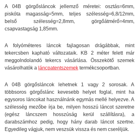
A 04B görgősláncok jellemző méretei: osztás=6mm,
piskóta magasság=5mm, teljes szélesség=6,8/12mm,
belső szélesség=2,8mm, görgőátmérő=4mm,
csapvastagság 1,85mm.
A folyóméteres láncok fajlagosan drágábbak, mint
tekercsben kapható változataik. KB 2 méter felett már
meggolndolandó tekercs vásárlása. Összekötő szemek
vásárolhatók a
láncpatentszemek
termékcsoportban.
A 04B görgősláncok lehetnek 1 vagy 2 sorosak. A
többsoros görgőslánc kevesebb helyet foglal, mint ha
egysoros láncokat használnánk egymás mellé helyezve. A
szélesség mezőbe írja be, milyen hosszú láncot szeretne
(egész láncszem hosszúság kerül szállításra), a
darabszámhoz pedig, hogy hány darab láncot szertne.
Egyedileg vágjuk, nem veszsük vissza és nem cseréljük.