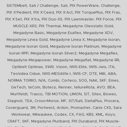
,
,
,
,
,
SISTEMbelt
Sati / Challenge
Sati
PIX PowerWare
Challenge
,
,
,
,
,
PIX X'Pedient
PIX X'Ceed
PIX X'Act
PIX TorquePlus
PIX Fras
,
,
,
,
,
PIX X'Set
PIX X'tra
PIX Duo-XS
PIX Lawnmaster
PIX Force
PIX
,
,
,
MUSCLE-XR3
PIX Thermal
Megadyne Oleostatic Gold
,
,
,
Megadyne Basic
Megadyne Esaflex
Megadyne XDV
,
,
,
Megadyne Linea Gold
Megadyne Linea X
Megadyne Isoran
,
,
Megadyne Isoran Gold
Megadyne Isoran Platinum
Megadyne
,
,
,
Isoran RPP
Megadyne Isoran Silver2
Megadyne Megaflex
,
,
,
Megadyne Megapower
Megadyne Megaflat
Megadyne RR
,
,
,
,
,
,
Optibelt Optimax
SWR
Vision
IWIS-Elite
IWIS-Jwis
ITA
,
,
,
,
,
,
Tecnidea Cidue
IWIS-MEGAlife-I
IWIS-CF
DTE
MIK
ABA
,
,
,
,
,
,
,
,
NORMA TORRO
N/A
Combi
Corteco
SOG
NAK
SKF
Emes
,
,
,
,
,
,
,
GeTech
teCom
Boteco
Renner
tellureRota
AVO
BEA
,
,
,
,
,
,
,
Murtfeldt
Trasco
TBI MOTION
LIMON
SIT
Sitex
Bowex
,
,
,
,
,
,
,
Stagnoli
TEA
Cross+Morse
MF
SIT/Sati
DeltaPlus
Procera
,
,
,
,
,
,
Coverguard
3M
Portwest
Ardon
Promacher
Canis CXS
Sara
,
,
,
,
,
,
,
,
Workwear
Milwaukee
Codex
CX
FAG
KBS
KML
Koyo
,
,
,
,
CRAFT
SKF
Megadyne Pluriband
PIX Duraband
PIX Muscle-