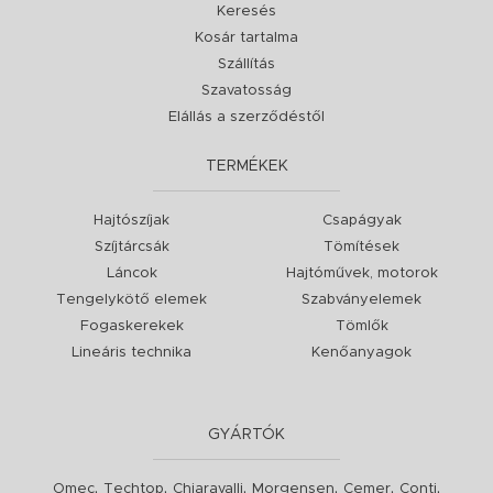
Keresés
Kosár tartalma
Szállítás
Szavatosság
Elállás a szerződéstől
TERMÉKEK
Hajtószíjak
Csapágyak
Szíjtárcsák
Tömítések
Láncok
Hajtóművek, motorok
Tengelykötő elemek
Szabványelemek
Fogaskerekek
Tömlők
Lineáris technika
Kenőanyagok
GYÁRTÓK
,
,
,
,
,
,
Omec
Techtop
Chiaravalli
Morgensen
Cemer
Conti