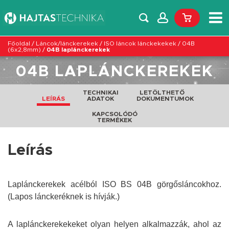
Főoldal
/
Láncok/lánckerekek
/
ISO láncok lánckekekek
/
04B
(6x2,8mm)
/
04B laplánckerekek
04B LAPLÁNCKEREKEK
TECHNIKAI
LETÖLTHETŐ
LEÍRÁS
ADATOK
DOKUMENTUMOK
KAPCSOLÓDÓ
TERMÉKEK
Leírás
Laplánckerekek acélból ISO BS 04B görgősláncokhoz.
(Lapos lánckeréknek is hívják.)
A laplánckerekekeket olyan helyen alkalmazzák, ahol az