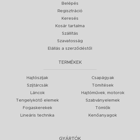
Belépés
Regisztráció
Keresés
Kosár tartalma
Szállítás
Szavatosság
Elállás a szerződéstől
TERMÉKEK
Hajtószíjak
Csapágyak
Szíjtárcsák
Tömítések
Láncok
Hajtóművek, motorok
Tengelykötő elemek
Szabványelemek
Fogaskerekek
Tömlők
Lineáris technika
Kenőanyagok
GYÁRTÓK