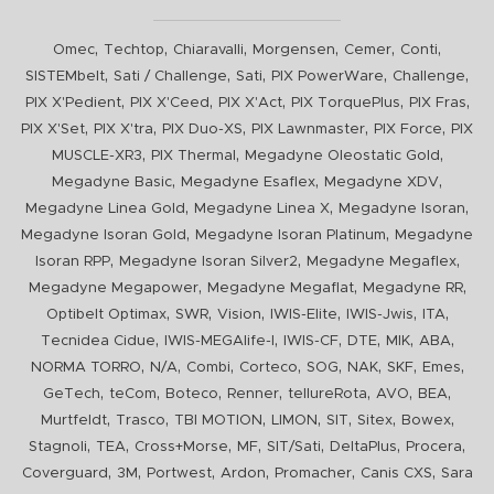
,
,
,
,
,
,
Omec
Techtop
Chiaravalli
Morgensen
Cemer
Conti
,
,
,
,
,
SISTEMbelt
Sati / Challenge
Sati
PIX PowerWare
Challenge
,
,
,
,
,
PIX X'Pedient
PIX X'Ceed
PIX X'Act
PIX TorquePlus
PIX Fras
,
,
,
,
,
PIX X'Set
PIX X'tra
PIX Duo-XS
PIX Lawnmaster
PIX Force
PIX
,
,
,
MUSCLE-XR3
PIX Thermal
Megadyne Oleostatic Gold
,
,
,
Megadyne Basic
Megadyne Esaflex
Megadyne XDV
,
,
,
Megadyne Linea Gold
Megadyne Linea X
Megadyne Isoran
,
,
Megadyne Isoran Gold
Megadyne Isoran Platinum
Megadyne
,
,
,
Isoran RPP
Megadyne Isoran Silver2
Megadyne Megaflex
,
,
,
Megadyne Megapower
Megadyne Megaflat
Megadyne RR
,
,
,
,
,
,
Optibelt Optimax
SWR
Vision
IWIS-Elite
IWIS-Jwis
ITA
,
,
,
,
,
,
Tecnidea Cidue
IWIS-MEGAlife-I
IWIS-CF
DTE
MIK
ABA
,
,
,
,
,
,
,
,
NORMA TORRO
N/A
Combi
Corteco
SOG
NAK
SKF
Emes
,
,
,
,
,
,
,
GeTech
teCom
Boteco
Renner
tellureRota
AVO
BEA
,
,
,
,
,
,
,
Murtfeldt
Trasco
TBI MOTION
LIMON
SIT
Sitex
Bowex
,
,
,
,
,
,
,
Stagnoli
TEA
Cross+Morse
MF
SIT/Sati
DeltaPlus
Procera
,
,
,
,
,
,
Coverguard
3M
Portwest
Ardon
Promacher
Canis CXS
Sara