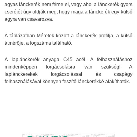
agyas lánckerék nem férne el, vagy ahol a lánckerék gyors
cseréjét úgy oldják meg, hogy maga a lánckerék egy külső
agyra van csavarozva.
A táblázatban Méretek között a lánckerék profilja, a külső
átmérője, a fogszáma található.
A laplánckerék anyaga C45 acél. A felhasználáshoz
mindenképpen forgácsolásra van szükség! A
laplánckerekek forgácsolással és csapágy
felhasználásával könnyen feszítő lánckerékké alakíthatók.