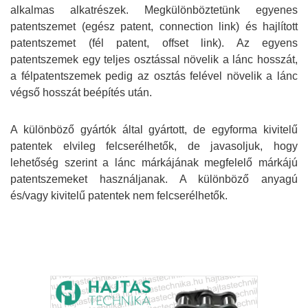
alkalmas alkatrészek. Megkülönböztetünk egyenes
patentszemet (egész patent, connection link) és hajlított
patentszemet (fél patent, offset link). Az egyens
patentszemek egy teljes osztással növelik a lánc hosszát,
a félpatentszemek pedig az osztás felével növelik a lánc
végső hosszát beépítés után.
A különböző gyártók által gyártott, de egyforma kivitelű
patentek elvileg felcserélhetők, de javasoljuk, hogy
lehetőség szerint a lánc márkájának megfelelő márkájú
patentszemeket használjanak. A különböző anyagú
és/vagy kivitelű patentek nem felcserélhetők.