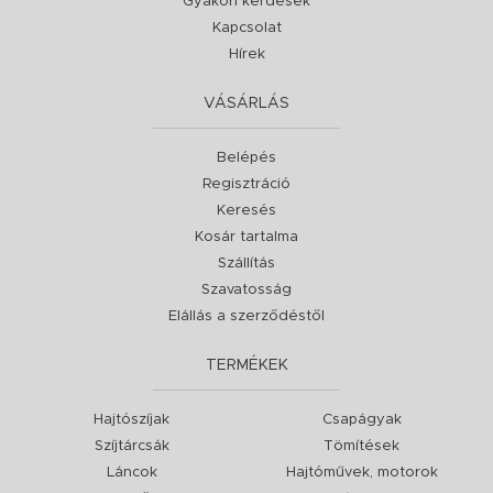
Gyakori kérdések
Kapcsolat
Hírek
VÁSÁRLÁS
Belépés
Regisztráció
Keresés
Kosár tartalma
Szállítás
Szavatosság
Elállás a szerződéstől
TERMÉKEK
Hajtószíjak
Csapágyak
Szíjtárcsák
Tömítések
Láncok
Hajtóművek, motorok