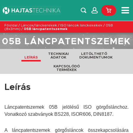
Főoldal
/
Láncok/lánckerekek
/
ISO láncok lánckekekek
/
05B
(8x3mm)
/
05B láncpatentszemek
05B LÁNCPATENTSZEMEK
TECHNIKAI
LETÖLTHETŐ
LEÍRÁS
ADATOK
DOKUMENTUMOK
KAPCSOLÓDÓ
TERMÉKEK
Leírás
Láncpatentszemek 05B jelölésű ISO görgőslánchoz.
Vonatkozó szabványok BS228, ISOR606, DIN8187.
A láncpatentszemek görgősláncok összekapcsolására