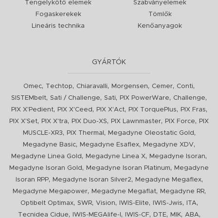
Tengelykötő elemek
Szabványelemek
Fogaskerekek
Tömlők
Lineáris technika
Kenőanyagok
GYÁRTÓK
,
,
,
,
,
,
Omec
Techtop
Chiaravalli
Morgensen
Cemer
Conti
,
,
,
,
,
SISTEMbelt
Sati / Challenge
Sati
PIX PowerWare
Challenge
,
,
,
,
,
PIX X'Pedient
PIX X'Ceed
PIX X'Act
PIX TorquePlus
PIX Fras
,
,
,
,
,
PIX X'Set
PIX X'tra
PIX Duo-XS
PIX Lawnmaster
PIX Force
PIX
,
,
,
MUSCLE-XR3
PIX Thermal
Megadyne Oleostatic Gold
,
,
,
Megadyne Basic
Megadyne Esaflex
Megadyne XDV
,
,
,
Megadyne Linea Gold
Megadyne Linea X
Megadyne Isoran
,
,
Megadyne Isoran Gold
Megadyne Isoran Platinum
Megadyne
,
,
,
Isoran RPP
Megadyne Isoran Silver2
Megadyne Megaflex
,
,
,
Megadyne Megapower
Megadyne Megaflat
Megadyne RR
,
,
,
,
,
,
Optibelt Optimax
SWR
Vision
IWIS-Elite
IWIS-Jwis
ITA
,
,
,
,
,
,
Tecnidea Cidue
IWIS-MEGAlife-I
IWIS-CF
DTE
MIK
ABA