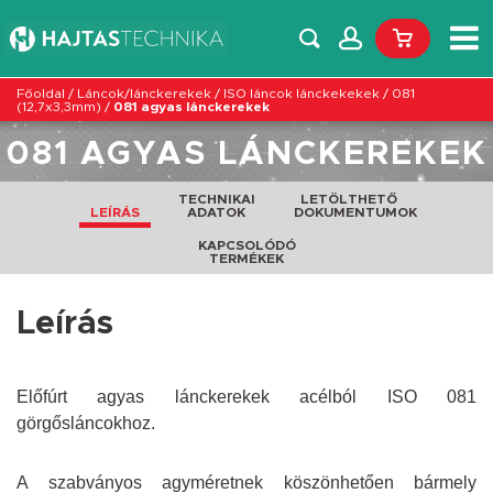
Főoldal
/
Láncok/lánckerekek
/
ISO láncok lánckekekek
/
081
(12,7x3,3mm)
/
081 agyas lánckerekek
081 AGYAS LÁNCKEREKEK
TECHNIKAI
LETÖLTHETŐ
LEÍRÁS
ADATOK
DOKUMENTUMOK
KAPCSOLÓDÓ
TERMÉKEK
Leírás
Előfúrt agyas lánckerekek acélból ISO 081
görgősláncokhoz.
A szabványos agyméretnek köszönhetően bármely