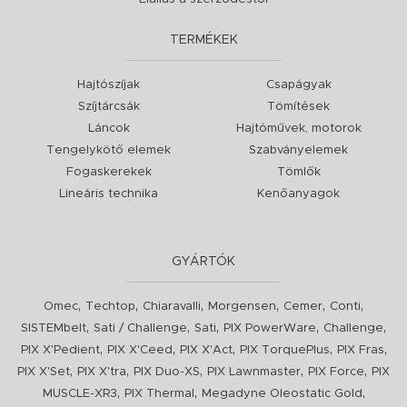
TERMÉKEK
Hajtószíjak
Csapágyak
Szíjtárcsák
Tömítések
Láncok
Hajtóművek, motorok
Tengelykötő elemek
Szabványelemek
Fogaskerekek
Tömlők
Lineáris technika
Kenőanyagok
GYÁRTÓK
,
,
,
,
,
,
Omec
Techtop
Chiaravalli
Morgensen
Cemer
Conti
,
,
,
,
,
SISTEMbelt
Sati / Challenge
Sati
PIX PowerWare
Challenge
,
,
,
,
,
PIX X'Pedient
PIX X'Ceed
PIX X'Act
PIX TorquePlus
PIX Fras
,
,
,
,
,
PIX X'Set
PIX X'tra
PIX Duo-XS
PIX Lawnmaster
PIX Force
PIX
,
,
,
MUSCLE-XR3
PIX Thermal
Megadyne Oleostatic Gold