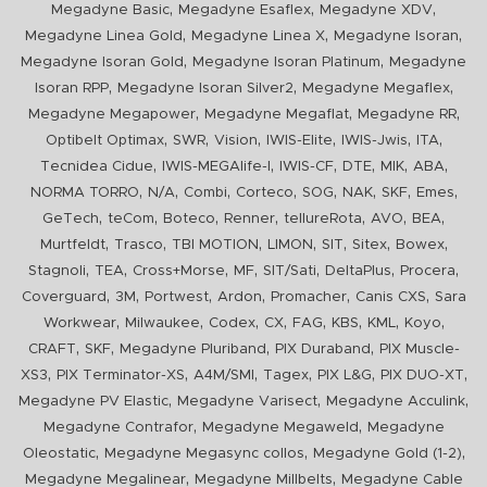
,
,
,
Megadyne Basic
Megadyne Esaflex
Megadyne XDV
,
,
,
Megadyne Linea Gold
Megadyne Linea X
Megadyne Isoran
,
,
Megadyne Isoran Gold
Megadyne Isoran Platinum
Megadyne
,
,
,
Isoran RPP
Megadyne Isoran Silver2
Megadyne Megaflex
,
,
,
Megadyne Megapower
Megadyne Megaflat
Megadyne RR
,
,
,
,
,
,
Optibelt Optimax
SWR
Vision
IWIS-Elite
IWIS-Jwis
ITA
,
,
,
,
,
,
Tecnidea Cidue
IWIS-MEGAlife-I
IWIS-CF
DTE
MIK
ABA
,
,
,
,
,
,
,
,
NORMA TORRO
N/A
Combi
Corteco
SOG
NAK
SKF
Emes
,
,
,
,
,
,
,
GeTech
teCom
Boteco
Renner
tellureRota
AVO
BEA
,
,
,
,
,
,
,
Murtfeldt
Trasco
TBI MOTION
LIMON
SIT
Sitex
Bowex
,
,
,
,
,
,
,
Stagnoli
TEA
Cross+Morse
MF
SIT/Sati
DeltaPlus
Procera
,
,
,
,
,
,
Coverguard
3M
Portwest
Ardon
Promacher
Canis CXS
Sara
,
,
,
,
,
,
,
,
Workwear
Milwaukee
Codex
CX
FAG
KBS
KML
Koyo
,
,
,
,
CRAFT
SKF
Megadyne Pluriband
PIX Duraband
PIX Muscle-
,
,
,
,
,
,
XS3
PIX Terminator-XS
A4M/SMI
Tagex
PIX L&G
PIX DUO-XT
,
,
,
Megadyne PV Elastic
Megadyne Varisect
Megadyne Acculink
,
,
Megadyne Contrafor
Megadyne Megaweld
Megadyne
,
,
,
Oleostatic
Megadyne Megasync collos
Megadyne Gold (1-2)
,
,
Megadyne Megalinear
Megadyne Millbelts
Megadyne Cable