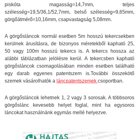
piskóta magasság=14,7mm, teljes
szélesség=19,5/36,1/52,7mm, belső szélesség=9,65mm,
görgőátmérő=10,16mm, csapvastagság 5,08mm.
A görgősláncok normál esetben 5m hosszú tekercsekben
kerülnek árusításra, de bizonyos méretekből kapható 25,
50 vagy 100m hosszú tekercs is. A tekercs hossza az
alábbi táblázatban jelölésre kerül. A tekercsben kapható
görgősláncok csomagolásában minden esetben található
egy darab egyenes patentszem is.További összekötő
szemek vásárolhatók a
láncpatentszemek
csoportban.
A görgősláncok lehetnek 1, 2 vagy 3 sorosak. A többsoros
görgőslánc kevesebb helyet foglal, mint ha egysoros
láncokat használnánk egymás mellé helyezve.