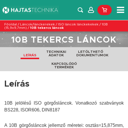
Főoldal
/
Láncok/lánckerekek
/
ISO láncok lánckekekek
/
10B
(15,9x9,7mm)
/
10B tekercs láncok
10B TEKERCS LÁNCOK
TECHNIKAI
LETÖLTHETŐ
LEÍRÁS
ADATOK
DOKUMENTUMOK
KAPCSOLÓDÓ
TERMÉKEK
Leírás
10B jelölésű ISO görgősláncok. Vonatkozó szabványok
BS228, ISOR606, DIN8187
A 10B görgősláncok jellemző méretei: osztás=15,875mm,